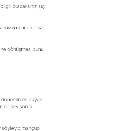
ilgili olacaksınız, üç.
arınızın ucunda olsa
izine dönüşmesi bunu
 o dönemin en büyük
 bir şey sorun,”
ey söyleyip mahçup