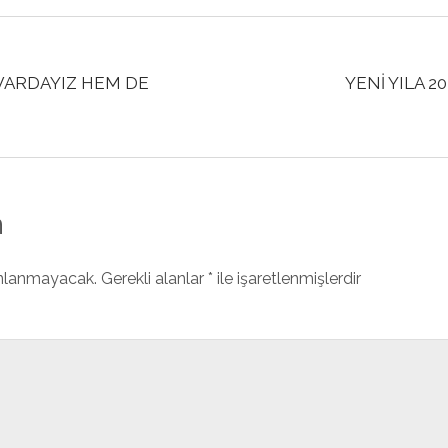
VARDAYIZ HEM DE
YENİ YILA 2
n
ınlanmayacak.
Gerekli alanlar
*
ile işaretlenmişlerdir