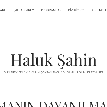
menüyü
ARI
HŞ KITAPLARI
PROGRAMLAR
BIZ KIMIZ?
DERS NOTL
aç
Haluk Şahin
DÜN BITMEDI AMA YARIN ÇOKTAN BAŞLADI. BUGÜN GÜNLERDEN NE?
MANIN DAYANILMAZ