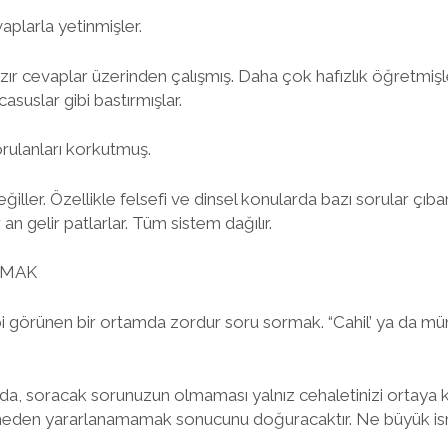
aplarla yetinmişler.
zır cevaplar üzerinden çalışmış. Daha çok hafızlık öğretmişle
asuslar gibi bastırmışlar.
orulanları korkutmuş.
ller. Özellikle felsefi ve dinsel konularda bazı sorular çıban
 an gelir patlarlar. Tüm sistem dağılır.
RMAK
 gibi görünen bir ortamda zordur soru sormak. “Cahil’ ya da m
da, soracak sorunuzun olmaması yalnız cehaletinizi ortay
neden yararlanamamak sonucunu doğuracaktır. Ne büyük isr