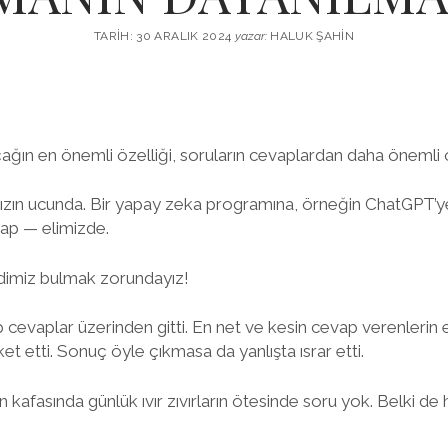
TARIH: 30 ARALIK 2024
yazar:
HALUK ŞAHIN
çağın en önemli özelliği, soruların cevaplardan daha önemli o
zın ucunda. Bir yapay zeka programına, örneğin ChatGPT’ye
ap — elimizde.
ndimiz bulmak zorundayız!
ep cevaplar üzerinden gitti. En net ve kesin cevap verenlerin
et etti. Sonuç öyle çıkmasa da yanlışta ısrar etti.
afasında günlük ıvır zıvırların ötesinde soru yok. Belki de