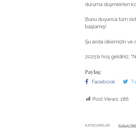
duruma düşmekten kor
Bunu duyunca tüm sist
başlamış!
Şu anda ülkemizin ve 
2025’e hoş geldiniz. “
Paylaş:
Facebook
Tw
Post Views:
186
KATEGORILER:
Kutup Yıld