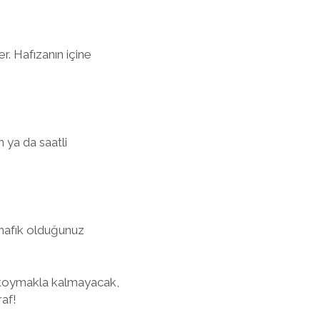
r. Hafızanın içine
 ya da saatli
ünafık olduğunuz
a koymakla kalmayacak,
af!