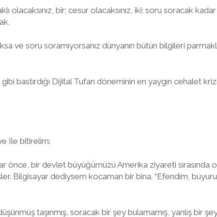
ı olacaksınız, bir; cesur olacaksınız, iki; soru soracak kadar b
ak.
oksa ve soru soramıyorsanız dünyanın bütün bilgileri parmakl
ibi bastırdığı Dijital Tufan döneminin en yaygın cehalet kr
ye Ile bitirelim:
ar önce, bir devlet büyüğümüzü Amerika ziyareti sırasında
ler. Bilgisayar dediysem kocaman bir bina. “Efendim, buyurun
 düşünmüş taşınmış, soracak bir şey bulamamış, yanlış bir ş