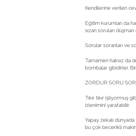
Kendilerine verilen cev
Eğitim kurumları da ha
sızan soruları düşman c
Sorular soranları ve s
Tamamen haksız da deği
bombalar gibidirler. Bir
ZORDUR SORU SO
Tıkır tıkır işliyormuş
izlenimini yaratabilir.
Yapay zekalı dünyada 
bu çok becerikli maki