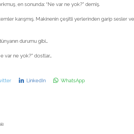
kmuş, en sonunda: “Ne var ne yok?” demiş.
emler karışmış. Makinenin çeşitli yerlerinden garip sesler 
dünyanın durumu gibi…
Ne var ne yok?” dostlar…
itter
LinkedIn
WhatsApp
ızı