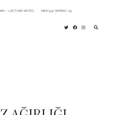
ARI – LECTURE NOTES
MED 532 SPRING ‘25
twitter
facebook
instagram
 AĞIRLIĞI