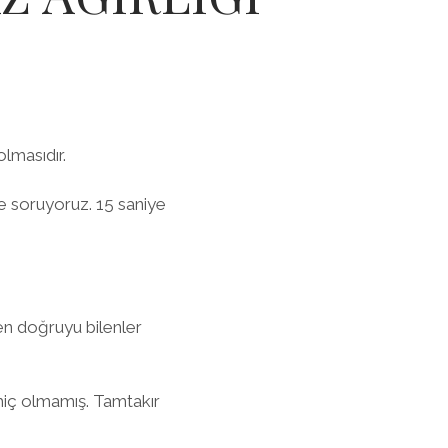
lmasıdır.
 soruyoruz. 15 saniye
 en doğruyu bilenler
 hiç olmamış. Tamtakır