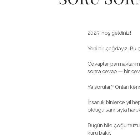
2025’ hoş geldiniz!
Yeni bir çağdayız. Bu 
Cevaplar parmaklarımı
sonra cevap — bir cev
Ya sorular? Onları ke
İnsanlık binlerce yıl h
olduğu sanrısıyla harek
Bugün bile çoğumuzun k
kuru bakır.