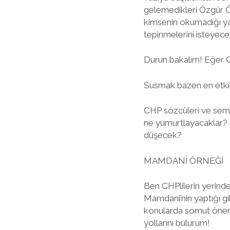
gelemedikleri Özgür Öze
kimsenin okumadığı yaz
tepinmelerini isteyece
Durun bakalım! Eğer CHP
Susmak bazen en etkil
CHP sözcüleri ve sempa
ne yumurtlayacaklar? 
düşecek?
MAMDANİ ÖRNEĞİ
Ben CHPlilerin yerind
Mamdani’nin yaptığı gibi
konularda somut öneril
yollarını bulurum!