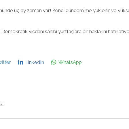
Önünde üç ay zaman var! Kendi gündemime yüklenir ve yü
mokratik vicdanı sahibi yurttaşlara bir haklarını hatırlatıy
itter
LinkedIn
WhatsApp
ızı