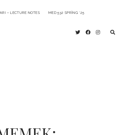
ARI – LECTURE NOTES
MED 532 SPRING ‘25
twitter
facebook
instagram
ŞMEMEK: