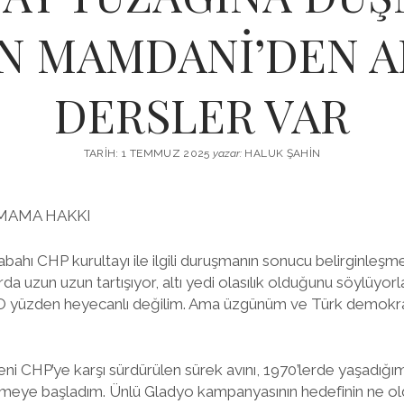
İN MAMDANİ’DEN A
DERSLER VAR
TARIH: 1 TEMMUZ 2025
yazar:
HALUK ŞAHIN
MAMA HAKKI
 sabahı CHP kurultayı ile ilgili duruşmanın sonucu belirginle
da uzun uzun tartışıyor, altı yedi olasılık olduğunu söylüyorl
O yüzden heyecanlı değilim. Ama üzgünüm ve Türk demokras
ni CHP’ye karşı sürdürülen sürek avını, 1970’lerde yaşadığı
eye başladım. Ünlü Gladyo kampanyasının hedefinin ne old