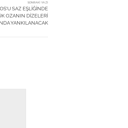
SONRAKI YAZI
OS’U SAZ EŞLİĞİNDE
K OZANIN DİZELERİ
INDA YANKILANACAK