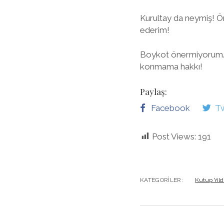
Kurultay da neymiş! 
ederim!
Boykot önermiyorum. De
konmama hakkı!
Paylaş:
Facebook
Tw
Post Views:
191
KATEGORILER:
Kutup Yıld