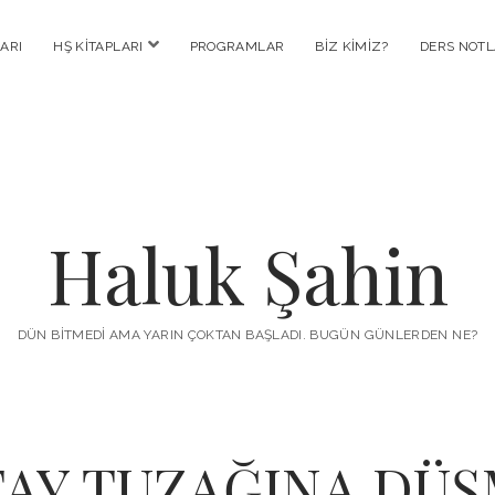
menüyü
ARI
HŞ KITAPLARI
PROGRAMLAR
BIZ KIMIZ?
DERS NOTL
aç
Haluk Şahin
DÜN BITMEDI AMA YARIN ÇOKTAN BAŞLADI. BUGÜN GÜNLERDEN NE?
AY TUZAĞINA DÜ