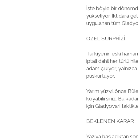
İşte böyle bir dönemde,
yükseliyor. İktidara ge
uygulanan tüm Gladyovar
ÖZEL SÜRPRİZİ
Türkiye’nin eski hamam
iptali dahil her türlü h
adam çıkıyor, yalnızca
püskürtüyor.
Yarım yüzyıl önce Bülen
koyabilirsiniz. Bu kad
için Gladyovari taktikl
BEKLENEN KARAR
Yazıya başladıktan son