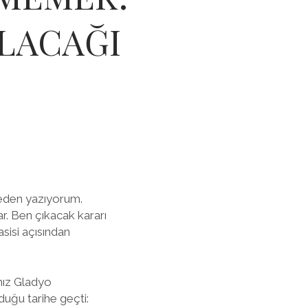
LACAĞI
şmeden yazıyorum.
ar. Ben çıkacak kararı
isi açısından
mız Gladyo
uğu tarihe geçti: