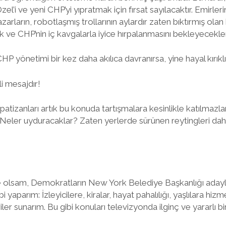
l’i ve yeni CHP’yi yıpratmak için fırsat sayılacaktır. Emirleri
arların, robotlaşmış trollarının aylardır zaten bıktırmış ol
k ve CHP’nin iç kavgalarla iyice hırpalanmasını bekleyecekler
 yönetimi bir kez daha akılıca davranırsa, yine hayal kırıklığ
i mesajdır!
tizanları artık bu konuda tartışmalara kesinlikle katılmazl
Neler uyduracaklar? Zaten yerlerde sürünen reytingleri da
e olsam, Demokratların New York Belediye Başkanlığı adayl
 yaparım: İzleyicilere, kiralar, hayat pahalılığı, yaşlılara hiz
er sunarım. Bu gibi konuları televizyonda ilginç ve yararlı b