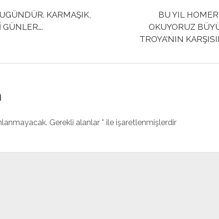
BUGÜNDÜR. KARMAŞIK,
BU YIL HOMER
İ GÜNLER….
OKUYORUZ BÜYÜ
TROYA’NIN KARŞIS
n
ınlanmayacak.
Gerekli alanlar
*
ile işaretlenmişlerdir