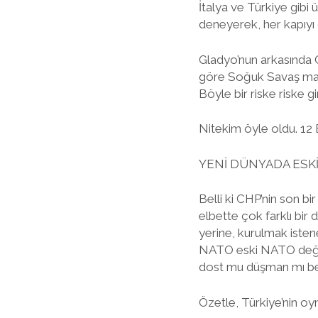
İtalya ve Türkiye gibi
deneyerek, her kapıyı 
Gladyo’nun arkasında 
göre Soğuk Savaş mate
Böyle bir riske riske g
Nitekim öyle oldu. 12 E
YENİ DÜNYADA ESK
Belli ki CHP’nin son bi
elbette çok farklı bir
yerine, kurulmak isten
NATO eski NATO değil, 
dost mu düşman mı belli
Özetle, Türkiye’nin o