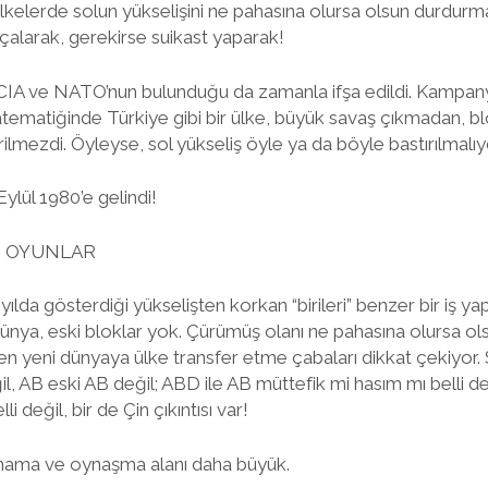
 ülkelerde solun yükselişini ne pahasına olursa olsun durdur
çalarak, gerekirse suikast yaparak!
CIA ve NATO’nun bulunduğu da zamanla ifşa edildi. Kampan
matiğinde Türkiye gibi bir ülke, büyük savaş çıkmadan, bl
irilmezdi. Öyleyse, sol yükseliş öyle ya da böyle bastırılmalıyd
ylül 1980’e gelindi!
İ OYUNLAR
r yılda gösterdiği yükselişten korkan “birileri” benzer bir iş y
 dünya, eski bloklar yok. Çürümüş olanı ne pahasına olursa
en yeni dünyaya ülke transfer etme çabaları dikkat çekiyor.
AB eski AB değil; ABD ile AB müttefik mi hasım mı belli değ
 değil, bir de Çin çıkıntısı var!
ynama ve oynaşma alanı daha büyük.