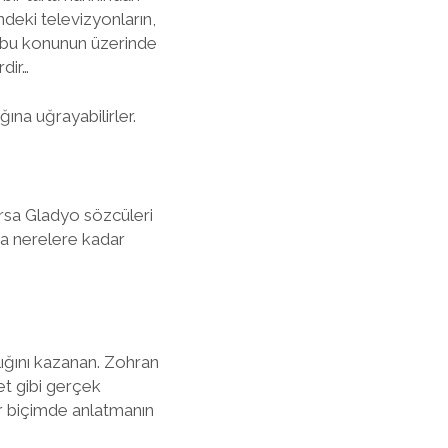
ndeki televizyonların,
an bu konunun üzerinde
dir…
ına uğrayabilirler.
arsa Gladyo sözcüleri
ha nerelere kadar
ığını kazanan. Zohran
met gibi gerçek
ir biçimde anlatmanın