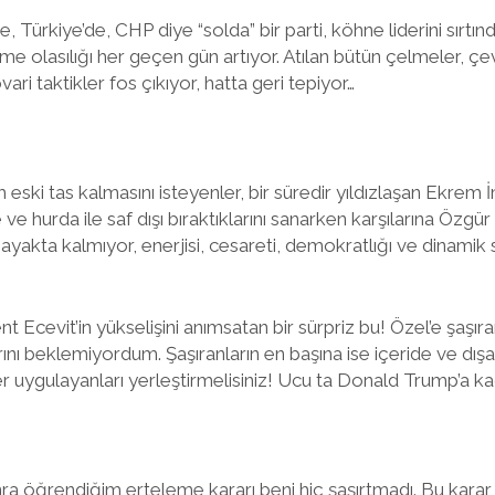
 Türkiye’de, CHP diye “solda” bir parti, köhne liderini sırtınd
lme olasılığı her geçen gün artıyor. Atılan bütün çelmeler, çev
i taktikler fos çıkıyor, hatta geri tepiyor…
 eski tas kalmasını isteyenler, bir süredir yıldızlaşan Ekre
ile ve hurda ile saf dışı bıraktıklarını sanarken karşılarına Özgü
 ayakta kalmıyor, enerjisi, cesareti, demokratlığı ve dinamik
t Ecevit’in yükselişini anımsatan bir sürpriz bu! Özel’e şaşır
arını beklemiyordum. Şaşıranların en başına ise içeride ve d
er uygulayanları yerleştirmelisiniz! Ucu ta Donald Trump’a kad
ra öğrendiğim erteleme kararı beni hiç şaşırtmadı. Bu karar, 