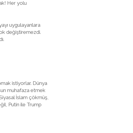
mak! Her yolu
yayı uygulayanlara
ok değiştiremezdi.
ı.
apmak istiyorlar. Dünya
 olsun muhafaza etmek
 Siyasal İslam çökmüş,
il, Putin ile Trump