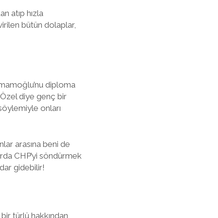
an atıp hızla
irilen bütün dolaplar,
m İmamoğlu’nu diploma
r Özel diye genç bir
 söylemiyle onları
anlar arasına beni de
ışarda CHP’yi söndürmek
ar gidebilir!
bir türlü hakkından