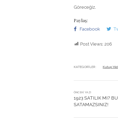
Göreceğiz.
Paylaş:
Facebook
Tw
Post Views:
206
KATEGORILER:
Kutup Yıld
ÖNCEKI YAZI
1923 SATILIK MI? B
SATAMAZSINIZ!