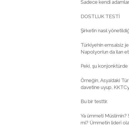
Sadece kendi adamları
DOSTLUK TESTİ
Şirketin nasıl yönetildiğ
Türkiye’nin emsalsiz j
Napolyon’un da ilan etti
Peki, şu konjonktürde 
Örneğin, Asya’daki Türk
davetine uyup, KKTCy
Bu bir testtir.
Ya ümmeti Müslimin? S
mi? Ümmetin lideri ola