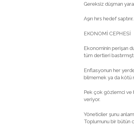
Gereksiz düşman yarat
Aşırı hırs hedef saptır
EKONOMİ CEPHESİ
Ekonominin perişan duru
tüm dertleri bastırmıştı
Enflasyonun her yerde 
bilmemek ya da kötü n
Pek çok gözlemci ve hal
veriyor.
Yöneticiler şunu anlam
Toplumunu bir bütün ola