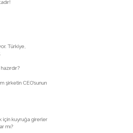
adır!
or. Türkiye,
.
hazırdır?
izim şirketin CEO’sunun
için kuyruğa girerler
lar mı?