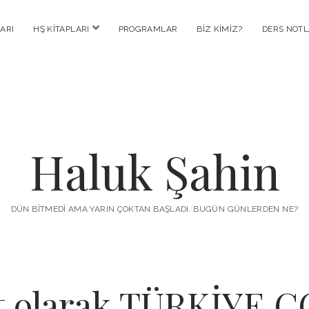
menüyü
ARI
HŞ KITAPLARI
PROGRAMLAR
BIZ KIMIZ?
DERS NOTL
aç
Haluk Şahin
DÜN BITMEDI AMA YARIN ÇOKTAN BAŞLADI. BUGÜN GÜNLERDEN NE?
et olarak TÜRKİYE