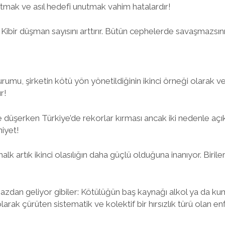
mak ve asıl hedefi unutmak vahim hatalardır!
ır. Kibir düşman sayısını arttırır. Bütün cephelerde savaşmazsın
mu, şirketin kötü yön yönetildiğinin ikinci örneği olarak ver
r!
düşerken Türkiye’de rekorlar kırması ancak iki nedenle açıkla
iyet!
k artık ikinci olasılığın daha güçlü olduğuna inanıyor. Biril
azdan geliyor gibiler: Kötülüğün baş kaynağı alkol ya da kum
rak çürüten sistematik ve kolektif bir hırsızlık türü olan en