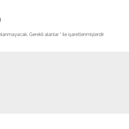
n
ınlanmayacak.
Gerekli alanlar
*
ile işaretlenmişlerdir