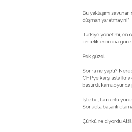
Bu yaklaşımı savunan d
düşman yaratmayın!”
Türkiye yönetimi, en 
önceliklerini ona göre 
Pek güzel.
Sonra ne yaptı? Nered
CHP’ye karşı asla ikna
bastırdı, kamuoyunda p
İşte bu, tüm ünlü yönet
Sonuçta başarılı olam
Çünkü ne diyordu Atti