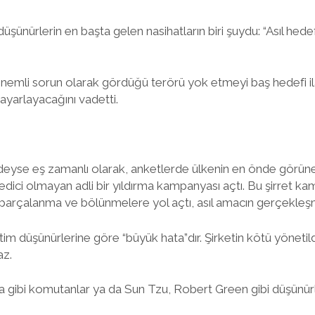
üşünürlerin en başta gelen nasihatların biri şuydu: “Asıl hed
önemli sorun olarak gördüğü terörü yok etmeyi baş hedefi il
ayarlayacağını vadetti.
eyse eş zamanlı olarak, anketlerde ülkenin en önde görünen
 edici olmayan adli bir yıldırma kampanyası açtı. Bu şirret 
arçalanma ve bölünmelere yol açtı, asıl amacın gerçekleşme 
im düşünürlerine göre “büyük hata”dır. Şirketin kötü yönetildiğ
az.
la gibi komutanlar ya da Sun Tzu, Robert Green gibi düşünür