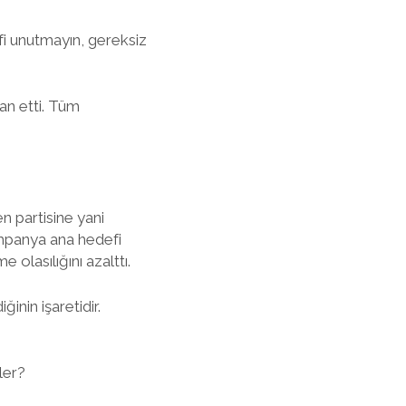
efi unutmayın, gereksiz
an etti. Tüm
 partisine yani
kampanya ana hedefi
olasılığını azalttı.
inin işaretidir.
ler?