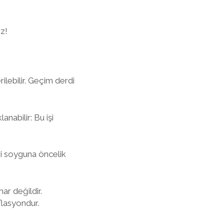
ız!
ilebilir. Geçim derdi
nabilir: Bu işi
eri soyguna öncelik
ar değildir.
flasyondur.