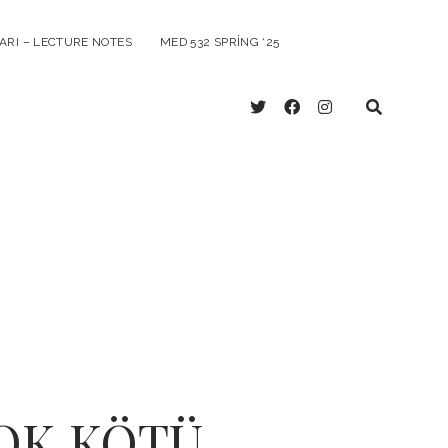
ARI – LECTURE NOTES
MED 532 SPRING ‘25
twitter
facebook
instagram
 ÇOK KÖTÜ