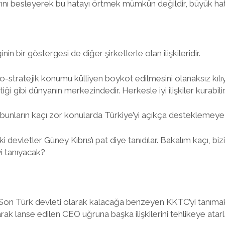
nı besleyerek bu hatayı örtmek mümkün değildir, büyük hat
inin bir göstergesi de diğer şirketlerle olan ilişkileridir.
eo-stratejik konumu külliyen boykot edilmesini olanaksız kılıy
ği gibi dünyanın merkezindedir. Herkesle iyi ilişkiler kurabilir
bunların kaçı zor konularda Türkiye’yi açıkça desteklemeye 
i devletler Güney Kıbrıs’ı pat diye tanıdılar. Bakalım kaçı, b
i tanıyacak?
on Türk devleti olarak kalacağa benzeyen KKTC’yi tanımak 
rak lanse edilen CEO uğruna başka ilişkilerini tehlikeye atar