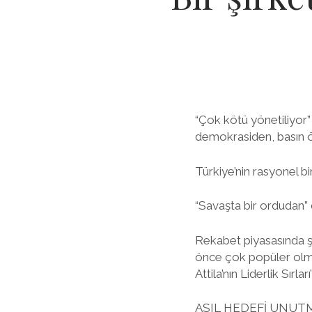
“Çok kötü yönetiliyor
demokrasiden, basın 
Türkiye’nin rasyonel b
“Savaşta bir ordudan” d
Rekabet piyasasında şi
önce çok popüler olmuş
Attila’nın Liderlik Sırla
ASIL HEDEFİ UNUT