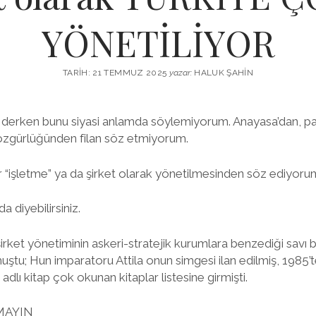
YÖNETİLİYOR
TARIH: 21 TEMMUZ 2025
yazar:
HALUK ŞAHIN
” derken bunu siyasi anlamda söylemiyorum. Anayasa’dan, par
özgürlüğünden filan söz etmiyorum.
ir “işletme” ya da şirket olarak yönetilmesinden söz ediyoru
a diyebilirsiniz.
rket yönetiminin askeri-stratejik kurumlara benzediği savı 
tu; Hun imparatoru Attila onun simgesi ilan edilmiş, 1985’t
rı’ adlı kitap çok okunan kitaplar listesine girmişti.
MAYIN