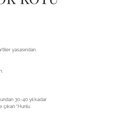
tiler yasasından,
m.
bundan 30-40 yıl kadar
e çıkan “Hunlu