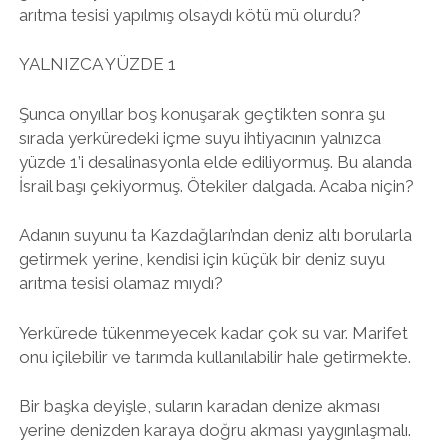
arıtma tesisi yapılmış olsaydı kötü mü olurdu?
YALNIZCA YÜZDE 1
Şunca onyıllar boş konuşarak geçtikten sonra şu
sırada yerküredeki içme suyu ihtiyacının yalnızca
yüzde 1’i desalinasyonla elde ediliyormuş. Bu alanda
İsrail başı çekiyormuş. Ötekiler dalgada. Acaba niçin?
Adanın suyunu ta Kazdağları’ndan deniz altı borularla
getirmek yerine, kendisi için küçük bir deniz suyu
arıtma tesisi olamaz mıydı?
Yerkürede tükenmeyecek kadar çok su var. Marifet
onu içilebilir ve tarımda kullanılabilir hale getirmekte.
Bir başka deyişle, suların karadan denize akması
yerine denizden karaya doğru akması yaygınlaşmalı.