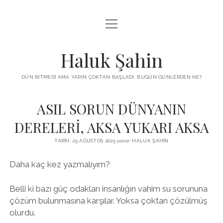
menüyü
KUTUP YILDIZI
aç
THE TURKISH PUZZLE
Haluk Şahin
MENDIREK YAZILARI
DÜN BITMEDI AMA YARIN ÇOKTAN BAŞLADI. BUGÜN GÜNLERDEN NE?
menüyü
HŞ KITAPLARI
aç
ASIL SORUN DÜNYANIN
ADA
PROGRAMLAR
DERELERİ, AKSA YUKARI AKSA
İYI YAŞAM VE MUTLULUK ÜZERINE
BIZ KIMIZ?
TARIH: 25 AĞUSTOS 2025
yazar:
HALUK ŞAHIN
BABIALI’DE CINAYET
DERS NOTLARI – LECTURE NOTES
Daha kaç kez yazmalıyım?
GÜZEL MAVRELLA
MED 532 SPRING ‘25
Belli ki bazı güç odakları insanlığın vahim su sorununa
YAZMADAN EDEMEDIM
çözüm bulunmasına karşılar. Yoksa çoktan çözülmüş
olurdu.
HABERLER / NEWS