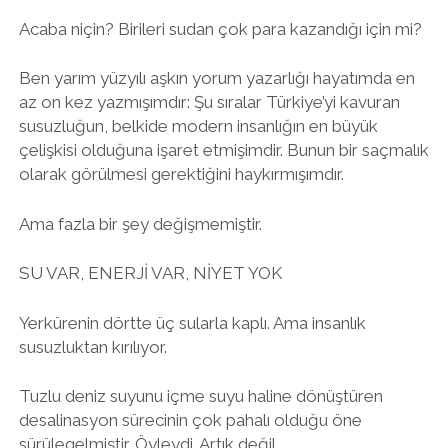
Acaba niçin? Birileri sudan çok para kazandığı için mi?
twitter
facebook
instagram
Ben yarım yüzyılı aşkın yorum yazarlığı hayatımda en
az on kez yazmışımdır: Şu sıralar Türkiye’yi kavuran
susuzluğun, belkide modern insanlığın en büyük
çelişkisi olduğuna işaret etmişimdir. Bunun bir saçmalık
olarak görülmesi gerektiğini haykırmışımdır.
Ama fazla bir şey değişmemiştir.
SU VAR, ENERJİ VAR, NİYET YOK
Yerkürenin dörtte üç sularla kaplı. Ama insanlık
susuzluktan kırılıyor.
Tuzlu deniz suyunu içme suyu haline dönüştüren
desalinasyon sürecinin çok pahalı olduğu öne
sürülegelmiştir. Öyleydi. Artık değil.