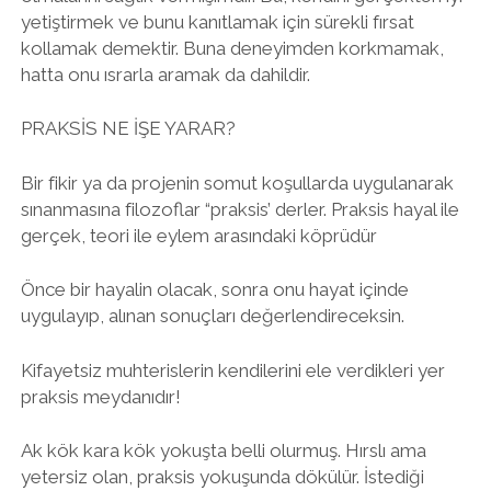
yetiştirmek ve bunu kanıtlamak için sürekli fırsat
kollamak demektir. Buna deneyimden korkmamak,
hatta onu ısrarla aramak da dahildir.
PRAKSİS NE İŞE YARAR?
Bir fikir ya da projenin somut koşullarda uygulanarak
sınanmasına filozoflar “praksis’ derler. Praksis hayal ile
gerçek, teori ile eylem arasındaki köprüdür
Önce bir hayalin olacak, sonra onu hayat içinde
uygulayıp, alınan sonuçları değerlendireceksin.
Kifayetsiz muhterislerin kendilerini ele verdikleri yer
praksis meydanıdır!
Ak kök kara kök yokuşta belli olurmuş. Hırslı ama
yetersiz olan, praksis yokuşunda dökülür. İstediği