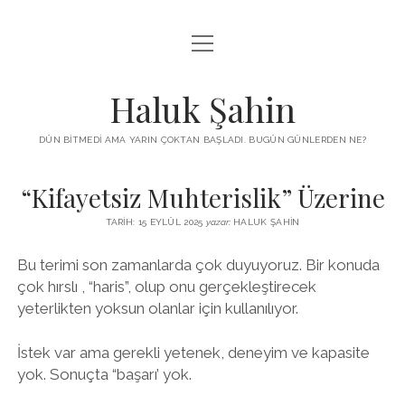
menüyü
KUTUP YILDIZI
aç
THE TURKISH PUZZLE
Haluk Şahin
MENDIREK YAZILARI
DÜN BITMEDI AMA YARIN ÇOKTAN BAŞLADI. BUGÜN GÜNLERDEN NE?
menüyü
HŞ KITAPLARI
aç
“Kifayetsiz Muhterislik” Üzerine
ADA
PROGRAMLAR
TARIH: 15 EYLÜL 2025
yazar:
HALUK ŞAHIN
İYI YAŞAM VE MUTLULUK ÜZERINE
BIZ KIMIZ?
Bu terimi son zamanlarda çok duyuyoruz. Bir konuda
BABIALI’DE CINAYET
DERS NOTLARI – LECTURE NOTES
çok hırslı , “haris”, olup onu gerçekleştirecek
GÜZEL MAVRELLA
yeterlikten yoksun olanlar için kullanılıyor.
MED 532 SPRING ‘25
İstek var ama gerekli yetenek, deneyim ve kapasite
YAZMADAN EDEMEDIM
yok. Sonuçta “başarı’ yok.
HABERLER / NEWS