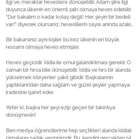
İlgi ve. meraklar heveslere dönüşebilir. Adam şiire ilgi
duyunca ülkenin en önemli şairi olmaya heves edebilir.
“Dur bakalım o kadar kolay değil! Her şeyin bir bedeli
var!” diyecek olursanız, heveslilerin sayısı anında azalır…
Bir bakarsınız aynı kişiler bu kez ülkenin en büyük
ressamı olmaya heves etmişler.
Heves geçicidir. İddia ile omurgalandırılması gerekir. O
zaman bir hırsa bile dönüşebilir. İddia ve hırs bir alanda
yükselmek isteyenler yakıt gibidir. Başkalarının
yaptıklarından daha sağlam ve güzel şeyler yapmaya
iradesine işaret eder.
Yeter ki, başka her şeyi ezip geçen bir takıntıya
dönüşmesin!
Ben medya öğrencilerime hep seçtikleri alanda iddialı
olmalarını sağlık vermişimdir. Bu, kendini gerçekten iyi