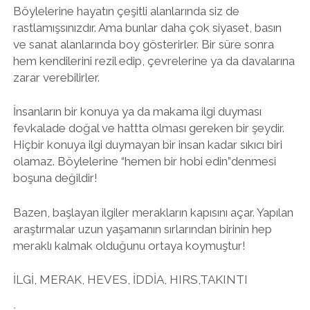
Böylelerine hayatın çeşitli alanlarında siz de
rastlamışsınızdır. Ama bunlar daha çok siyaset, basın
twitter
facebook
instagram
ve sanat alanlarında boy gösterirler. Bir süre sonra
hem kendilerini rezil edip, çevrelerine ya da davalarına
zarar verebilirler.
İnsanların bir konuya ya da makama ilgi duyması
fevkalade doğal ve hattta olması gereken bir şeydir.
Hiçbir konuya ilgi duymayan bir insan kadar sıkıcı biri
olamaz. Böylelerine “hemen bir hobi edin”denmesi
boşuna değildir!
Bazen, başlayan ilgiler merakların kapısını açar. Yapılan
araştırmalar uzun yaşamanın sırlarından birinin hep
meraklı kalmak olduğunu ortaya koymuştur!
İLGİ, MERAK, HEVES, İDDİA, HIRS,TAKINTI