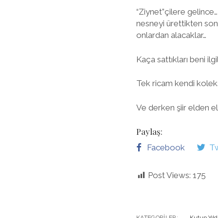
“Ziynet”çilere gelince
nesneyi ürettikten sonr
onlardan alacaklar…
Kaça sattıkları beni il
Tek ricam kendi koleks
Ve derken şiir elden e
Paylaş:
Facebook
Tw
Post Views:
175
KATEGORILER:
Kutup Yıld