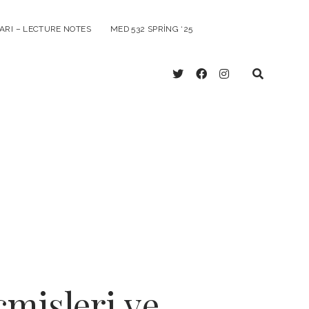
ARI – LECTURE NOTES
MED 532 SPRING ‘25
twitter
facebook
instagram
mişleri ve