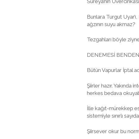
Süreya’nın Üvercinka’s
Bunlara Turgut Uyar’ı, 
ağzının suyu akmaz?
Tezgahları böyle ziynet
DENEMESİ BENDE
Bütün Vapurlar İptal adl
Şiirler hazır. Yakında
herkes bedava okuyab
İlle kağıt-mürekkep es
sistemiyle sınırlı sayı
Şiirsever okur bu norma