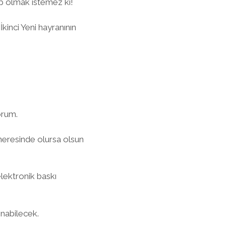
ip olmak istemez ki!
kinci Yeni hayranının
orum.
 neresinde olursa olsun
lektronik baskı
ınabilecek.