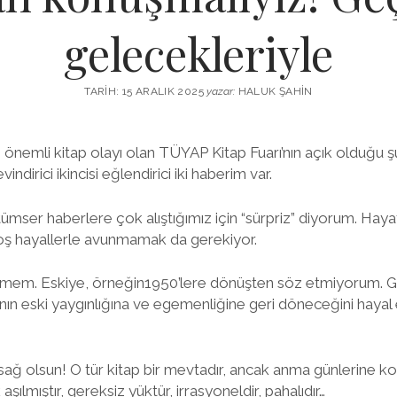
gelecekleriyle
TARIH: 15 ARALIK 2025
yazar:
HALUK ŞAHIN
en önemli kitap olayı olan TÜYAP Kitap Fuarı’nın açık olduğu ş
evindirici ikincisi eğlendirici iki haberim var.
tümser haberlere çok alıştığımız için “sürpriz” diyorum. Hayat
ş hayallerle avunmamak da gerekiyor.
emem. Eskiye, örneğin1950’lere dönüşten söz etmiyorum. G
nın eski yaygınlığına ve egemenliğine geri döneceğini haya
ağ olsun! O tür kitap bir mevtadır, ancak anma günlerine kon
aşılmıştır, gereksiz yüktür, irrasyoneldir, pahalıdır…