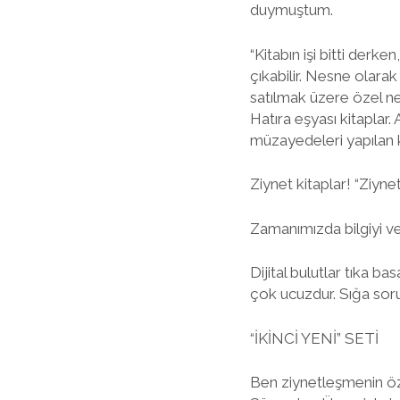
duymuştum.
“Kitabın işi bitti der
çıkabilir. Nesne olara
satılmak üzere özel nesn
Hatıra eşyası kitaplar. 
müzayedeleri yapılan k
Ziynet kitaplar! “Ziyne
Zamanımızda bilgiyi ve
Dijital bulutlar tıka ba
çok ucuzdur. Sığa sor
“İKİNCİ YENİ” SETİ
Ben ziynetleşmenin öze