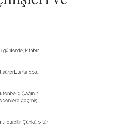
u günlerde, kitabın
 sürprizlerle dolu
utenberg Çağı’nın
l edenlere geçmiş
u olabilir. Çünkü o tür