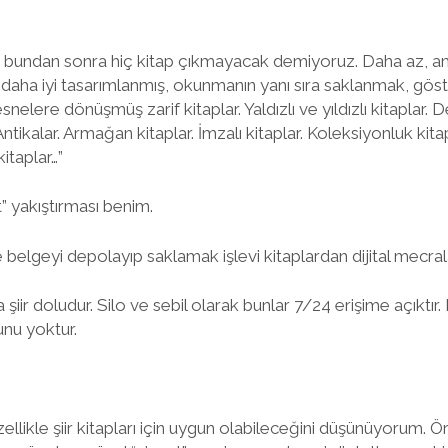
ken, bundan sonra hiç kitap çıkmayacak demiyoruz. Daha az, a
k daha iyi tasarımlanmış, okunmanın yanı sıra saklanmak, göst
elere dönüşmüş zarif kitaplar. Yaldızlı ve yıldızlı kitaplar. De
Antikalar. Armağan kitaplar. İmzalı kitaplar. Koleksiyonluk kitap
itaplar…”
t” yakıştırması benim.
 belgeyi depolayıp saklamak işlevi kitaplardan dijital mecral
sa şiir doludur. Silo ve sebil olarak bunlar 7/24 erişime açıktı
unu yoktur.
llikle şiir kitapları için uygun olabileceğini düşünüyorum. 