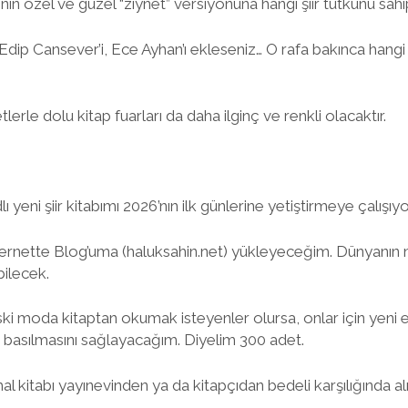
ının özel ve güzel “ziynet” versiyonuna hangi şiir tutkunu sah
Edip Cansever’i, Ece Ayhan’ı ekleseniz… O rafa bakınca hangi İ
lerle dolu kitap fuarları da daha ilginç ve renkli olacaktır.
N
ı yeni şiir kitabımı 2026’nın ilk günlerine yetiştirmeye çalışıy
 internette Blog’uma (haluksahin.net) yükleyeceğim. Dünyanın
ilecek.
ki moda kitaptan okumak isteyenler olursa, onlar için yeni e
da basılmasını sağlayacağım. Diyelim 300 adet.
l kitabı yayınevinden ya da kitapçıdan bedeli karşılığında al