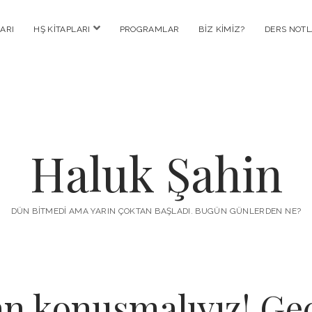
menüyü
ARI
HŞ KITAPLARI
PROGRAMLAR
BIZ KIMIZ?
DERS NOTL
aç
Haluk Şahin
DÜN BITMEDI AMA YARIN ÇOKTAN BAŞLADI. BUGÜN GÜNLERDEN NE?
an konuşmalıyız! Geç