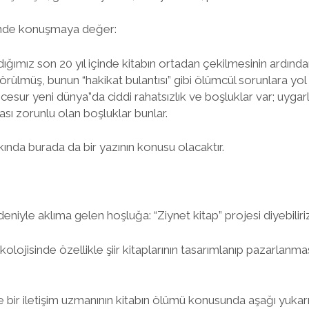
rinde konuşmaya değer:
aldığımız son 20 yıl içinde kitabın ortadan çekilmesinin ardında
örülmüş, bunun “hakikat bulantısı” gibi ölümcül sorunlara yol aç
cesur yeni dünya”da ciddi rahatsızlık ve boşluklar var; uygar
ası zorunlu olan boşluklar bunlar.
nda burada da bir yazının konusu olacaktır.
eniyle aklıma gelen hoşluğa: “Ziynet kitap” projesi diyebiliriz
kolojisinde özellikle şiir kitaplarının tasarımlanıp pazarlanm
 bir iletişim uzmanının kitabın ölümü konusunda aşağı yukarı