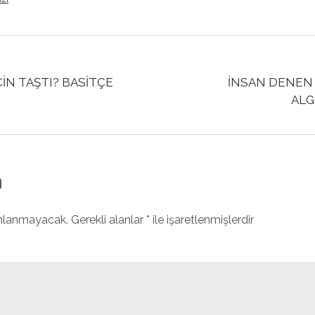
İÇİN TAŞTI? BASİTÇE
İNSAN DENEN
ALG
n
ınlanmayacak.
Gerekli alanlar
*
ile işaretlenmişlerdir