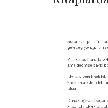
Sürpriz sürpriz! Yılın 
geleceğiyle ilgili, biri s
Yıllardır bu konuda kö
ama geçmişe bakıp bo
Kimseyi yanıltmak ist
kağıt-mürekkep kitabı
olsun.
Daha doğrusu başları s
kitap teknolojik olarak 