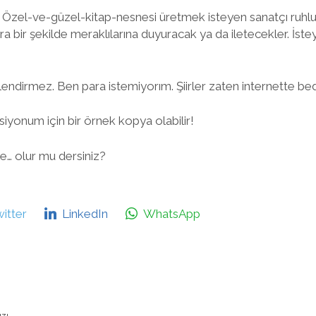
… Özel-ve-güzel-kitap-nesnesi üretmek isteyen sanatçı ruhlu
a bir şekilde meraklılarına duyuracak ya da iletecekler. İstey
gilendirmez. Ben para istemiyorım. Şiirler zaten internette be
iyonum için bir örnek kopya olabilir!
le… olur mu dersiniz?
itter
LinkedIn
WhatsApp
ızı