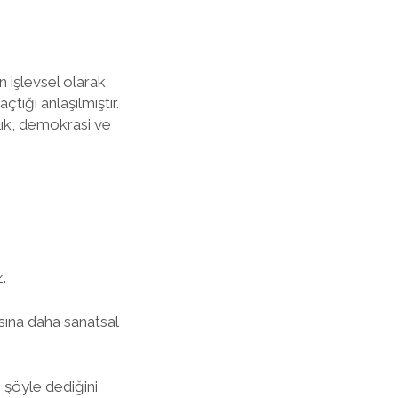
n işlevsel olarak
tığı anlaşılmıştır.
lık, demokrasi ve
.
asına daha sanatsal
 şöyle dediğini