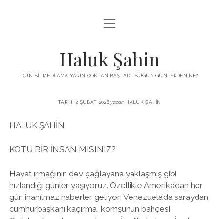
menüyü
KUTUP YILDIZI
aç
THE TURKISH PUZZLE
Haluk Şahin
MENDIREK YAZILARI
DÜN BITMEDI AMA YARIN ÇOKTAN BAŞLADI. BUGÜN GÜNLERDEN NE?
menüyü
HŞ KITAPLARI
aç
TARIH: 2 ŞUBAT 2026
yazar:
HALUK ŞAHIN
ADA
PROGRAMLAR
HALUK ŞAHİN
İYI YAŞAM VE MUTLULUK ÜZERINE
BIZ KIMIZ?
BABIALI’DE CINAYET
KÖTÜ BİR İNSAN MISINIZ?
DERS NOTLARI – LECTURE NOTES
GÜZEL MAVRELLA
MED 532 SPRING ‘25
Hayat ırmağının dev çağlayana yaklaşmış gibi
hızlandığı günler yaşıyoruz. Özellikle Amerika’dan her
YAZMADAN EDEMEDIM
gün inanılmaz haberler geliyor: Venezuela’da saraydan
cumhurbaşkanı kaçırma, komşunun bahçesi
HABERLER / NEWS