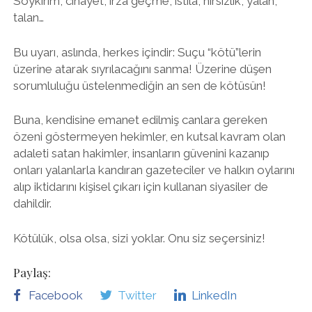
Soykırım, cinayet, ırza geçme, istila, hırsızlık, yalan,
talan…
Bu uyarı, aslında, herkes içindir: Suçu “kötü”lerin
üzerine atarak sıyrılacağını sanma! Üzerine düşen
sorumluluğu üstelenmediğin an sen de kötüsün!
Buna, kendisine emanet edilmiş canlara gereken
özeni göstermeyen hekimler, en kutsal kavram olan
adaleti satan hakimler, insanların güvenini kazanıp
onları yalanlarla kandıran gazeteciler ve halkın oylarını
alıp iktidarını kişisel çıkarı için kullanan siyasiler de
dahildir.
Kötülük, olsa olsa, sizi yoklar. Onu siz seçersiniz!
Paylaş:
Facebook
Twitter
LinkedIn