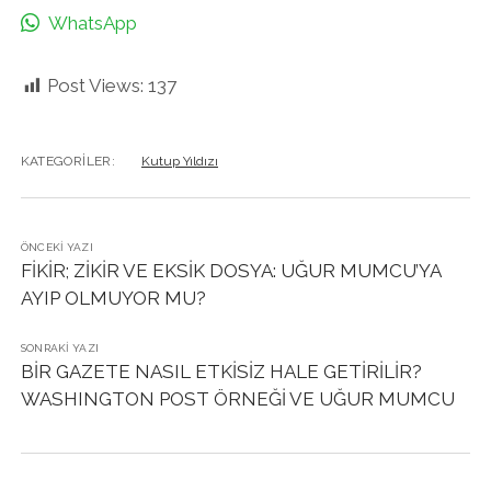
WhatsApp
Post Views:
137
KATEGORILER:
Kutup Yıldızı
ÖNCEKI YAZI
FİKİR; ZİKİR VE EKSİK DOSYA: UĞUR MUMCU’YA
AYIP OLMUYOR MU?
SONRAKI YAZI
BİR GAZETE NASIL ETKİSİZ HALE GETİRİLİR?
WASHINGTON POST ÖRNEĞİ VE UĞUR MUMCU