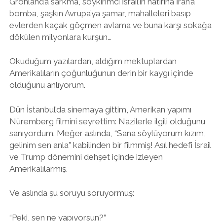
Grönland’a sarkma, soykırımcı İsrail’in hatırına İran’a
bomba, şaşkın Avrupa’ya şamar, mahalleleri basıp
twitter
facebook
instagram
evlerden kaçak göçmen avlama ve buna karşı sokağa
dökülen milyonlara kurşun…
Okuduğum yazılardan, aldığım mektuplardan
Amerikalıların çoğunluğunun derin bir kaygı içinde
olduğunu anlıyorum.
Dün İstanbul’da sinemaya gittim, Amerikan yapımı
Nüremberg filmini seyrettim: Nazilerle ilgili olduğunu
sanıyordum. Meğer aslında, “Sana söylüyorum kızım,
gelinim sen anla” kabilinden bir filmmiş! Asıl hedefi İsrail
ve Trump dönemini dehşet içinde izleyen
Amerikalılarmış.
Ve aslında şu soruyu soruyormuş:
“Peki, sen ne yapıyorsun?”