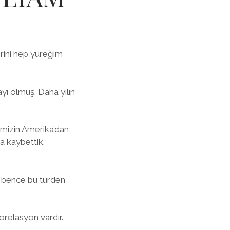
erini hep yüreğim
yı olmuş. Daha yılın
imizin Amerika’dan
a kaybettik.
ak bence bu türden
orelasyon vardır.