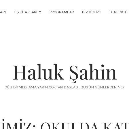
menüyü
ARI
HŞ KITAPLARI
PROGRAMLAR
BIZ KIMIZ?
DERS NOTL
aç
Haluk Şahin
DÜN BITMEDI AMA YARIN ÇOKTAN BAŞLADI. BUGÜN GÜNLERDEN NE?
İMİZ: OKULDA KA