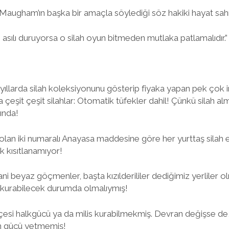
augham’ın başka bir amaçla söylediği söz hakiki hayat sahn
 asılı duruyorsa o silah oyun bitmeden mutlaka patlamalıdır.”
ıllarda silah koleksiyonunu gösterip fiyaka yapan pek çok i
 çeşit çeşit silahlar: Otomatik tüfekler dahil! Çünkü silah al
ında!
ş olan iki numaralı Anayasa maddesine göre her yurttaş sila
k kısıtlanamıyor!
ani beyaz göçmenler, başta kızılderililer dediğimiz yerliler 
s kurabilecek durumda olmalıymış!
çesi halkgücü ya da milis kurabilmekmiş. Devran değişse d
n gücü yetmemiş!