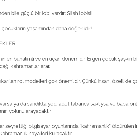
nden bile güçlü bir lobi vardır: Silah lobisi!
ncı çocukların yaşamından daha değerlidir!
EKLER
nın en bunalımlı ve en uçarı dönemidir. Ergen çocuk şaşkın b
cağı kahramanlar arar.
ıkarılan rol modelleri çok önemlidir. Çünkü insan, özellikle 
k varsa ya da sandıkta yedi adet tabanca saklıysa ve baba onl
nın yolunu arayacaktır!
seyrettiği bilgisayar oyunlarında “kahramanlık” öldürülen i
kahramanlık hayalleri kuracaktır.