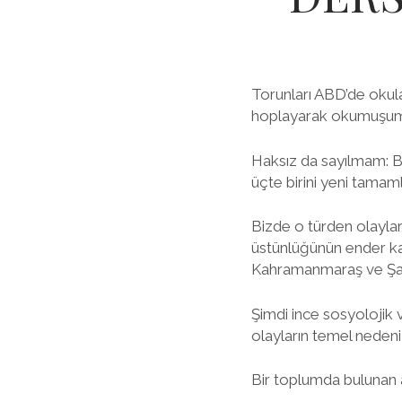
Torunları ABD’de okula 
hoplayarak okumuşum
Haksız da sayılmam: Bu
üçte birini yeni tamaml
Bizde o türden olaylar
üstünlüğünün ender kan
Kahramanmaraş ve Şanl
Şimdi ince sosyolojik v
olayların temel nedeni 
Bir toplumda bulunan a