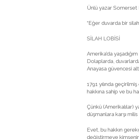
Ünlü yazar Somerset M
“Eğer duvarda bir silah
SİLAH LOBİSİ
Amerika’da yaşadığım y
Dolaplarda, duvarlarda
Anayasa güvencesi alt
1791 yılında geçirilmi
hakkına sahip ve bu ha
Çünkü (Amerikalılar) y
düşmanlara karşı mili
Evet, bu hakkın gerek
değiştirmeye kimseni