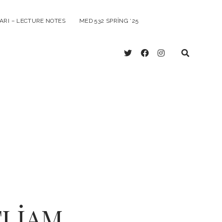
ARI – LECTURE NOTES
MED 532 SPRING ‘25
twitter
facebook
instagram
TLİAM