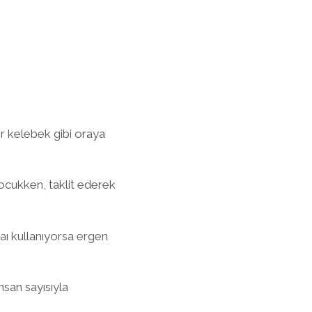
ir kelebek gibi oraya
çocukken, taklit ederek
aı kullanıyorsa ergen
nsan sayısıyla