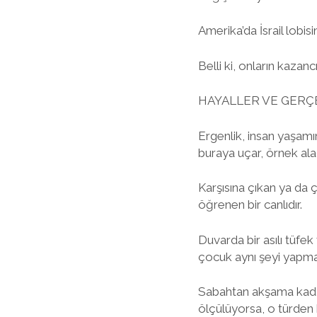
Amerika’da İsrail lobisi
Belli ki, onların kaza
HAYALLER VE GERÇ
Ergenlik, insan yaşamı
buraya uçar, örnek ala
Karşısına çıkan ya da ç
öğrenen bir canlıdır.
Duvarda bir asılı tüfe
çocuk aynı şeyi yapma
Sabahtan akşama kadar 
ölçülüyorsa, o türden 