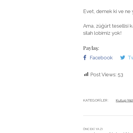
Evet, demek ki ve ne ya
Ama, züğürt tesellisi 
silah lobimiz yok!
Paylaş:
Facebook
Tw
Post Views:
53
KATEGORILER:
Kutup Yıld
ÖNCEKI YAZI