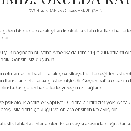
TARIH: 21 NISAN 2026
yazar:
HALUK ŞAHIN
giden bir dede olarak yıllardır okulda silahlı katliam haberl
dur.
 yılın başından bu yana Amerika’da tam 114 okul katliamı ola
adık. Gerisini siz düşünün.
ın olmamasını, haklı olarak çok şikayet edilen eğitim sistem
ıtlarından biri olarak göstermişimdir. Geçen hafta o kanıtı d
ıurfa’dan gelen haberlerle yüreğimiz dağlandı!
e psikolojik analizler yapılıyor. Onlara bir itirazım yok. Anc
ateşli silahların çokluğu ve onlara erişimin kolaylığıdır.
teşli silahlarla onlarla ölen insan sayısı arasında doğrudan k