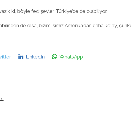
zık ki, böyle feci şeyler Türkiye’de de olabiliyor.
kabilinden de olsa, bizim işimiz Amerika’dan daha kolay, çünk
itter
LinkedIn
WhatsApp
ızı