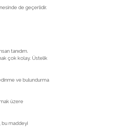
esinde de geçerlidir.
nsan tanıdım.
mak çok kolay. Üstelik
h edinme ve bulundurma
olmak üzere
e, bu maddeyi