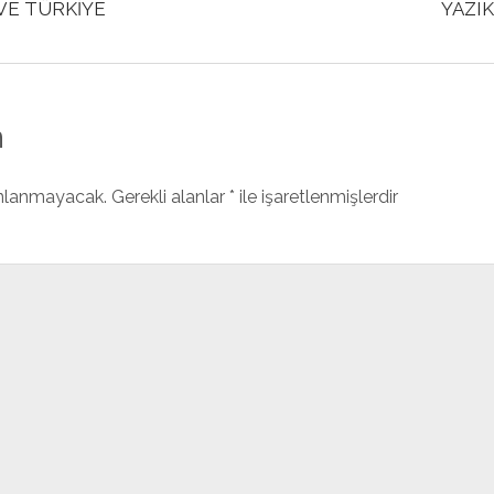
 VE TÜRKİYE
YAZIK
n
ınlanmayacak.
Gerekli alanlar
*
ile işaretlenmişlerdir