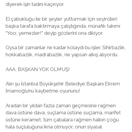
diyerek işin tadını kaçırıyor.
twitter
facebook
instagram
El çabukluğu ile bir şeyler yutturmak için seyircileri
başka tarafa baktırmaya çalıştığında, münafık takımı
“Yoo, yemezler!” deyip gözlerini ona dikiyor.
Oysa bir zamanlar ne kadar kolaydı bu işler. Sihirbazlık,
hokkabazlık, madrabazlık, ne yapsan alkış alıyordu.
AAA, BAŞKAN YOK OLMUŞ!
Alın şu İstanbul Büyükşehir Belediye Başkanı Ekrem
İmamoğlu’nu kaybetme oyununu!
Aradan bir yıldan fazla zaman geçmesine rağmen
dava üstüne dava, suçlama üstüne suçlama, marifet
üstüne keramet, tüm çabalara rağmen halkın çoğu
hala suçluluğuna ikna olmuyor, onun siyasal