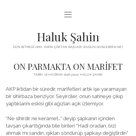
menüyü
KUTUP YILDIZI
aç
THE TURKISH PUZZLE
Haluk Şahin
MENDIREK YAZILARI
DÜN BITMEDI AMA YARIN ÇOKTAN BAŞLADI. BUGÜN GÜNLERDEN NE?
menüyü
HŞ KITAPLARI
aç
ON PARMAKTA ON MARİFET
ADA
PROGRAMLAR
TARIH: 16 HAZIRAN 2026
yazar:
HALUK ŞAHIN
İYI YAŞAM VE MUTLULUK ÜZERINE
BIZ KIMIZ?
AKP iktidarı bir süredir, marifetleri artık işe yaramayan
BABIALI’DE CINAYET
DERS NOTLARI – LECTURE NOTES
bir sihirbaza benziyor. Seyirciler, onun sahneye çıkıp
GÜZEL MAVRELLA
yaptıklarını eskisi gibi ağızları açık izlemiyor.
MED 532 SPRING ‘25
“Ne sihirdir ne keramet…” deyip şapkanın içinden
YAZMADAN EDEMEDIM
tavşan çıkarttığında bile birileri “Hadi oradan, bizi
ahmak mı sandın, ışıkları söndürüp şapkayı değiştirdin”
HABERLER / NEWS