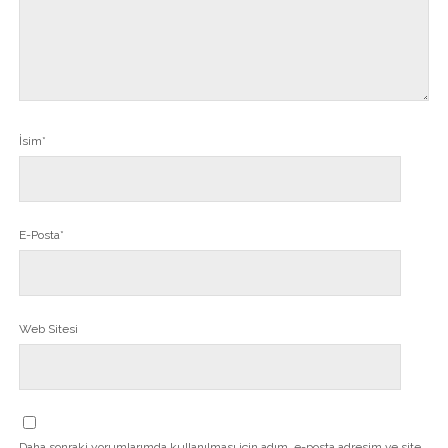
İsim*
E-Posta*
Web Sitesi
Daha sonraki yorumlarımda kullanılması için adım, e-posta adresim ve site