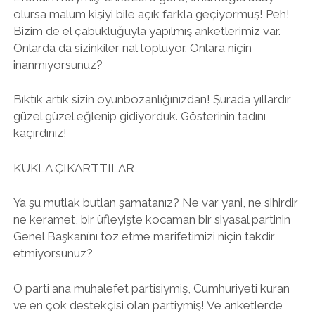
olursa malum kişiyi bile açık farkla geçiyormuş! Peh!
Bizim de el çabukluğuyla yapılmış anketlerimiz var.
Onlarda da sizinkiler nal topluyor. Onlara niçin
inanmıyorsunuz?
Bıktık artık sizin oyunbozanlığınızdan! Şurada yıllardır
güzel güzel eğlenip gidiyorduk. Gösterinin tadını
kaçırdınız!
KUKLA ÇIKARTTILAR
Ya şu mutlak butlan şamatanız? Ne var yani, ne sihirdir
ne keramet, bir üfleyişte kocaman bir siyasal partinin
Genel Başkanı’nı toz etme marifetimizi niçin takdir
etmiyorsunuz?
O parti ana muhalefet partisiymiş, Cumhuriyeti kuran
ve en çok destekçisi olan partiymiş! Ve anketlerde