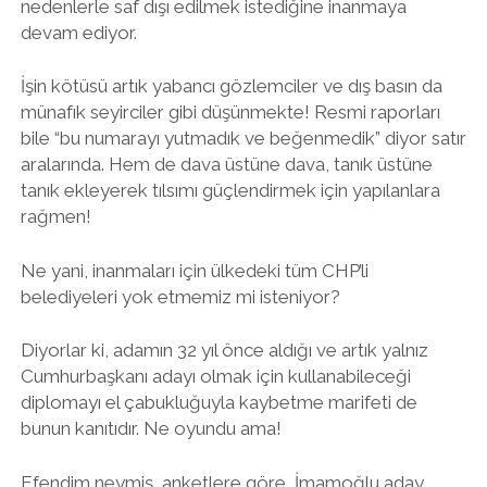
nedenlerle saf dışı edilmek istediğine inanmaya
devam ediyor.
İşin kötüsü artık yabancı gözlemciler ve dış basın da
münafık seyirciler gibi düşünmekte! Resmi raporları
bile “bu numarayı yutmadık ve beğenmedik” diyor satır
aralarında. Hem de dava üstüne dava, tanık üstüne
tanık ekleyerek tılsımı güçlendirmek için yapılanlara
rağmen!
Ne yani, inanmaları için ülkedeki tüm CHP’li
belediyeleri yok etmemiz mi isteniyor?
Diyorlar ki, adamın 32 yıl önce aldığı ve artık yalnız
Cumhurbaşkanı adayı olmak için kullanabileceği
diplomayı el çabukluğuyla kaybetme marifeti de
bunun kanıtıdır. Ne oyundu ama!
Efendim neymiş, anketlere göre, İmamoğlu aday