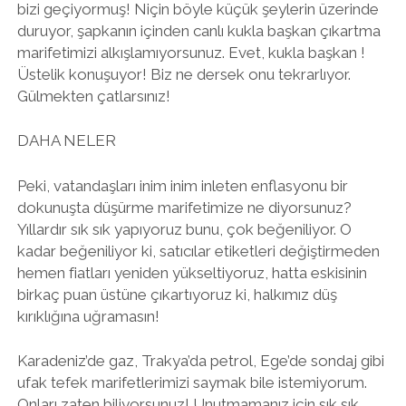
bizi geçiyormuş! Niçin böyle küçük şeylerin üzerinde
duruyor, şapkanın içinden canlı kukla başkan çıkartma
marifetimizi alkışlamıyorsunuz. Evet, kukla başkan !
Üstelik konuşuyor! Biz ne dersek onu tekrarlıyor.
Gülmekten çatlarsınız!
DAHA NELER
Peki, vatandaşları inim inim inleten enflasyonu bir
dokunuşta düşürme marifetimize ne diyorsunuz?
Yıllardır sık sık yapıyoruz bunu, çok beğeniliyor. O
kadar beğeniliyor ki, satıcılar etiketleri değiştirmeden
hemen fiatları yeniden yükseltiyoruz, hatta eskisinin
birkaç puan üstüne çıkartıyoruz ki, halkımız düş
kırıklığına uğramasın!
Karadeniz’de gaz, Trakya’da petrol, Ege’de sondaj gibi
ufak tefek marifetlerimizi saymak bile istemiyorum.
Onları zaten biliyorsunuz! Unutmamanız için sık sık