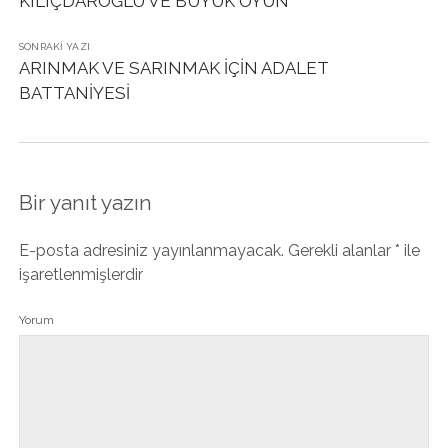
KILIÇDAROĞLU VE BÜYÜK OYUN
SONRAKI YAZI
ARINMAK VE SARINMAK İÇİN ADALET
BATTANİYESİ
Bir yanıt yazın
E-posta adresiniz yayınlanmayacak.
Gerekli alanlar
*
ile
işaretlenmişlerdir
Yorum