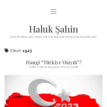
menüyü
KUTUP YILDIZI
aç
THE TURKISH PUZZLE
Haluk Şahin
MENDIREK YAZILARI
DÜN BITMEDI AMA YARIN ÇOKTAN BAŞLADI. BUGÜN GÜNLERDEN NE?
menüyü
HŞ KITAPLARI
aç
Etiket:
1923
ADA
PROGRAMLAR
Hangi “Türkiye Yüzyılı”?
İYI YAŞAM VE MUTLULUK ÜZERINE
BIZ KIMIZ?
TARIH: 7 MAYIS 2023
yazar:
HALUK ŞAHIN
BABIALI’DE CINAYET
DERS NOTLARI – LECTURE NOTES
GÜZEL MAVRELLA
MED 532 SPRING ‘25
YAZMADAN EDEMEDIM
HABERLER / NEWS