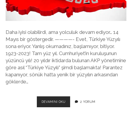
twitter
facebook
instagram
Daha iyisi olabilirdi, ama yolculuk devam ediyor… 14
Mayıs bir göstergedir. ————- Evet, Türkiye Yüzyılı
sona eriyor. Yanlış okumadınız, başlamıyor, bitiyor.
1923-2023! Tam yüz yıl. Cumhuriyet’in kuruluşunun
yüzüncü yılı! 20 yıldır iktidarda bulunan AKP yönetimine
göre asıl “Türkiye Yüzyılı” şimdi başlamakta! Parantez
kapanıyor, sönük hatta yenik bir yüzyılın arkasından
göklerde…
HANGI
DEVAMINI OKU
2 YORUM
“TÜRKIYE
YÜZYILI”?