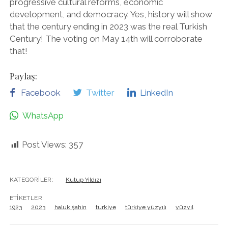
progressive cultural reforms, economic
development, and democracy. Yes, history will show
that the century ending in 2023 was the real Turkish
Century! The voting on May 14th will corroborate
that!
Paylaş:
Facebook
Twitter
LinkedIn
WhatsApp
Post Views:
357
KATEGORILER:
Kutup Yıldızı
ETIKETLER:
1923
2023
haluk şahin
türkiye
türkiye yüzyılı
yüzyıl