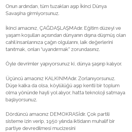
Onun ardından, tüm tuzakları aşıp İkinci Dünya
Savaşı’na girmiyorsunuz.
İkinci amacınız, ÇAĞDAŞLAŞMAdır. Eğitim düzeyi ve
yaşam koşulları açısından dünyanın dışına düşmüş olan
cahil insanlarınıza çağın olgularını, laik değerlerini
tanıtmak, onları “uyandırmak” zorundasınız.
Öyle devrimler yapıyorsunuz ki, dünya şaşırıp kalıyor.
Üçüncü amacınız KALKINMAdır. Zorlanıyorsunuz.
Düşe kalka da olsa, köylülüğü aşıp kentli bir toplum
olma yönünde hayli yol alıyor, hatta teknoloji satmaya
başlıyorsunuz.
Dördüncü amacınız DEMOKRASİdir. Çok partili
sisteme izin verip, 1950 yılında iktidarın muhalif bir
partiye devredilmesi mucizesini