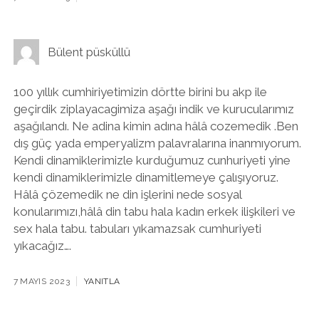
Bülent püsküllü
100 yıllık cumhiriyetimizin dörtte birini bu akp ile
geçirdik ziplayacagimiza aşağı indik ve kurucularımız
aşağılandı. Ne adina kimin adına hâlâ cozemedik .Ben
dış güç yada emperyalizm palavralarına inanmıyorum.
Kendi dinamiklerimizle kurduğumuz cunhuriyeti yine
kendi dinamiklerimizle dinamitlemeye çalışıyoruz.
Hâlâ çözemedik ne din işlerini nede sosyal
konularımızı,hâlâ din tabu hala kadın erkek ilişkileri ve
sex hala tabu. tabuları yıkamazsak cumhuriyeti
yıkacağız….
7 MAYIS 2023
YANITLA