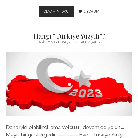
SEÇIM
DEVAMINI OKU
1 YORUM
SONUÇLARINA
GÖRE
“ONLAR”
Hangi “Türkiye Yüzyılı”?
VE
“BIZ”
TARIH: 7 MAYIS 2023
yazar:
HALUK ŞAHIN
Daha iyisi olabilirdi, ama yolculuk devam ediyor… 14
Mayıs bir göstergedir. ————- Evet, Türkiye Yüzyılı