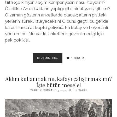
Gittikçe kızışan seçim kampanyasını nasıl izleyelim?
Özellikle Amerikalıların yaptığı gibi, bir at yarışı gibi mi?
O zaman gözlerin anketlerde olacak; atların pistteki
yerlerini sürekli izleyeceksin! O bunu geçti, bu geride
kaldı, filanca at koptu geliyor…. En kolay ve heyecanlı
yöntem bu. Ne var ki, anketlere güvenilmediği için
pek çok kişi…
SEÇIM
DEVAMINI OKU
1 YORUM
KAMPANYASI
NASIL
IZLENIR?
Aklını kullanmak mı, kafayı çalıştırmak mı?
İşte bütün mesele!
TARIH: 20 ŞUBAT 2023
yazar:
HALUK ŞAHIN