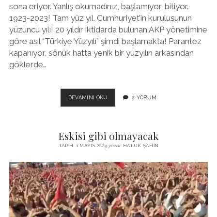
sona eriyor. Yanlış okumadınız, başlamıyor, bitiyor.
1923-2023! Tam yüz yıl. Cumhuriyet’in kuruluşunun
yüzüncü yılı! 20 yıldır iktidarda bulunan AKP yönetimine
göre asıl “Türkiye Yüzyılı” şimdi başlamakta! Parantez
kapanıyor, sönük hatta yenik bir yüzyılın arkasından
göklerde…
HANGI
DEVAMINI OKU
2 YORUM
“TÜRKIYE
YÜZYILI”?
Eskisi gibi olmayacak
TARIH: 1 MAYIS 2023
yazar:
HALUK ŞAHIN