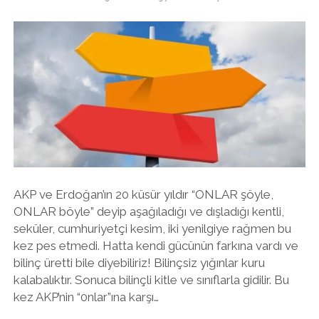
31
MART’TA!
AKP ve Erdoğan’ın 20 küsür yıldır “ONLAR şöyle,
ONLAR böyle” deyip aşağıladığı ve dışladığı kentli,
seküler, cumhuriyetçi kesim, iki yenilgiye rağmen bu
kez pes etmedi. Hatta kendi gücünün farkına vardı ve
bilinç üretti bile diyebiliriz! Bilinçsiz yığınlar kuru
kalabalıktır. Sonuca bilinçli kitle ve sınıflarla gidilir. Bu
kez AKP’nin “0nlar”ına karşı…