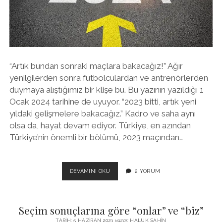
twitter
facebook
instagram
“Artık bundan sonraki maçlara bakacağız!” Ağır
yenilgilerden sonra futbolculardan ve antrenörlerden
duymaya alıştığımız bir klişe bu. Bu yazının yazıldığı 1
Ocak 2024 tarihine de uyuyor. “2023 bitti, artık yeni
yıldaki gelişmelere bakacağız.” Kadro ve saha aynı
olsa da, hayat devam ediyor. Türkiye, en azından
Türkiye’nin önemli bir bölümü, 2023 maçından…
BUNDAN
DEVAMINI OKU
2 YORUM
SONRAKI
MAÇLAR..
EN
Seçim sonuçlarına göre “onlar” ve “biz”
BÜYÜK
KARŞILAŞMA
TARIH: 5 HAZIRAN 2023
yazar:
HALUK ŞAHIN