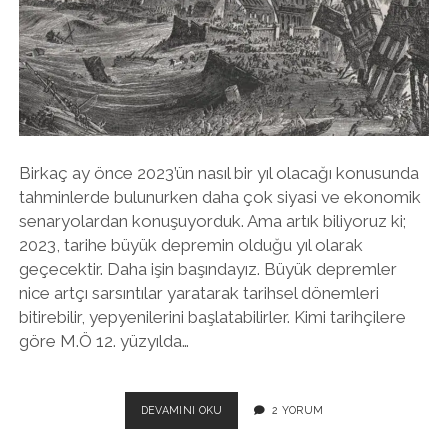
Birkaç ay önce 2023’ün nasıl bir yıl olacağı konusunda
tahminlerde bulunurken daha çok siyasi ve ekonomik
senaryolardan konuşuyorduk. Ama artık biliyoruz ki;
2023, tarihe büyük depremin olduğu yıl olarak
geçecektir. Daha işin başındayız. Büyük depremler
nice artçı sarsıntılar yaratarak tarihsel dönemleri
bitirebilir, yepyenilerini başlatabilirler. Kimi tarihçilere
göre M.Ö 12. yüzyılda…
AKLINI
DEVAMINI OKU
2 YORUM
KULLANMAK
MI,