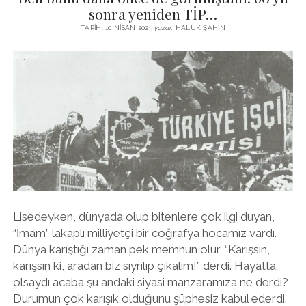
sonra yeniden TİP…
TARIH: 10 NISAN 2023
yazar:
HALUK ŞAHIN
Lisedeyken, dünyada olup bitenlere çok ilgi duyan,
“İmam” lakaplı milliyetçi bir coğrafya hocamız vardı.
Dünya karıştığı zaman pek memnun olur, “Karışsın,
karışsın ki, aradan biz sıyrılıp çıkalım!” derdi. Hayatta
olsaydı acaba şu andaki siyasi manzaramıza ne derdi?
Durumun çok karışık olduğunu şüphesiz kabul ederdi.