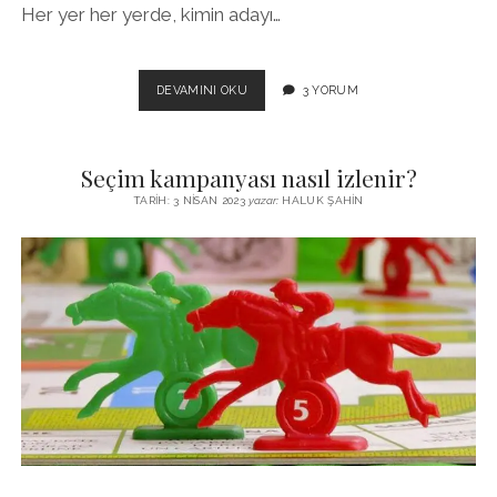
Her yer her yerde, kimin adayı…
BEN
DEVAMINI OKU
3 YORUM
BUNU
DAHA
ÖNCE
Seçim kampanyası nasıl izlenir?
DE
GÖRMÜŞTÜM:
TARIH: 3 NISAN 2023
yazar:
HALUK ŞAHIN
60
YIL
SONRA
YENIDEN
TİP…