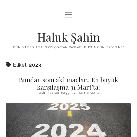
menüyü
KUTUP YILDIZI
aç
THE TURKISH PUZZLE
Haluk Şahin
MENDIREK YAZILARI
DÜN BITMEDI AMA YARIN ÇOKTAN BAŞLADI. BUGÜN GÜNLERDEN NE?
menüyü
HŞ KITAPLARI
aç
Etiket:
2023
ADA
PROGRAMLAR
Bundan sonraki maçlar.. En büyük
İYI YAŞAM VE MUTLULUK ÜZERINE
BIZ KIMIZ?
karşılaşma 31 Mart’ta!
BABIALI’DE CINAYET
TARIH: 1 OCAK 2024
yazar:
HALUK ŞAHIN
DERS NOTLARI – LECTURE NOTES
GÜZEL MAVRELLA
MED 532 SPRING ‘25
YAZMADAN EDEMEDIM
HABERLER / NEWS