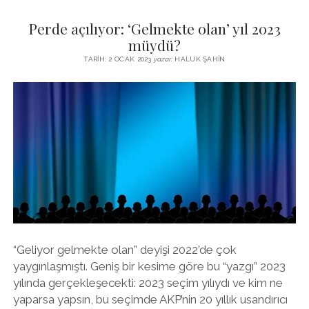
KAFAYI
Perde açılıyor: ‘Gelmekte olan’ yıl 2023
ÇALIŞTIRMAK
MI?
müydü?
İŞTE
TARIH: 2 OCAK 2023
yazar:
HALUK ŞAHIN
BÜTÜN
MESELE!
“Geliyor gelmekte olan” deyişi 2022’de çok
yaygınlaşmıştı. Geniş bir kesime göre bu “yazgı” 2023
yılında gerçekleşecekti: 2023 seçim yılıydı ve kim ne
yaparsa yapsın, bu seçimde AKP’nin 20 yıllık usandırıcı