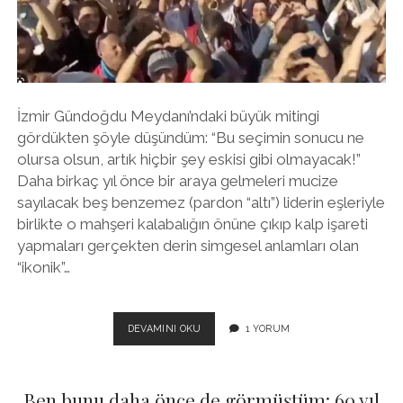
İzmir Gündoğdu Meydanı’ndaki büyük mitingi
gördükten şöyle düşündüm: “Bu seçimin sonucu ne
olursa olsun, artık hiçbir şey eskisi gibi olmayacak!”
Daha birkaç yıl önce bir araya gelmeleri mucize
sayılacak beş benzemez (pardon “altı”) liderin eşleriyle
birlikte o mahşeri kalabalığın önüne çıkıp kalp işareti
yapmaları gerçekten derin simgesel anlamları olan
“ikonik”…
ESKISI
DEVAMINI OKU
1 YORUM
GIBI
OLMAYACAK
Ben bunu daha önce de görmüştüm: 60 yıl