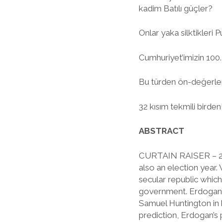
kadim Batılı güçler?
Onlar yaka silktikleri
Cumhuriyet’imizin 100.
Bu türden ön-değerlendi
32 kısım tekmili birde
ABSTRACT
CURTAIN RAISER – 2023,
also an election year. 
secular republic which
government. Erdogan’s
Samuel Huntington in h
prediction, Erdogan’s p