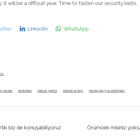
y, it will be a difficult year. Time to fasten our security belts.
itter
LinkedIn
WhatsApp
ızı
n raiser
erdoğan
haluk şahin
perde açılışı
recep tayyip erdoğan
rtık biz de konuşabiliyoruz
Örümcek misiniz yoksa 