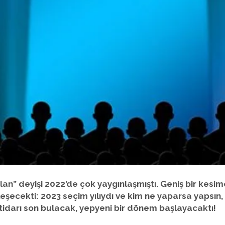
an” deyişi 2022’de çok yaygınlaşmıştı. Geniş bir kesim
eşecekti: 2023 seçim yılıydı ve kim ne yaparsa yapsın
 iktidarı son bulacak, yepyeni bir dönem başlayacaktı!