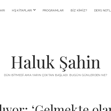
menüyü
ARI
HŞ KITAPLARI
PROGRAMLAR
BIZ KIMIZ?
DERS NOTL
aç
Haluk Şahin
DÜN BITMEDI AMA YARIN ÇOKTAN BAŞLADI. BUGÜN GÜNLERDEN NE?
lıyor: ‘Gelmekte olan