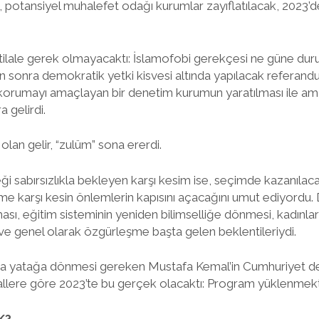
k, potansiyel muhalefet odağı kurumlar zayıflatılacak, 2023’
ihtilale gerek olmayacaktı: İslamofobi gerekçesi ne güne du
n sonra demokratik yetki kisvesi altında yapılacak referand
” korumayı amaçlayan bir denetim kurumun yaratılması ile amaç
 gelirdi.
an gelir, “zulüm” sona ererdi.
i sabırsızlıkla bekleyen karşı kesim ise, seçimde kazanılac
me karşı kesin önlemlerin kapısını açacağını umut ediyordu. D
ması, eğitim sisteminin yeniden bilimselliğe dönmesi, kadınla
ve genel olarak özgürleşme başta gelen beklentileriydi.
 ana yatağa dönmesi gereken Mustafa Kemal’in Cumhuriyet de
allere göre 2023’te bu gerçek olacaktı: Program yüklenmekt
K?