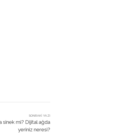
SONRAKI YAZI
sinek mi? Dijital ağda
yeriniz neresi?