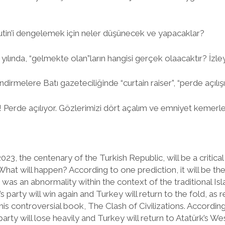
 Putin’i dengelemek için neler düşünecek ve yapacaklar?
 yılında, “gelmekte olan”ların hangisi gerçek olaacaktır? İzl
rmelere Batı gazeteciliğinde “curtain raiser”, “perde açılışı”
n! Perde açılıyor. Gözlerimizi dört açalım ve emniyet kemerle
 the centenary of the Turkish Republic, will be a critical 
What will happen? According to one prediction, it will be the
 was an abnormality within the context of the traditional Is
 party will win again and Turkey will return to the fold, 
is controversial book, The Clash of Civilizations. Accordin
arty will lose heavily and Turkey will return to Atatürk’s We