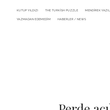
KUTUP YILDIZI
THE TURKISH PUZZLE
MENDIREK YAZIL
YAZMADAN EDEMEDIM
HABERLER / NEWS
Perde açı