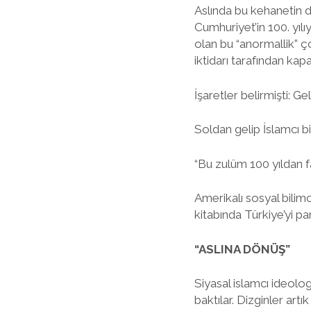
Aslında bu kehanetin d
Cumhuriyet’in 100. yıl
olan bu “anormallik” ç
iktidarı tarafından kapa
İşaretler belirmişti: G
Soldan gelip İslamcı bi
“Bu zulüm 100 yıldan 
Amerikalı sosyal bili
kitabında Türkiye’yi p
“ASLINA DÖNÜŞ”
Siyasal islamcı ideologl
baktılar. Dizginler art