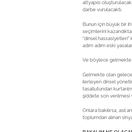
altyapısı oluşturulaca
darbe vurulacaktı.
Bunun için büyük bir 
seçimlerini kazandıkta
“dinsel hassasiyetleri
adım adım eski yasalara
Ve böylece gelmekte ol
Gelmekte olan geleceğ
ilerleyen dinsel yöneti
tasallutundan kurtarıl
şiddete son verilmesi 
Onlara bakılırsa, asıl
toplumdan alınan siny
BAKALIM NE OLACA