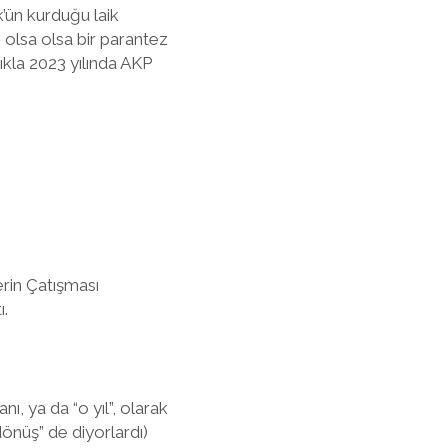
’ün kurduğu laik
 olsa olsa bir parantez
ıkla 2023 yılında AKP
rin Çatışması
ı.
ı, ya da “o yıl”, olarak
dönüş” de diyorlardı)