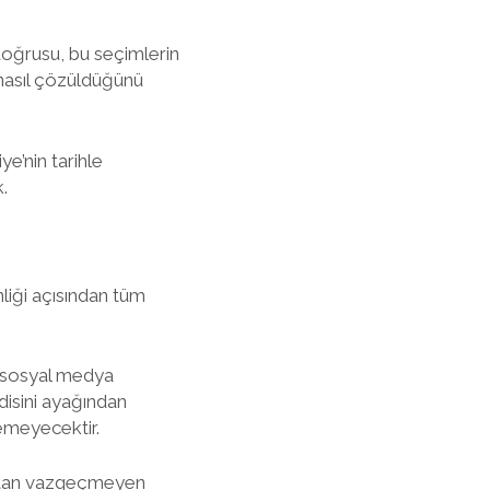
oğrusu, bu seçimlerin
 nasıl çözüldüğünü
e’nin tarihle
.
liği açısından tüm
, sosyal medya
disini ayağından
emeyecektir.
maktan vazgeçmeyen