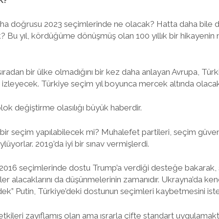
ha doğrusu 2023 seçimlerinde ne olacak? Hatta daha bile d
? Bu yıl, kördüğüme dönüşmüş olan 100 yıllık bir hikayenin
ıradan bir ülke olmadığını bir kez daha anlayan Avrupa, Türkiy
izleyecek. Türkiye seçim yıl boyunca mercek altında olacak
lok değiştirme olasılığı büyük haberdir.
 bir seçim yapılabilecek mi? Muhalefet partileri, seçim güven
ylüyorlar. 2019’da iyi bir sınav vermişlerdi.
n 2016 seçimlerinde dostu Trump’a verdiği desteğe bakarak
ler alacaklarını da düşünmelerinin zamanıdır. Ukrayna’da ken
ek” Putin, Türkiye’deki dostunun seçimleri kaybetmesini ist
etkileri zayıflamış olan ama ısrarla çifte standart uygula