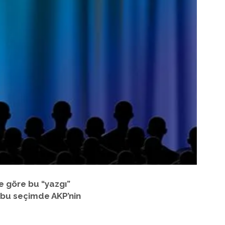
e göre bu “yazgı”
, bu seçimde AKP’nin