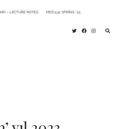
ARI – LECTURE NOTES
MED 532 SPRING ‘25
twitter
facebook
instagram
’ yıl 2023