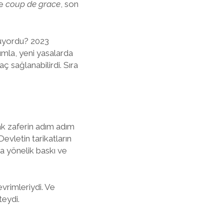
de
coup de grace
, son
ruyordu? 2023
umla, yeni yasalarda
 sağlanabilirdi. Sıra
ak zaferin adım adım
evletin tarikatların
ra yönelik baskı ve
vrimleriydi. Ve
eydi.