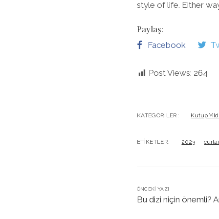
style of life. Either wa
Paylaş:
Facebook
Tw
Post Views:
264
KATEGORILER:
Kutup Yıld
ETIKETLER:
2023
curtai
ÖNCEKI YAZI
Bu dizi niçin önemli? A