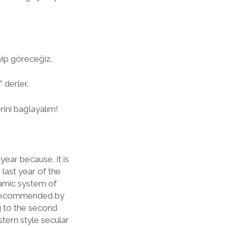
eyip göreceğiz.
 derler.
rini bağlayalım!
year because, it is
 last year of the
lamic system of
as recommended by
g to the second
stern style secular