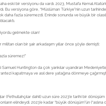
aha eski bir versiyonu da vardı. 2023, Mustafa Kemal Atatürk
ıydı. Bu versiyona göre, “Müslüman Türkiye”nin uzun tarihinde
ok daha fazla süremezdi. Eninde sonunda ve büyük bir olasıl
tılacaktı.
eliyordu gelmekte olan!
r militan olan bir şair arkadaşım yıllar önce şöyle demişti:
fazla süremez!”
mci Samuel Huntington da çok yankılar uyandıran Medeniyetle
arantezi kapatmaya ve asıl dere yatağına dönmeye çağırmışt
ar (Fethullahçılar dahil) uzun süre 2023’e tarihi bir dönüşüm an
ık onların elindeydi. 2023’e kadar “büyük dönüşüm”ün (“aslına 