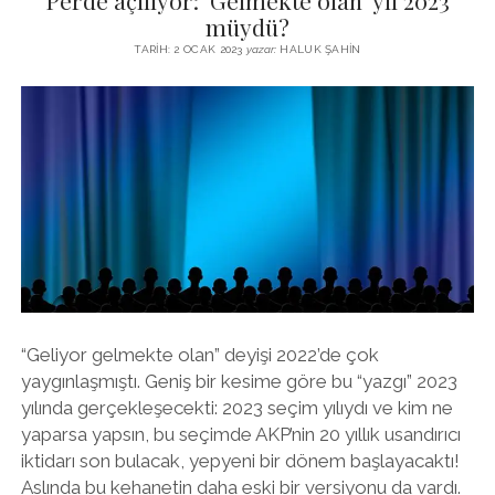
Perde açılıyor: ‘Gelmekte olan’ yıl 2023
NE
müydü?
ANLAMA
TARIH: 2 OCAK 2023
yazar:
HALUK ŞAHIN
GELIYOR?
“Geliyor gelmekte olan” deyişi 2022’de çok
yaygınlaşmıştı. Geniş bir kesime göre bu “yazgı” 2023
yılında gerçekleşecekti: 2023 seçim yılıydı ve kim ne
yaparsa yapsın, bu seçimde AKP’nin 20 yıllık usandırıcı
iktidarı son bulacak, yepyeni bir dönem başlayacaktı!
Aslında bu kehanetin daha eski bir versiyonu da vardı.