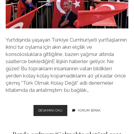
twitter
facebook
instagram
Yurtdışında yaşayan Türkiye Cumhuriyeti yurttaşlarının
ikinci tur oylama için akın akın elçilik ve
konsolosluklara gittiğİine, bazen yağmur altında
saatlerce beklediğinE ilişkin haberler geliyor. Ne
güzel! Bu toprakların insanlarının vatan bildikleri
yerden kolay kolay kopamadıklarını 40 yıl kadar önce
çıkmış “Türk Olmak Kolay Değil” adlı denemeler
kitabımda da anlatmıştım; bu bağlılık…
KARA
DEVAMINI OKU
YORUM BIRAK
SESTEN
AYDINLIĞA:
YURTDIŞINDAKI
OYLAR