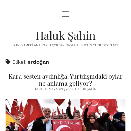
menüyü
KUTUP YILDIZI
aç
THE TURKISH PUZZLE
Haluk Şahin
MENDIREK YAZILARI
DÜN BITMEDI AMA YARIN ÇOKTAN BAŞLADI. BUGÜN GÜNLERDEN NE?
menüyü
HŞ KITAPLARI
aç
Etiket:
erdoğan
ADA
PROGRAMLAR
Kara sesten aydınlığa: Yurtdışındaki oylar
İYI YAŞAM VE MUTLULUK ÜZERINE
BIZ KIMIZ?
ne anlama geliyor?
BABIALI’DE CINAYET
TARIH: 21 MAYIS 2023
yazar:
HALUK ŞAHIN
DERS NOTLARI – LECTURE NOTES
GÜZEL MAVRELLA
MED 532 SPRING ‘25
YAZMADAN EDEMEDIM
HABERLER / NEWS