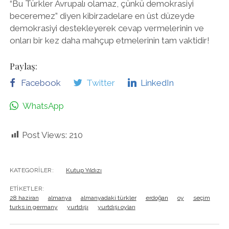
“Bu Türkler Avrupalı olamaz, çünkü demokrasiyi
beceremez” diyen kibirzadelare en üst düzeyde
demokrasiyi destekleyerek cevap vermelerinin ve
onları bir kez daha mahçup etmelerinin tam vaktidir!
Paylaş:
Facebook
Twitter
LinkedIn
WhatsApp
Post Views:
210
KATEGORILER:
Kutup Yıldızı
ETIKETLER:
28 haziran
almanya
almanyadaki türkler
erdoğan
oy
seçim
turks in germany
yurtdışı
yurtdışı oyları