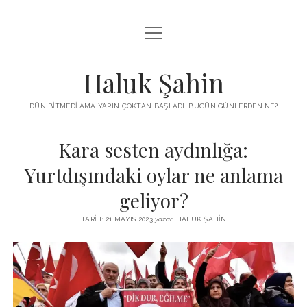
menüyü
KUTUP YILDIZI
aç
THE TURKISH PUZZLE
Haluk Şahin
MENDIREK YAZILARI
DÜN BITMEDI AMA YARIN ÇOKTAN BAŞLADI. BUGÜN GÜNLERDEN NE?
menüyü
HŞ KITAPLARI
aç
Kara sesten aydınlığa:
ADA
PROGRAMLAR
Yurtdışındaki oylar ne anlama
İYI YAŞAM VE MUTLULUK ÜZERINE
BIZ KIMIZ?
geliyor?
BABIALI’DE CINAYET
DERS NOTLARI – LECTURE NOTES
TARIH: 21 MAYIS 2023
yazar:
HALUK ŞAHIN
GÜZEL MAVRELLA
MED 532 SPRING ‘25
YAZMADAN EDEMEDIM
HABERLER / NEWS