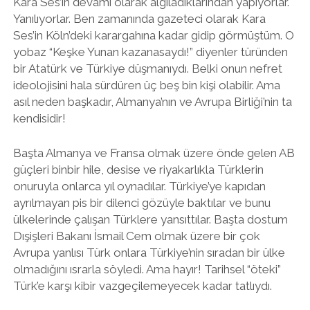
Kara Ses’in devamı olarak algıladıklarından yapıyorlar.
Yanılıyorlar. Ben zamanında gazeteci olarak Kara
Ses’in Köln’deki karargahına kadar gidip görmüştüm. O
yobaz “Keşke Yunan kazanasaydı!” diyenler türünden
bir Atatürk ve Türkiye düşmanıydı. Belki onun nefret
ideolojisini hala sürdüren üç beş bin kişi olabilir. Ama
asıl neden başkadır, Almanya’nın ve Avrupa Birliği’nin ta
kendisidir!
Başta Almanya ve Fransa olmak üzere önde gelen AB
güçleri binbir hile, desise ve riyakarlıkla Türklerin
onuruyla onlarca yıl oynadılar. Türkiye’ye kapıdan
ayrılmayan pis bir dilenci gözüyle baktılar ve bunu
ülkelerinde çalışan Türklere yansıttılar. Başta dostum
Dışişleri Bakanı İsmail Cem olmak üzere bir çok
Avrupa yanlısı Türk onlara Türkiye’nin sıradan bir ülke
olmadığını ısrarla söyledi. Ama hayır! Tarihsel “öteki”
Türk’e karşı kibir vazgeçilemeyecek kadar tatlıydı.