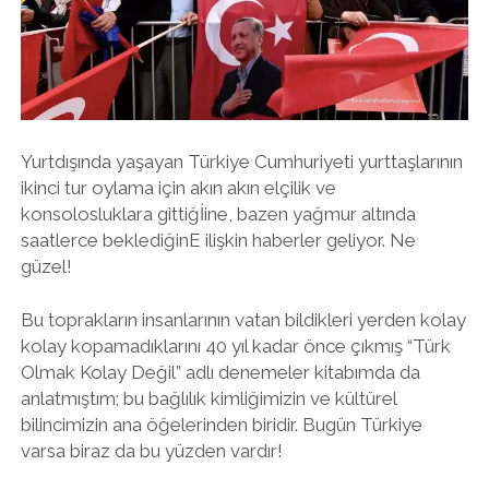
twitter
facebook
instagram
Yurtdışında yaşayan Türkiye Cumhuriyeti yurttaşlarının
ikinci tur oylama için akın akın elçilik ve
konsolosluklara gittiğİine, bazen yağmur altında
saatlerce beklediğinE ilişkin haberler geliyor. Ne
güzel!
Bu toprakların insanlarının vatan bildikleri yerden kolay
kolay kopamadıklarını 40 yıl kadar önce çıkmış “Türk
Olmak Kolay Değil” adlı denemeler kitabımda da
anlatmıştım; bu bağlılık kimliğimizin ve kültürel
bilincimizin ana öğelerinden biridir. Bugün Türkiye
varsa biraz da bu yüzden vardır!