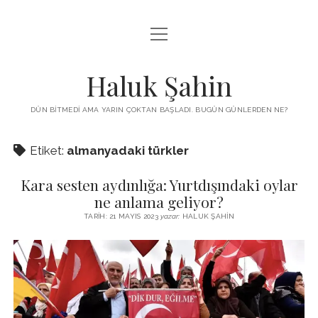
menüyü
KUTUP YILDIZI
aç
THE TURKISH PUZZLE
Haluk Şahin
MENDIREK YAZILARI
DÜN BITMEDI AMA YARIN ÇOKTAN BAŞLADI. BUGÜN GÜNLERDEN NE?
menüyü
HŞ KITAPLARI
aç
Etiket:
almanyadaki türkler
ADA
PROGRAMLAR
Kara sesten aydınlığa: Yurtdışındaki oylar
İYI YAŞAM VE MUTLULUK ÜZERINE
BIZ KIMIZ?
ne anlama geliyor?
BABIALI’DE CINAYET
TARIH: 21 MAYIS 2023
yazar:
HALUK ŞAHIN
DERS NOTLARI – LECTURE NOTES
GÜZEL MAVRELLA
MED 532 SPRING ‘25
YAZMADAN EDEMEDIM
HABERLER / NEWS