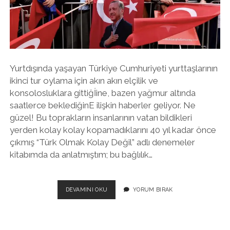
twitter
facebook
instagram
Yurtdışında yaşayan Türkiye Cumhuriyeti yurttaşlarının
ikinci tur oylama için akın akın elçilik ve
konsolosluklara gittiğİine, bazen yağmur altında
saatlerce beklediğinE ilişkin haberler geliyor. Ne
güzel! Bu toprakların insanlarının vatan bildikleri
yerden kolay kolay kopamadıklarını 40 yıl kadar önce
çıkmış “Türk Olmak Kolay Değil” adlı denemeler
kitabımda da anlatmıştım; bu bağlılık…
KARA
DEVAMINI OKU
YORUM BIRAK
SESTEN
AYDINLIĞA:
YURTDIŞINDAKI
OYLAR