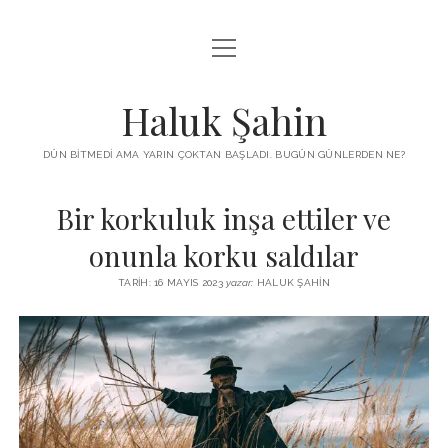
menüyü
KUTUP YILDIZI
aç
THE TURKISH PUZZLE
Haluk Şahin
MENDIREK YAZILARI
DÜN BITMEDI AMA YARIN ÇOKTAN BAŞLADI. BUGÜN GÜNLERDEN NE?
menüyü
HŞ KITAPLARI
aç
Bir korkuluk inşa ettiler ve
ADA
PROGRAMLAR
onunla korku saldılar
İYI YAŞAM VE MUTLULUK ÜZERINE
BIZ KIMIZ?
TARIH: 16 MAYIS 2023
yazar:
HALUK ŞAHIN
BABIALI’DE CINAYET
DERS NOTLARI – LECTURE NOTES
GÜZEL MAVRELLA
MED 532 SPRING ‘25
YAZMADAN EDEMEDIM
HABERLER / NEWS