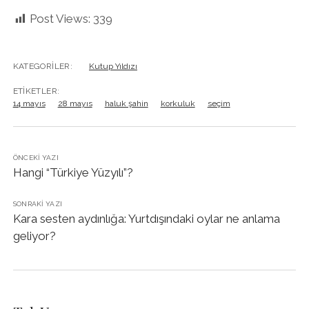
Post Views:
339
KATEGORILER:
Kutup Yıldızı
ETIKETLER:
14 mayıs
28 mayıs
haluk şahin
korkuluk
seçim
ÖNCEKI YAZI
Hangi “Türkiye Yüzyılı”?
SONRAKI YAZI
Kara sesten aydınlığa: Yurtdışındaki oylar ne anlama
geliyor?