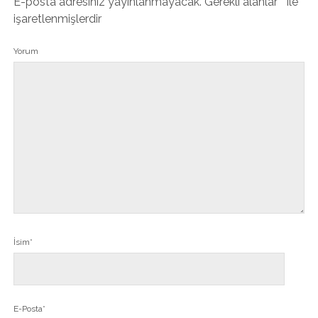
E-posta adresiniz yayınlanmayacak.
Gerekli alanlar
*
ile
işaretlenmişlerdir
Yorum
İsim*
E-Posta*