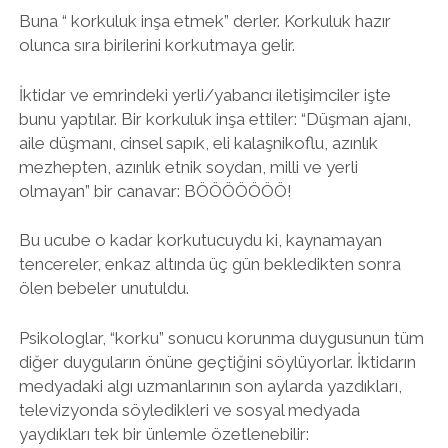
Buna “ korkuluk inşa etmek” derler. Korkuluk hazır
olunca sıra birilerini korkutmaya gelir.
İktidar ve emrindeki yerli/yabancı iletişimciler işte
bunu yaptılar. Bir korkuluk inşa ettiler: “Düşman ajanı,
aile düşmanı, cinsel sapık, eli kalaşnikoflu, azınlık
mezhepten, azınlık etnik soydan, milli ve yerli
olmayan” bir canavar: BÖÖÖÖÖÖÖ!
Bu ucube o kadar korkutucuydu ki, kaynamayan
tencereler, enkaz altında üç gün bekledikten sonra
ölen bebeler unutuldu.
Psikologlar, “korku” sonucu korunma duygusunun tüm
diğer duyguların önüne geçtiğini söylüyorlar. İktidarın
medyadaki algı uzmanlarının son aylarda yazdıkları,
televizyonda söyledikleri ve sosyal medyada
yaydıkları tek bir ünlemle özetlenebilir: