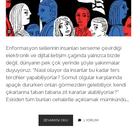
twitter
facebook
instagram
Enformasyon sellerinin insanları serseme çevirdiği
elektronik ve dijital iletişim çağında yalnızca bizde
değil, dünyanın pek çok yerinde şöyle yakınmalar
duyuyoruz. “Nasıl oluyor da insanlar bu kadar ters
tercihler yapabiliyorlar? Somut olgular karşılarında
apaçık dururken onları görmezden gelebiliyor, kendi
çıkarlarına taban tabana zıt kararlar alabiliyorlar?”
Eskiden tüm bunları cehaletle açıklamak mümkündü.…
SOSYAL
DEVAMINI OKU
1 YORUM
PSIKOLOJININ
BELIRLEDIĞI