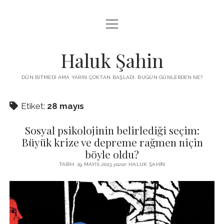
menüyü
KUTUP YILDIZI
aç
THE TURKISH PUZZLE
Haluk Şahin
MENDIREK YAZILARI
DÜN BITMEDI AMA YARIN ÇOKTAN BAŞLADI. BUGÜN GÜNLERDEN NE?
menüyü
HŞ KITAPLARI
aç
Etiket:
28 mayıs
ADA
PROGRAMLAR
Sosyal psikolojinin belirlediği seçim:
İYI YAŞAM VE MUTLULUK ÜZERINE
BIZ KIMIZ?
Büyük krize ve depreme rağmen niçin
BABIALI’DE CINAYET
böyle oldu?
DERS NOTLARI – LECTURE NOTES
GÜZEL MAVRELLA
TARIH: 29 MAYIS 2023
yazar:
HALUK ŞAHIN
MED 532 SPRING ‘25
YAZMADAN EDEMEDIM
HABERLER / NEWS