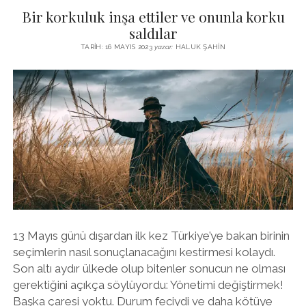
SEÇIM:
Bir korkuluk inşa ettiler ve onunla korku
BÜYÜK
KRIZE
saldılar
VE
TARIH: 16 MAYIS 2023
yazar:
HALUK ŞAHIN
DEPREME
RAĞMEN
NIÇIN
BÖYLE
OLDU?
13 Mayıs günü dışardan ilk kez Türkiye’ye bakan birinin
seçimlerin nasıl sonuçlanacağını kestirmesi kolaydı.
Son altı aydır ülkede olup bitenler sonucun ne olması
gerektiğini açıkça söylüyordu: Yönetimi değiştirmek!
Başka çaresi yoktu. Durum feciydi ve daha kötüye