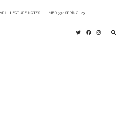
ARI – LECTURE NOTES
MED 532 SPRING ‘25
twitter
facebook
instagram