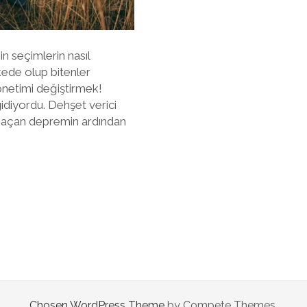
in seçimlerin nasıl
kede olup bitenler
önetimi değiştirmek!
idiyordu. Dehşet verici
l açan depremin ardından
Chosen WordPress Theme
by Compete Themes.