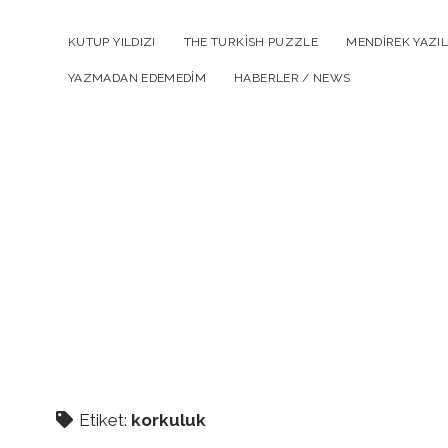
KUTUP YILDIZI
THE TURKISH PUZZLE
MENDIREK YAZIL
YAZMADAN EDEMEDIM
HABERLER / NEWS
Etiket:
korkuluk