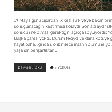
13 Mayıs günü dışardan ilk kez Türkiye’ye bakan birin
sonuçlanacağını kestirmesi kolaydı. Son altı aydır ül
sonucun ne olması gerektiğini açıkça söylüyordu: Y
Başka çaresi yoktu. Durum feciydi ve daha kötüye g
hayat pahalılığından, onbinlerce insanın ölümüne yo
yaşanan perişanlıktan,…
BIR
DEVAMINI OKU
1 YORUM
KORKULUK
INŞA
ETTILER
VE
ONUNLA
KORKU
SALDILAR