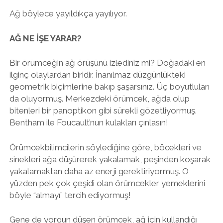
Ağ böylece yayıldıkça yayılıyor.
AĞ NE İŞE YARAR?
Bir örümceğin ağ örüşünü izlediniz mi? Doğadaki en
ilginç olaylardan biridir. İnanılmaz düzgünlükteki
geometrik biçimlerine bakıp şaşarsınız. Üç boyutluları
da oluyormuş. Merkezdeki örümcek, ağda olup
bitenleri bir panoptikon gibi sürekli gözetliyormuş.
Bentham ile Foucault’nun kulakları çınlasın!
Örümcekbilimcilerin söylediğine göre, böcekleri ve
sinekleri ağa düşürerek yakalamak, peşinden koşarak
yakalamaktan daha az enerji gerektiriyormuş. O
yüzden pek çok çeşidi olan örümcekler yemeklerini
böyle “almayı” tercih ediyormuş!
Gene de yorgun düşen örümcek, ağ için kullandığı