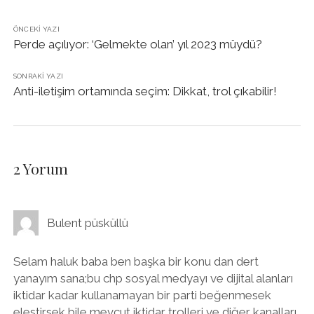
ÖNCEKI YAZI
Perde açılıyor: ‘Gelmekte olan’ yıl 2023 müydü?
SONRAKI YAZI
Anti-iletişim ortamında seçim: Dikkat, trol çıkabilir!
2 Yorum
Bulent püsküllü
Selam haluk baba ben başka bir konu dan dert
yanayım sana;bu chp sosyal medyayı ve dijital alanları
iktidar kadar kullanamayan bir parti beğenmesek
elestirsek bile mevcut iktidar trolleri ve diğer kanalları