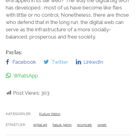
entrapped in its silk web? The way the digital big tech
has developed , most of us have become like flies
with little or no control. Nonetheless, there are those
who defend that in the long run, the digital web can
serve as the infrastructure of a more socially-
balanced, prosperous and free society.
Paylaş:
Facebook
Twitter
LinkedIn
WhatsApp
Post Views:
303
KATEGORILER:
Kutup Yıldızı
ETIKETLER:
dijital ağ
haluk şahin
örümcek
sinek