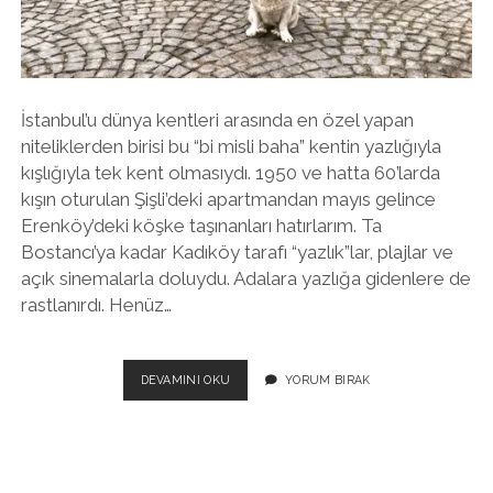
twitter
facebook
instagram
İstanbul’u dünya kentleri arasında en özel yapan
niteliklerden birisi bu “bi misli baha” kentin yazlığıyla
kışlığıyla tek kent olmasıydı. 1950 ve hatta 60’larda
kışın oturulan Şişli’deki apartmandan mayıs gelince
Erenköy’deki köşke taşınanları hatırlarım. Ta
Bostancı’ya kadar Kadıköy tarafı “yazlık”lar, plajlar ve
açık sinemalarla doluydu. Adalara yazlığa gidenlere de
rastlanırdı. Henüz…
BU
DEVAMINI OKU
YORUM BIRAK
KIŞ
ADA
CEZALI