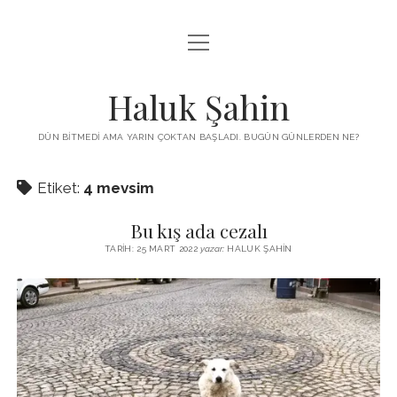
menüyü
KUTUP YILDIZI
aç
THE TURKISH PUZZLE
Haluk Şahin
MENDIREK YAZILARI
DÜN BITMEDI AMA YARIN ÇOKTAN BAŞLADI. BUGÜN GÜNLERDEN NE?
menüyü
HŞ KITAPLARI
aç
Etiket:
4 mevsim
ADA
PROGRAMLAR
Bu kış ada cezalı
İYI YAŞAM VE MUTLULUK ÜZERINE
BIZ KIMIZ?
TARIH: 25 MART 2022
yazar:
HALUK ŞAHIN
BABIALI’DE CINAYET
DERS NOTLARI – LECTURE NOTES
GÜZEL MAVRELLA
MED 532 SPRING ‘25
YAZMADAN EDEMEDIM
HABERLER / NEWS