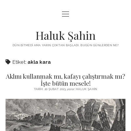
menüyü
KUTUP YILDIZI
aç
THE TURKISH PUZZLE
Haluk Şahin
MENDIREK YAZILARI
DÜN BITMEDI AMA YARIN ÇOKTAN BAŞLADI. BUGÜN GÜNLERDEN NE?
menüyü
HŞ KITAPLARI
aç
Etiket:
akla kara
ADA
PROGRAMLAR
Aklını kullanmak mı, kafayı çalıştırmak mı?
İYI YAŞAM VE MUTLULUK ÜZERINE
BIZ KIMIZ?
İşte bütün mesele!
BABIALI’DE CINAYET
TARIH: 20 ŞUBAT 2023
yazar:
HALUK ŞAHIN
DERS NOTLARI – LECTURE NOTES
GÜZEL MAVRELLA
MED 532 SPRING ‘25
YAZMADAN EDEMEDIM
HABERLER / NEWS