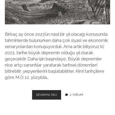
twitter
facebook
instagram
Birkaç ay önce 2023’ün nasıl bir yıl olacağı konusunda
tahminlerde bulunurken daha çok siyasi ve ekonomik
senaryolardan konuşuyorduk. Ama artık biliyoruz ki;
2023, tarihe büyük depremin olduğu yıl olarak
geçecektir. Daha işin başındayız. Büyük depremler
nice artçı sarsıntılar yaratarak tarihsel dönemleri
bitirebilir, yepyenilerini başlatabilirler. Kimi tarihçilere
göre M.Ö 12. yüzyılda…
AKLINI
DEVAMINI OKU
2 YORUM
KULLANMAK
MI,
KAFAYI
ÇALIŞTIRMAK