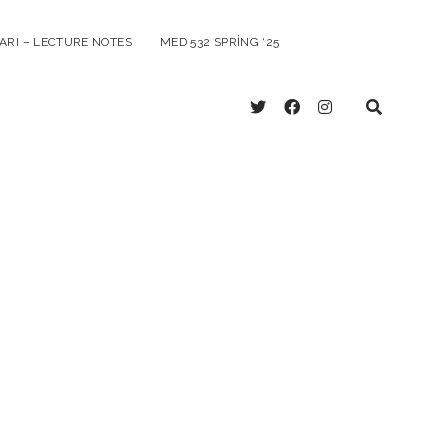
ARI – LECTURE NOTES
MED 532 SPRING ‘25
twitter
facebook
instagram