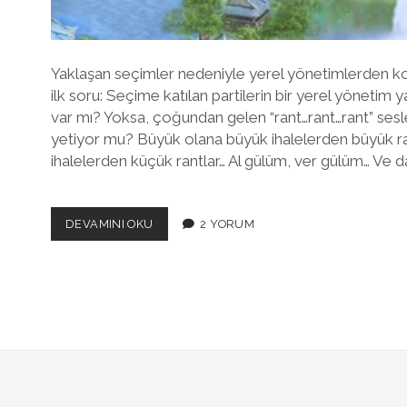
Yaklaşan seçimler nedeniyle yerel yönetimlerden k
ilk soru: Seçime katılan partilerin bir yerel yönetim y
var mı? Yoksa, çoğundan gelen “rant…rant…rant” sesl
yetiyor mu? Büyük olana büyük ihalelerden büyük ra
ihalelerden küçük rantlar… Al gülüm, ver gülüm… Ve 
PARTILERIN
DEVAMINI OKU
2 YORUM
YEREL
YÖNETIM
FELSEFESI
VAR
MI?
CHP’NIN
VARDI..