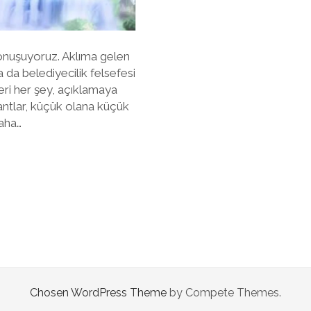
onuşuyoruz. Aklıma gelen
a da belediyecilik felsefesi
eri her şey, açıklamaya
ntlar, küçük olana küçük
daha…
Chosen WordPress Theme
by Compete Themes.