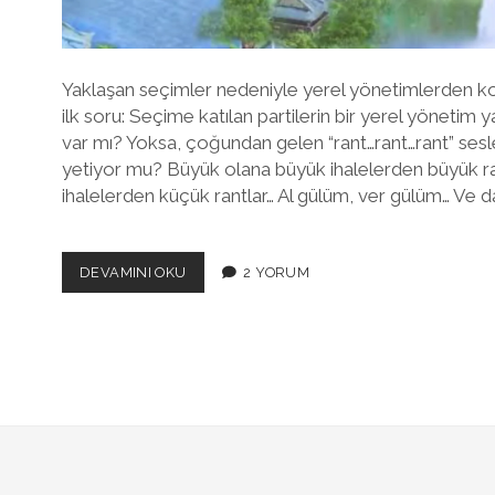
Yaklaşan seçimler nedeniyle yerel yönetimlerden k
ilk soru: Seçime katılan partilerin bir yerel yönetim y
var mı? Yoksa, çoğundan gelen “rant…rant…rant” sesl
yetiyor mu? Büyük olana büyük ihalelerden büyük ra
ihalelerden küçük rantlar… Al gülüm, ver gülüm… Ve 
PARTILERIN
DEVAMINI OKU
2 YORUM
YEREL
YÖNETIM
FELSEFESI
VAR
MI?
CHP’NIN
VARDI..