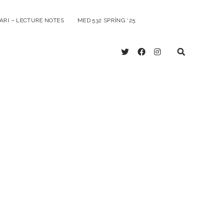
ARI – LECTURE NOTES
MED 532 SPRING ‘25
twitter
facebook
instagram