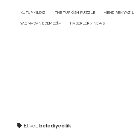
KUTUP YILDIZI
THE TURKISH PUZZLE
MENDIREK YAZIL
YAZMADAN EDEMEDIM
HABERLER / NEWS
Etiket:
belediyecilik