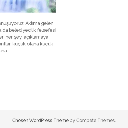
onuşuyoruz. Aklıma gelen
a da belediyecilik felsefesi
eri her şey, açıklamaya
ntlar, küçük olana küçük
daha…
Chosen WordPress Theme
by Compete Themes.