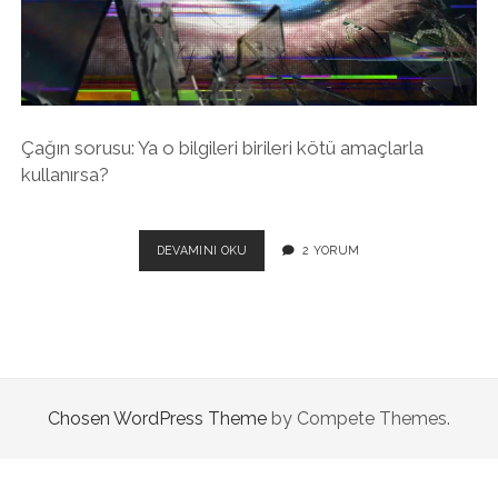
twitter
facebook
instagram
Çağın sorusu: Ya o bilgileri birileri kötü amaçlarla
kullanırsa?
SIZI
DEVAMINI OKU
2 YORUM
BIR
YERLERDEN
TANIYORLAR.
HEM
DE
ÇOK
IYI
Chosen WordPress Theme
by Compete Themes.
TANIYORLAR!