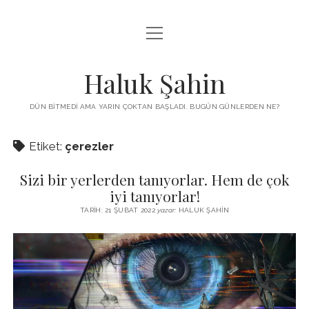
menüyü
KUTUP YILDIZI
aç
THE TURKISH PUZZLE
Haluk Şahin
MENDIREK YAZILARI
DÜN BITMEDI AMA YARIN ÇOKTAN BAŞLADI. BUGÜN GÜNLERDEN NE?
menüyü
HŞ KITAPLARI
aç
Etiket:
çerezler
ADA
PROGRAMLAR
Sizi bir yerlerden tanıyorlar. Hem de çok
İYI YAŞAM VE MUTLULUK ÜZERINE
BIZ KIMIZ?
iyi tanıyorlar!
BABIALI’DE CINAYET
TARIH: 21 ŞUBAT 2022
yazar:
HALUK ŞAHIN
DERS NOTLARI – LECTURE NOTES
GÜZEL MAVRELLA
MED 532 SPRING ‘25
YAZMADAN EDEMEDIM
HABERLER / NEWS