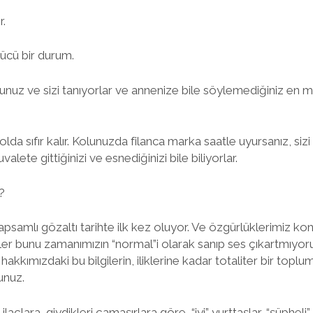
r.
ücü bir durum.
nuz ve sizi tanıyorlar ve annenize bile söylemediğiniz en m
olda sıfır kalır. Kolunuzda filanca marka saatle uyursanız, si
valete gittiğinizi ve esnediğinizi bile biliyorlar.
?
apsamlı gözaltı tarihte ilk kez oluyor. Ve özgürlüklerimiz 
er bunu zamanımızın “normal”i olarak sanıp ses çıkartmıyor
kkımızdaki bu bilgilerin, iliklerine kadar totaliter bir toplum
unuz.
 ilaçlara, giydikleri çamaşırlara göre, “iyi” yurttaşlar, “şüpheli”