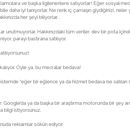
klamcılara ve başka ilgilenenlere satıyorlar! Eğer sosyal medya
bile daha iyi tanıyorlar. Ne renk iç çamaşırı giydiğinizi, neler yi
akkınızda her şeyi biliyorlar. .
nlar unutmuyorlar. Hakkınızdaki tüm veriler, dev bir pota içi
yor, parayı bastırana satılıyor.
 satılıyorsunuz!
kalıyor. Öyle ya, bu mecralar bedava!
 sistemde “eğer bir eğlence ya da hizmet bedava ise satılan s
r: Google’da ya da başka bir araştırma motorunda bir şey a
bilgi istiyorsunuz.
nuda reklamlar sökün ediyor.