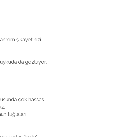
ahrem şikayetinizi
zi uykuda da gözlüyor,
konusunda çok hassas
uz.
un tuğlaları
 yurttaşlar, “kötü”