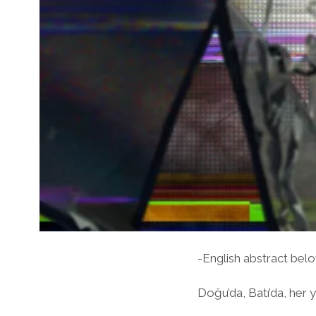
-English abstract bel
Doğu’da, Batı’da, her ye