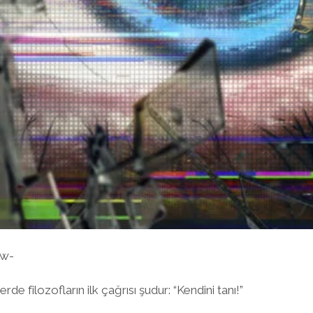
ow-
rde filozofların ilk çağrısı şudur: “Kendini tanı!”