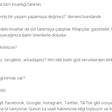
 tüm insanlığı tanırsın.
memiş bir yaşam yaşamaya değmez!” demesi bundandır.
eki insanlar da sizi tanımaya çalışırlar. Kitapçılar, gazeteler,
nıyacağınıza ilişkin önerilerle doludur.
fikrinizce?
, sevgiliniz, arkadaşınız? Kim bilir belki gizli servislerden biril
lgi kimde var?
ARI
ğil; Facebook, Google, Instagram, Twitter, TikTok gibi sosyal
 iyi tanıyorlar. Günün 24 saati hakkınızda bilgi topluyor ve b