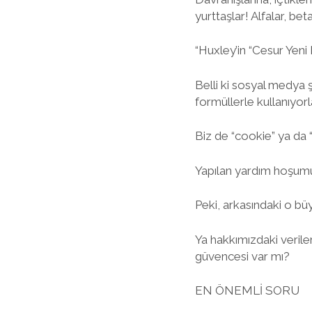
yurttaşlar! Alfalar, be
“Huxley’in “Cesur Yeni
Belli ki sosyal medya şir
formüllerle kullanıyorla
Biz de “cookie” ya da “
Yapılan yardım hoşumu
Peki, arkasındaki o bü
Ya hakkımızdaki veriler
güvencesi var mı?
EN ÖNEMLİ SORU