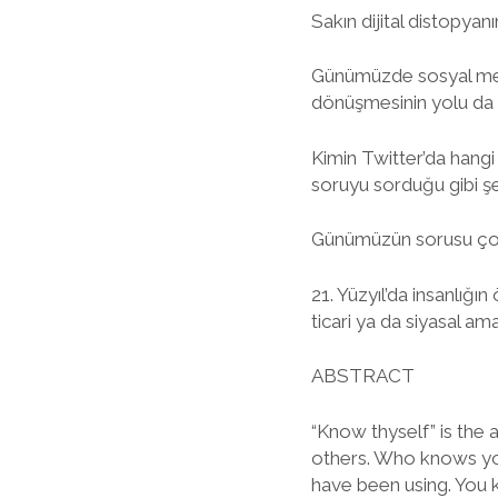
Sakın dijital distopyan
Günümüzde sosyal medy
dönüşmesinin yolu da 
Kimin Twitter’da hangi 
soruyu sorduğu gibi şe
Günümüzün sorusu ço
21. Yüzyıl’da insanlığı
ticari ya da siyasal am
ABSTRACT
“Know thyself” is the 
others. Who knows you
have been using. You 