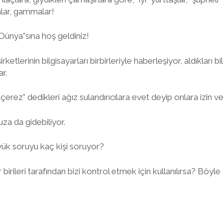
talar, gammalar!
 Dünya”sına hoş geldiniz!
ketlerinin bilgisayarları birbirleriyle haberleşiyor, aldıkları bilg
r.
çerez” dedikleri ağız sulandırıcılara evet deyip onlara izin ve
za da gidebiliyor.
yük soruyu kaç kişi soruyor?
 birileri tarafından bizi kontrol etmek için kullanılırsa? Böy