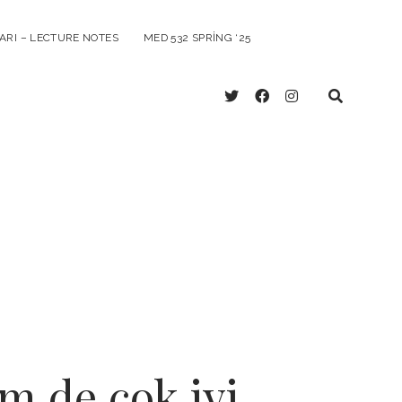
ARI – LECTURE NOTES
MED 532 SPRING ‘25
twitter
facebook
instagram
em de çok iyi