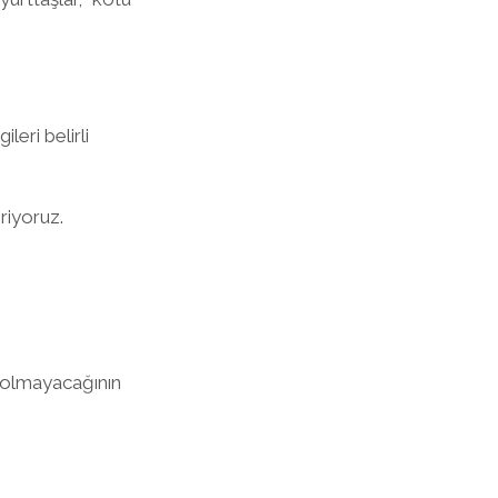
ileri belirli
riyoruz.
le olmayacağının