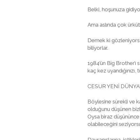
Belki, hoşunuza gidiyo
Ama aslında çok ürküt
Demek ki gözleniyorsu
biliyorlar.
1984’ün Big Brother’ı s
kaç kez uyandığınızı, tu
CESUR YENİ DÜNYA
Böylesine sürekli ve k
olduğunu düşünen bizl
Oysa biraz düşününce ha
olabileceğini seziyors
Davranışlarına, içtikleri