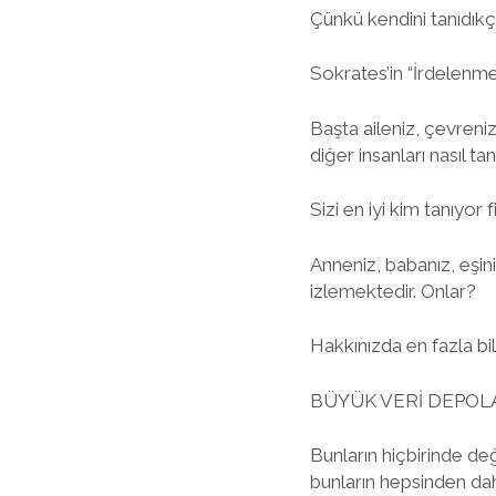
Çünkü kendini tanıdıkça
Sokrates’in “İrdelen
Başta aileniz, çevrenizd
diğer insanları nasıl ta
Sizi en iyi kim tanıyor 
Anneniz, babanız, eşiniz
izlemektedir. Onlar?
Hakkınızda en fazla bi
BÜYÜK VERİ DEPOL
Bunların hiçbirinde de
bunların hepsinden daha