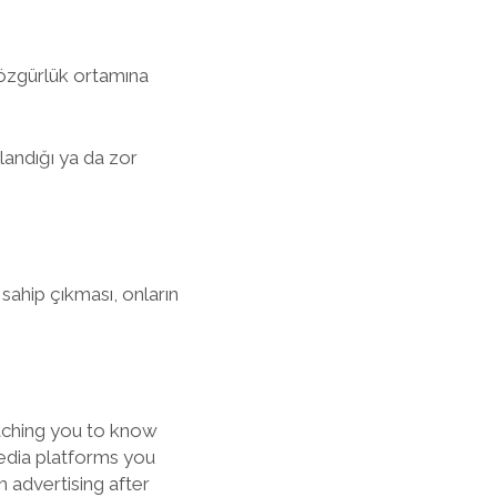
özgürlük ortamına
llandığı ya da zor
 sahip çıkması, onların
teaching you to know
edia platforms you
 advertising after