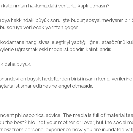
ın kaldırımları hakkımızdaki verilerle kaplı olmasın?
a hakkındaki büyük soru işte budur; sosyal medyanın bir 
bu soruya verilecek yanıttan geçer.
kodamana hangi siyasi eleştiriyi yaptığı, iğneli atasözünü ku
ylerle uğraşmak eski moda istibdadın kalıntılarıdır.
k daha büyük.
n önündeki en büyük hedeflerden birisi insanın kendi verilerine
açlarla istismar edilmesine engel olmasıdır.
ancient philosophical advice. The media is full of material 
 the best? No, not your mother or lover, but the social m
know from personel experience how you are inundated with