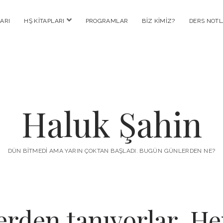
menüyü
ARI
HŞ KITAPLARI
PROGRAMLAR
BIZ KIMIZ?
DERS NOTL
aç
Haluk Şahin
DÜN BITMEDI AMA YARIN ÇOKTAN BAŞLADI. BUGÜN GÜNLERDEN NE?
lerden tanıyorlar. H