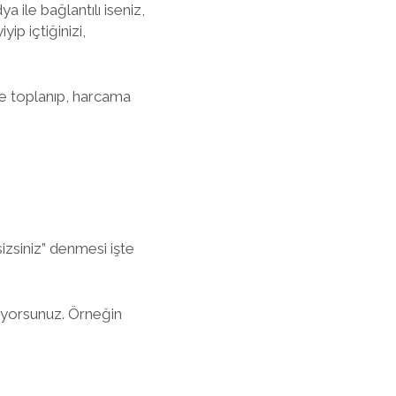
 ile bağlantılı iseniz,
yip içtiğinizi,
nde toplanıp, harcama
izsiniz” denmesi işte
rıyorsunuz. Örneğin