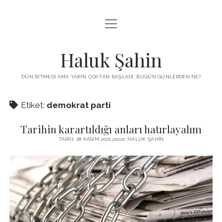
menüyü
KUTUP YILDIZI
aç
THE TURKISH PUZZLE
Haluk Şahin
MENDIREK YAZILARI
DÜN BITMEDI AMA YARIN ÇOKTAN BAŞLADI. BUGÜN GÜNLERDEN NE?
menüyü
HŞ KITAPLARI
aç
Etiket:
demokrat parti
ADA
PROGRAMLAR
Tarihin karartıldığı anları hatırlayalım
İYI YAŞAM VE MUTLULUK ÜZERINE
BIZ KIMIZ?
TARIH: 28 KASIM 2021
yazar:
HALUK ŞAHIN
BABIALI’DE CINAYET
DERS NOTLARI – LECTURE NOTES
GÜZEL MAVRELLA
MED 532 SPRING ‘25
YAZMADAN EDEMEDIM
HABERLER / NEWS