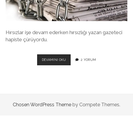
twitter
facebook
instagram
Hırsızlar işe devam ederken hırsızlığı yazan gazeteci
hapiste çürüyordu.
TARIHIN
DEVAMINI OKU
2 YORUM
KARARTILDIĞI
ANLARI
HATIRLAYALIM
Chosen WordPress Theme
by Compete Themes.