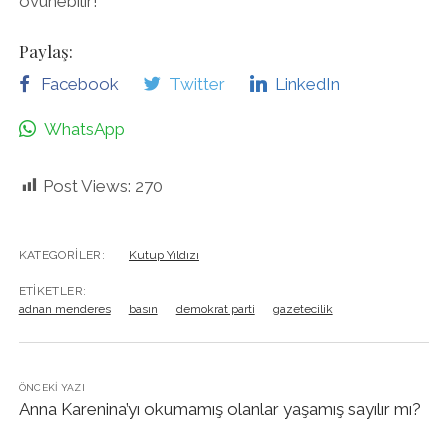
övünebilir!
Paylaş:
Facebook
Twitter
LinkedIn
WhatsApp
Post Views:
270
KATEGORILER:
Kutup Yıldızı
ETIKETLER:
adnan menderes
basın
demokrat parti
gazetecilik
ÖNCEKI YAZI
Anna Karenina’yı okumamış olanlar yaşamış sayılır mı?