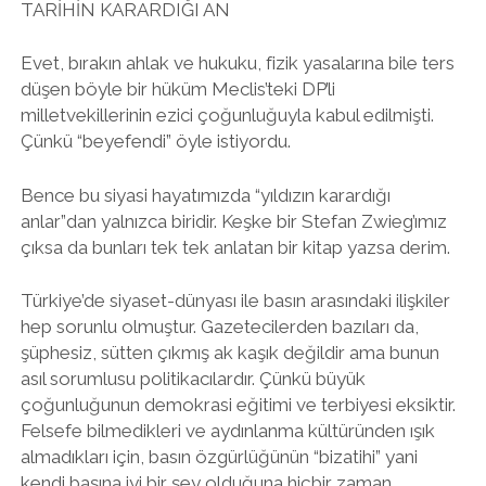
TARİHİN KARARDIĞI AN
Evet, bırakın ahlak ve hukuku, fizik yasalarına bile ters
düşen böyle bir hüküm Meclis’teki DP’li
milletvekillerinin ezici çoğunluğuyla kabul edilmişti.
Çünkü “beyefendi” öyle istiyordu.
Bence bu siyasi hayatımızda “yıldızın karardığı
anlar”dan yalnızca biridir. Keşke bir Stefan Zwieg’ımız
çıksa da bunları tek tek anlatan bir kitap yazsa derim.
Türkiye’de siyaset-dünyası ile basın arasındaki ilişkiler
hep sorunlu olmuştur. Gazetecilerden bazıları da,
şüphesiz, sütten çıkmış ak kaşık değildir ama bunun
asıl sorumlusu politikacılardır. Çünkü büyük
çoğunluğunun demokrasi eğitimi ve terbiyesi eksiktir.
Felsefe bilmedikleri ve aydınlanma kültüründen ışık
almadıkları için, basın özgürlüğünün “bizatihi” yani
kendi başına iyi bir şey olduğuna hiçbir zaman