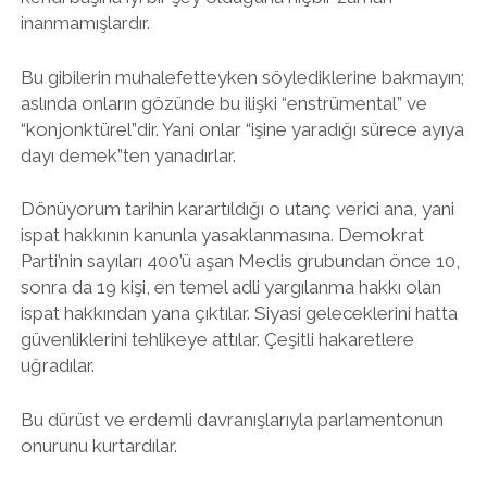
inanmamışlardır.
Bu gibilerin muhalefetteyken söylediklerine bakmayın;
aslında onların gözünde bu ilişki “enstrümental” ve
“konjonktürel”dir. Yani onlar “işine yaradığı sürece ayıya
dayı demek”ten yanadırlar.
Dönüyorum tarihin karartıldığı o utanç verici ana, yani
ispat hakkının kanunla yasaklanmasına. Demokrat
Parti’nin sayıları 400’ü aşan Meclis grubundan önce 10,
sonra da 19 kişi, en temel adli yargılanma hakkı olan
ispat hakkından yana çıktılar. Siyasi geleceklerini hatta
güvenliklerini tehlikeye attılar. Çeşitli hakaretlere
uğradılar.
Bu dürüst ve erdemli davranışlarıyla parlamentonun
onurunu kurtardılar.