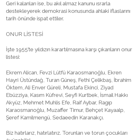
Geri kalanları ise, bu akıl almaz kanunu ısrarla
destekleyerek demokrasi konusunda ahlaki iflaslarını
tarih önünde ispat ettiler.
ONUR LİSTESİ
İşte 1955’te yıldızın karartılmasına karşı çıkanların onur
listesi:
Ekrem Alican, Fevzi Lütfü Karaosmanoğlu, Ekren
Hayri Üstündağ, Turan Güneş, Fethi Çelikbaş, İbrahim
Öktem, Ali Enver Güreli, Mustafa Ekinci, Ziyad
Ebüzziya, Kasım Küfrevi, Seyfi Kurtbek, İsmail Hakkı
Akyüz, Mehmet Muhlis Efe, Raif Aybar, Ragıp
Karaosmanoğlu, Muzaffer Timur, Behçet Kayaalp,
Şeref Kamilmengü, Sedaeedin Karanakçı.
Biz hatırlarız, hatırlatırız. Torunları ve torun çocukları