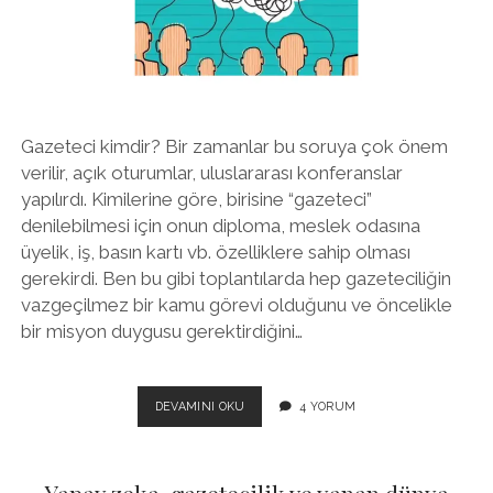
twitter
facebook
instagram
Gazeteci kimdir? Bir zamanlar bu soruya çok önem
verilir, açık oturumlar, uluslararası konferanslar
yapılırdı. Kimilerine göre, birisine “gazeteci”
denilebilmesi için onun diploma, meslek odasına
üyelik, iş, basın kartı vb. özelliklere sahip olması
gerekirdi. Ben bu gibi toplantılarda hep gazeteciliğin
vazgeçilmez bir kamu görevi olduğunu ve öncelikle
bir misyon duygusu gerektirdiğini…
EYY
DEVAMINI OKU
4 YORUM
ILETIŞIMCILER,
NEREDESINIZ?
HEPINIZ
TEKNISYEN