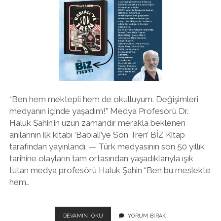
MI?
“Ben hem mektepli hem de okulluyum. Değişimleri
medyanın içinde yaşadım!” Medya Profesörü Dr.
Haluk Şahin’in uzun zamandır merakla beklenen
anılarının ilk kitabı ‘Babıali’ye Son Tren’ BİZ Kitap
tarafından yayınlandı. — Türk medyasının son 50 yıllık
tarihine olayların tam ortasından yaşadıklarıyla ışık
tutan medya profesörü Haluk Şahin “Ben bu meslekte
hem…
BABIALİ’YE
DEVAMINI OKU
YORUM BIRAK