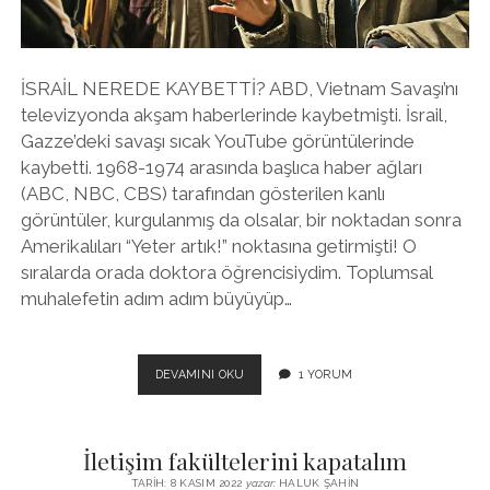
İSRAİL NEREDE KAYBETTİ? ABD, Vietnam Savaşı’nı
televizyonda akşam haberlerinde kaybetmişti. İsrail,
Gazze’deki savaşı sıcak YouTube görüntülerinde
kaybetti. 1968-1974 arasında başlıca haber ağları
(ABC, NBC, CBS) tarafından gösterilen kanlı
görüntüler, kurgulanmış da olsalar, bir noktadan sonra
Amerikalıları “Yeter artık!” noktasına getirmişti! O
sıralarda orada doktora öğrencisiydim. Toplumsal
muhalefetin adım adım büyüyüp…
GAZZE
DEVAMINI OKU
1 YORUM
GERÇEKLERI
VE
GERÇEK
İletişim fakültelerini kapatalım
GAZETECILER
TARIH: 8 KASIM 2022
yazar:
HALUK ŞAHIN