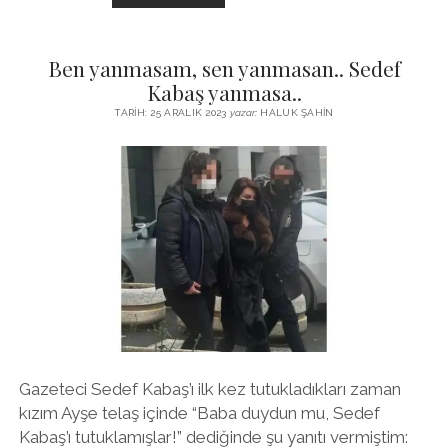
SON
TREN
Ben yanmasam, sen yanmasan.. Sedef
Kabaş yanmasa..
TARIH: 25 ARALIK 2023
yazar:
HALUK ŞAHIN
Gazeteci Sedef Kabaş’ı ilk kez tutukladıkları zaman
kızım Ayşe telaş içinde “Baba duydun mu, Sedef
Kabaş’ı tutuklamışlar!” dediğinde şu yanıtı vermiştim: