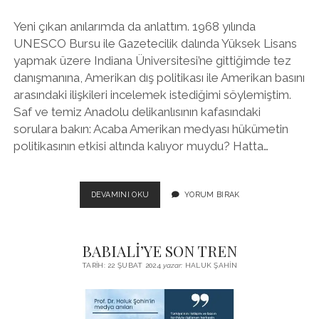
Yeni çıkan anılarımda da anlattım. 1968 yılında
UNESCO Bursu ile Gazetecilik dalında Yüksek Lisans
yapmak üzere Indiana Üniversitesi’ne gittiğimde tez
danışmanına, Amerikan dış politikası ile Amerikan basını
arasındaki ilişkileri incelemek istediğimi söylemiştim.
Saf ve temiz Anadolu delikanlısının kafasındaki
sorulara bakın: Acaba Amerikan medyası hükümetin
politikasının etkisi altında kalıyor muydu? Hatta…
DURUN
DEVAMINI OKU
YORUM BIRAK
BAKALIM..
DURUN
BIR
BABIALİ’YE SON TREN
DAKIKA..
AYŞE
TARIH: 22 ŞUBAT 2024
yazar:
HALUK ŞAHIN
BÖHÜRLER’IN
ELEŞTIRI
HAKKI
VAR