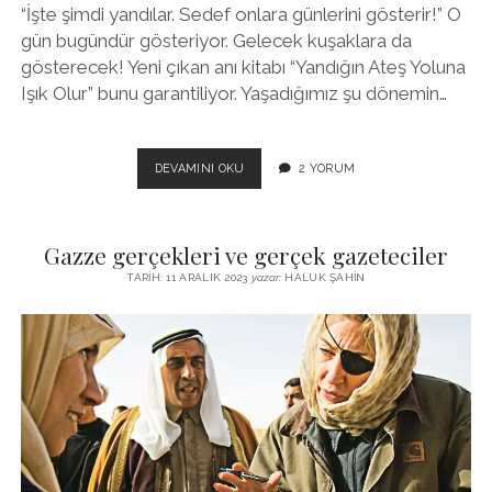
“İşte şimdi yandılar. Sedef onlara günlerini gösterir!” O
gün bugündür gösteriyor. Gelecek kuşaklara da
gösterecek! Yeni çıkan anı kitabı “Yandığın Ateş Yoluna
Işık Olur” bunu garantiliyor. Yaşadığımız şu dönemin…
BEN
DEVAMINI OKU
2 YORUM
YANMASAM,
SEN
YANMASAN..
Gazze gerçekleri ve gerçek gazeteciler
SEDEF
KABAŞ
TARIH: 11 ARALIK 2023
yazar:
HALUK ŞAHIN
YANMASA..