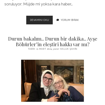
soruluyor: Müjde mi yoksa kara haber…
YAPAY
DEVAMINI OKU
YORUM BIRAK
ZEKA,
GAZETECILIK
VE
Durun bakalım.. Durun bir dakika.. Ayşe
YANAN
DÜNYA
Böhürler’in eleştiri hakkı var mı?
TARIH: 11 MART 2024
yazar:
HALUK ŞAHIN