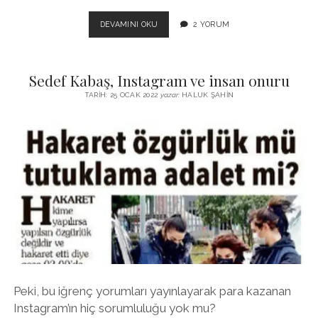
İLETIŞIM
DEVAMINI OKU
2 YORUM
FAKÜLTELERINI
KAPATALIM
Sedef Kabaş, Instagram ve insan onuru
TARIH: 25 OCAK 2022
yazar:
HALUK ŞAHIN
Peki, bu iğrenç yorumları yayınlayarak para kazanan
Instagram’ın hiç sorumluluğu yok mu?