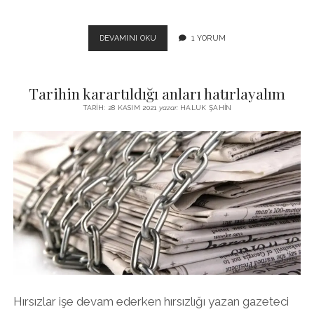
SEDEF
DEVAMINI OKU
1 YORUM
KABAŞ,
INSTAGRAM
VE
Tarihin karartıldığı anları hatırlayalım
INSAN
ONURU
TARIH: 28 KASIM 2021
yazar:
HALUK ŞAHIN
Hırsızlar işe devam ederken hırsızlığı yazan gazeteci