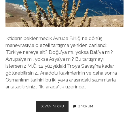
twitter
facebook
instagram
İktidarın beklenmedik Avrupa Birliği’ne dönüş
manevrasıyla o ezeli tartışma yeniden canlandı:
Türkiye nereye ait? Doğu’ya mı, yoksa Batı’ya mı?
Avrupa’ya mı, yoksa Asya’ya mı? Bu tartışmayı
isterseniz M.Ö. 12 yüzyıldaki Troya Savaşı’na kadar
götürebilirsiniz… Anadolu kavimlerinin ve daha sonra
Osmanlı’nın tarihini bu iki yaka arasındaki salınımlarla
anlatabilirsiniz… “İki arada”lık üzerinde…
İKI
DEVAMINI OKU
2 YORUM
ARADA
BIR
DEREDE
OLSAK