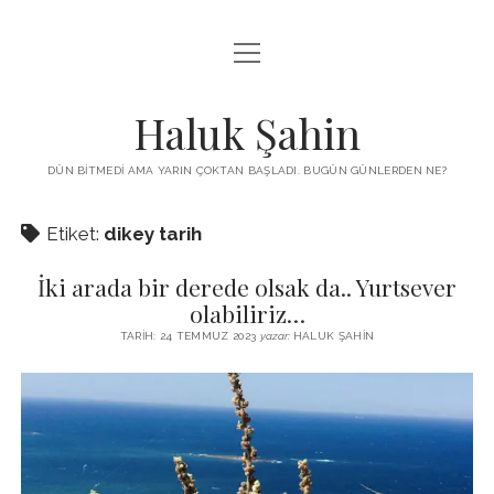
menüyü
KUTUP YILDIZI
aç
THE TURKISH PUZZLE
Haluk Şahin
MENDIREK YAZILARI
DÜN BITMEDI AMA YARIN ÇOKTAN BAŞLADI. BUGÜN GÜNLERDEN NE?
menüyü
HŞ KITAPLARI
aç
Etiket:
dikey tarih
ADA
PROGRAMLAR
İki arada bir derede olsak da.. Yurtsever
İYI YAŞAM VE MUTLULUK ÜZERINE
BIZ KIMIZ?
olabiliriz…
BABIALI’DE CINAYET
TARIH: 24 TEMMUZ 2023
yazar:
HALUK ŞAHIN
DERS NOTLARI – LECTURE NOTES
GÜZEL MAVRELLA
MED 532 SPRING ‘25
YAZMADAN EDEMEDIM
HABERLER / NEWS