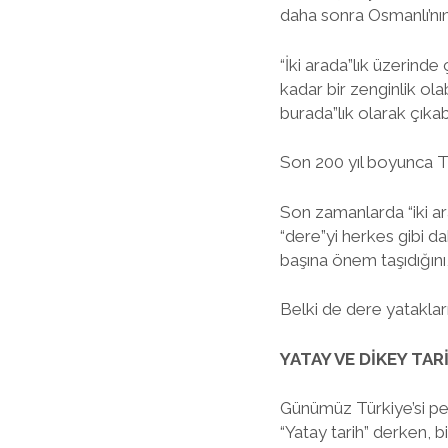
daha sonra Osmanlı’nın t
“İki arada”lık üzerinde
kadar bir zenginlik ol
burada”lık olarak çıkab
Son 200 yıl boyunca Tü
Son zamanlarda “iki a
“dere”yi herkes gibi d
başına önem taşıdığın
Belki de dere yatakları
YATAY VE DİKEY TAR
Günümüz Türkiye’si pek
“Yatay tarih” derken, b