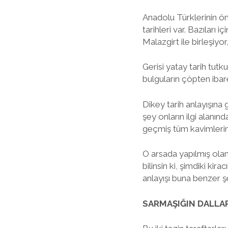
Anadolu Türklerinin ön
tarihleri var. Bazıları 
Malazgirt ile birleşiyo
Gerisi yatay tarih tutk
bulguların çöpten iba
Dikey tarih anlayışına
şey onların ilgi alanın
geçmiş tüm kavimlerin y
O arsada yapılmış olan 
bilinsin ki, şimdiki kir
anlayışı buna benzer ş
SARMAŞIĞIN DALLAR