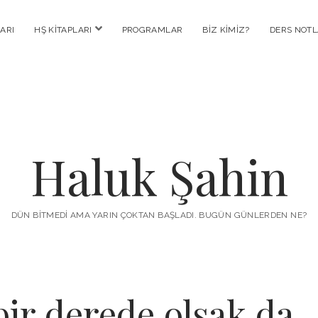
menüyü
ARI
HŞ KITAPLARI
PROGRAMLAR
BIZ KIMIZ?
DERS NOTL
aç
Haluk Şahin
DÜN BITMEDI AMA YARIN ÇOKTAN BAŞLADI. BUGÜN GÜNLERDEN NE?
bir derede olsak da.