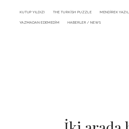
KUTUP YILDIZI
THE TURKISH PUZZLE
MENDIREK YAZIL
YAZMADAN EDEMEDIM
HABERLER / NEWS
İki arada 