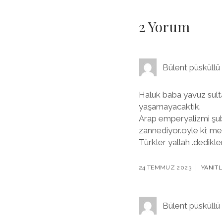
2 Yorum
Bülent püsküllü
Haluk baba yavuz sult
yaşamayacaktık.
Arap emperyalizmi şuba
zannediyor.oyle ki; m
Türkler yallah .dedikl
24 TEMMUZ 2023
YANIT
Bülent püsküllü