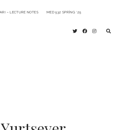
ARI – LECTURE NOTES
MED 532 SPRING ‘25
twitter
facebook
instagram
. Yurtsever