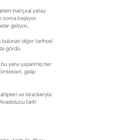
gelen inançsal yatay
n sonra başlıyor.
kadar geliyor…
a bulunan diğer tarihsel
da gördü.
n bu yana yaşanmış her
çömlekleri, gelip
ipleri ve kiracılarıyla
i Anadolucu tarih