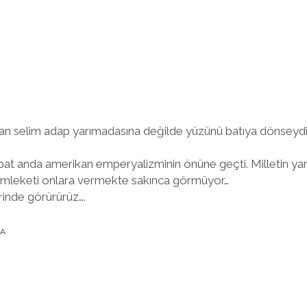
an selim adap yarımadasına değilde yüzünü batıya dönseydi
t anda amerikan emperyalizminin önüne geçti. Milletin yarı
emleketi onlara vermekte sakınca görmüyor…
erinde görürürüz….
LA