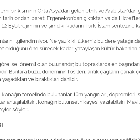
emi bir kısmının Orta Asya’dan gelen etnik ve Arabistan’dan 
için tarih ondan ibaret: Ergenekon’dan çıktıktan ya da Hicret’te
r, 12 Eylül rejiminin ve şimdiki iktidarın Türk-İslam sentezine 
unlarını ilgilendirmiyor. Ne yazık ki, ülkemiz bu dere yatağınd
ret olduğunu öne sürecek kadar yataylaşan kültür bakanları 
 göre ise, önemli olan bulunandır; bu topraklarda en başında
dadır. Bunlara buzul döneminin fosilleri, antik çağların çanak 
aşadıkları ve bıraktıkları dahildir.
konağın temelinde bulunanlar, tüm yangınları, depremleri, sah
acılar anlaşılabilsin, konağın bütünsel hikayesi yazılabilsin. Mav
eyler söyler…
I