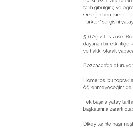
Bu iki tezin taraftarl
tarih gibi ilginç ve öğre
Örneğin ben, kim bilir
Türkler” sergisini yatay 
5-6 Ağustos’ta ise, Bo
dayanan bir etkinliğe 
ve hakkı olarak yapac
Bozcaada’da oturuyor
Homeros, bu topraklar
öğrenmeyeceğim de 
Tek başına yatay tarihe 
başkalarına zararlı olabi
Dikey tarihle haşır neş