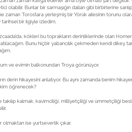
arı zaman zaman kavga ederler ama öyle olması şart değildir. 
tici olabilir. Bunlar bir sarmaşığın dalları gibi birbirlerine sarılı
 ne zaman Toros’lara yerleşmiş bir Yörük ailesinin torunu ola
tarihsel bir ilgiyle izledim.
zcaada’da, kökleri bu toprakların derinliklerinde olan Home
katılacağım. Bunu hiçbir yabancılık çekmeden kendi dikey ta
ağım.
um ve evimin balkonundan Troya görünüyor.
ın derin hikayesini anlatıyor. Bu aynı zamanda benim hikaye
kim öğrenecek?
takılıp kalmak, kavimciliği, milliyetçiliği ve ümmetçiliği besle
lir.
ir olmaktan ise yurtseverlik çıkar.