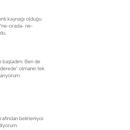
kıntı kaynağı olduğu
a “ne-orada- ne-
du.
ye başladım. Ben de
 “derede” olmanın tek
varıyorum.
afından belirleniyor.
ediyorum.