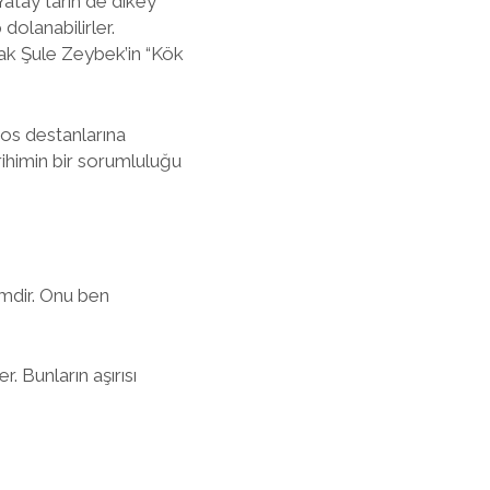
Yatay tarih de dikey
p dolanabilirler.
rak Şule Zeybek’in “Kök
ros destanlarına
rihimin bir sorumluluğu
mdir. Onu ben
r. Bunların aşırısı