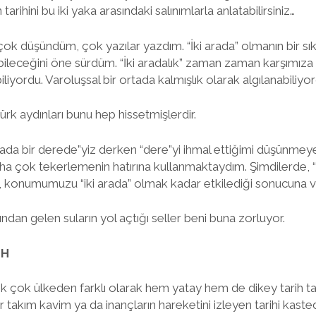
arihini bu iki yaka arasındaki salınımlarla anlatabilirsiniz…
 çok düşündüm, çok yazılar yazdım. “İki arada” olmanın bir sı
abileceğini öne sürdüm. “İki aradalık” zaman zaman karşımız
iliyordu. Varoluşsal bir ortada kalmışlık olarak algılanabiliyor
rk aydınları bunu hep hissetmişlerdir.
rada bir derede”yiz derken “dere”yi ihmal ettiğimi düşünme
aha çok tekerlemenin hatırına kullanmaktaydım. Şimdilerde,
ı, konumumuzu “iki arada” olmak kadar etkilediği sonucuna 
ndan gelen suların yol açtığı seller beni buna zorluyor.
İH
 çok ülkeden farklı olarak hem yatay hem de dikey tarih tar
ir takım kavim ya da inançların hareketini izleyen tarihi kast