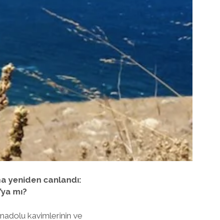
ma yeniden canlandı:
’ya mı?
Anadolu kavimlerinin ve