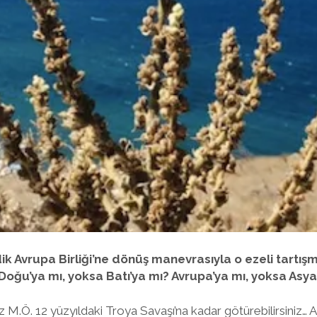
ik Avrupa Birliği’ne dönüş manevrasıyla o ezeli tartış
Doğu’ya mı, yoksa Batı’ya mı? Avrupa’ya mı, yoksa Asya
iz M.Ö. 12 yüzyıldaki Troya Savaşı’na kadar götürebilirsiniz… 