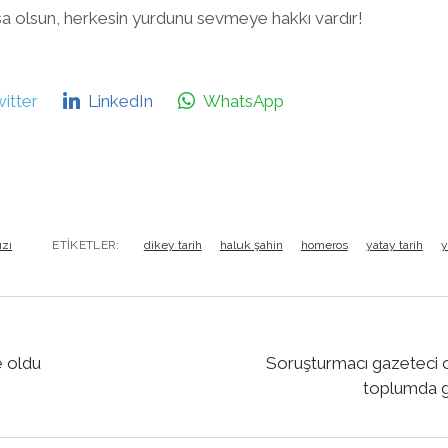
sa olsun, herkesin yurdunu sevmeye hakkı vardır!
itter
LinkedIn
WhatsApp
ızı
ETIKETLER:
dikey tarih
haluk şahin
homeros
yatay tarih
y
e oldu
Soruşturmacı gazeteci 
toplumda g