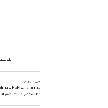
urttaşlık
SONRAKI YAZI
olmak: Hakikat-sonrası
erçekler ne işe yarar?