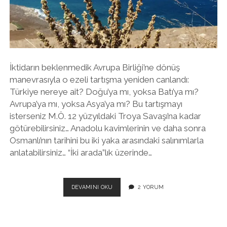
twitter
facebook
instagram
İktidarın beklenmedik Avrupa Birliği’ne dönüş
manevrasıyla o ezeli tartışma yeniden canlandı:
Türkiye nereye ait? Doğu’ya mı, yoksa Batı’ya mı?
Avrupa’ya mı, yoksa Asya’ya mı? Bu tartışmayı
isterseniz M.Ö. 12 yüzyıldaki Troya Savaşı’na kadar
götürebilirsiniz… Anadolu kavimlerinin ve daha sonra
Osmanlı’nın tarihini bu iki yaka arasındaki salınımlarla
anlatabilirsiniz… “İki arada”lık üzerinde…
İKI
DEVAMINI OKU
2 YORUM
ARADA
BIR
DEREDE
OLSAK