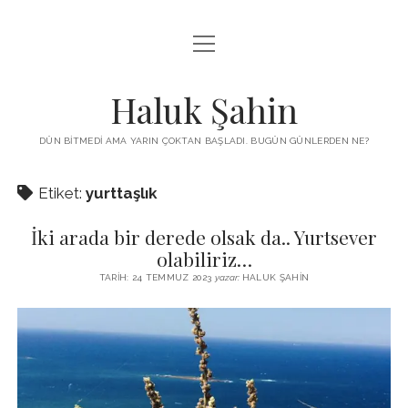
menüyü
KUTUP YILDIZI
aç
THE TURKISH PUZZLE
Haluk Şahin
MENDIREK YAZILARI
DÜN BITMEDI AMA YARIN ÇOKTAN BAŞLADI. BUGÜN GÜNLERDEN NE?
menüyü
HŞ KITAPLARI
aç
Etiket:
yurttaşlık
ADA
PROGRAMLAR
İki arada bir derede olsak da.. Yurtsever
İYI YAŞAM VE MUTLULUK ÜZERINE
BIZ KIMIZ?
olabiliriz…
BABIALI’DE CINAYET
TARIH: 24 TEMMUZ 2023
yazar:
HALUK ŞAHIN
DERS NOTLARI – LECTURE NOTES
GÜZEL MAVRELLA
MED 532 SPRING ‘25
YAZMADAN EDEMEDIM
HABERLER / NEWS