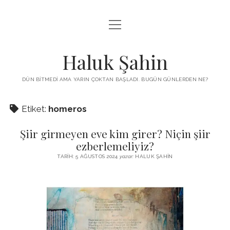
menüyü
KUTUP YILDIZI
aç
THE TURKISH PUZZLE
Haluk Şahin
MENDIREK YAZILARI
DÜN BITMEDI AMA YARIN ÇOKTAN BAŞLADI. BUGÜN GÜNLERDEN NE?
menüyü
HŞ KITAPLARI
aç
Etiket:
homeros
ADA
PROGRAMLAR
Şiir girmeyen eve kim girer? Niçin şiir
İYI YAŞAM VE MUTLULUK ÜZERINE
BIZ KIMIZ?
ezberlemeliyiz?
BABIALI’DE CINAYET
TARIH: 5 AĞUSTOS 2024
yazar:
HALUK ŞAHIN
DERS NOTLARI – LECTURE NOTES
GÜZEL MAVRELLA
MED 532 SPRING ‘25
YAZMADAN EDEMEDIM
HABERLER / NEWS