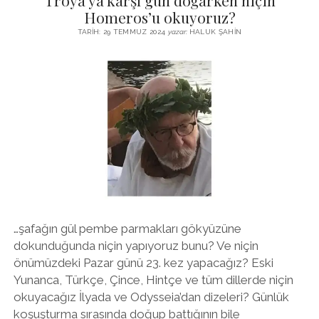
Troya’ya karşı gün doğarken niçin
NIÇIN
Homeros’u okuyoruz?
ŞIIR
TARIH: 29 TEMMUZ 2024
yazar:
HALUK ŞAHIN
EZBERLEMELIYIZ?
…şafağın gül pembe parmakları gökyüzüne
dokunduğunda niçin yapıyoruz bunu? Ve niçin
önümüzdeki Pazar günü 23. kez yapacağız? Eski
Yunanca, Türkçe, Çince, Hintçe ve tüm dillerde niçin
okuyacağız İlyada ve Odysseia’dan dizeleri? Günlük
koşuşturma sırasında doğup battığının bile