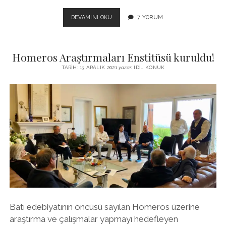
CEVAT
DEVAMINI OKU
7 YORUM
ÇAPAN
Homeros Araştırmaları Enstitüsü kuruldu!
TARIH: 13 ARALIK 2021
yazar:
IDIL KONUK
Batı edebiyatının öncüsü sayılan Homeros üzerine
araştırma ve çalışmalar yapmayı hedefleyen