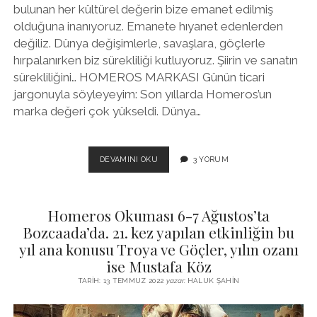
bulunan her kültürel değerin bize emanet edilmiş
olduğuna inanıyoruz. Emanete hıyanet edenlerden
değiliz. Dünya değişimlerle, savaşlara, göçlerle
hırpalanırken biz sürekliliği kutluyoruz. Şiirin ve sanatın
sürekliliğini… HOMEROS MARKASI Günün ticari
jargonuyla söyleyeyim: Son yıllarda Homeros’un
marka değeri çok yükseldi. Dünya…
HOMEROS’U
DEVAMINI OKU
3 YORUM
OKUYORUZ
Homeros Okuması 6-7 Ağustos’ta
Bozcaada’da. 21. kez yapılan etkinliğin bu
yıl ana konusu Troya ve Göçler, yılın ozanı
ise Mustafa Köz
TARIH: 13 TEMMUZ 2022
yazar:
HALUK ŞAHIN