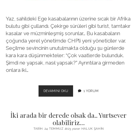
Yaz, sahildeki Ege kasabalarının üzerine sıcak bir Afrika
bulutu gibi çullandı. Çekirge sürüleri gibi turist, tamtakır
kasalar ve müzminleşmiş sorunlar… Bu kasabaların
çoğunda yerel yönetimde CHP’li yeni yöneticiler var.
Seçilme sevincinin unutulmakta olduğu şu günlerde
kara kara düşünmekteler: “Çok vaatlerde bulunduk.
Şimdi ne yapsak, nasıl yapsak?” Ayrıntılara girmeden
onlara iki…
YEREL
DEVAMINI OKU
1 YORUM
YÖNETICILER,
GÜCÜNÜZÜN
FARKINDA
İki arada bir derede olsak da.. Yurtsever
OLUN!
//
olabiliriz…
ITIRLI
TARIH: 24 TEMMUZ 2023
yazar:
HALUK ŞAHIN
BAHÇE