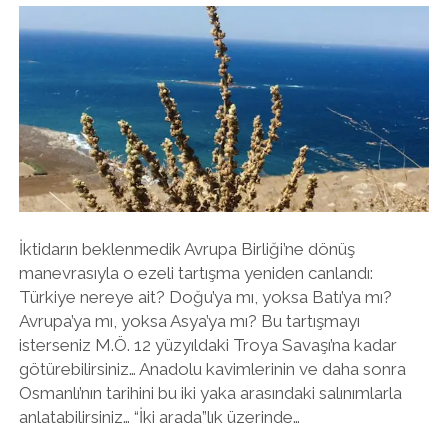
NASIL
KURTULDU?
İktidarın beklenmedik Avrupa Birliği’ne dönüş
manevrasıyla o ezeli tartışma yeniden canlandı:
Türkiye nereye ait? Doğu’ya mı, yoksa Batı’ya mı?
Avrupa’ya mı, yoksa Asya’ya mı? Bu tartışmayı
isterseniz M.Ö. 12 yüzyıldaki Troya Savaşı’na kadar
götürebilirsiniz… Anadolu kavimlerinin ve daha sonra
Osmanlı’nın tarihini bu iki yaka arasındaki salınımlarla
anlatabilirsiniz… “İki arada”lık üzerinde…