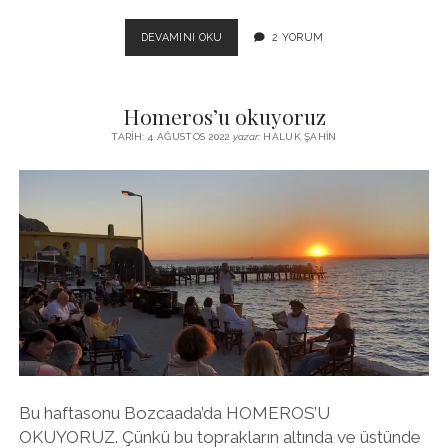
İKI
DEVAMINI OKU
2 YORUM
ARADA
BIR
DEREDE
Homeros’u okuyoruz
OLSAK
DA..
TARIH: 4 AĞUSTOS 2022
yazar:
HALUK ŞAHIN
YURTSEVER
OLABILIRIZ…
Bu haftasonu Bozcaada’da HOMEROS’U
OKUYORUZ. Çünkü bu toprakların altında ve üstünde