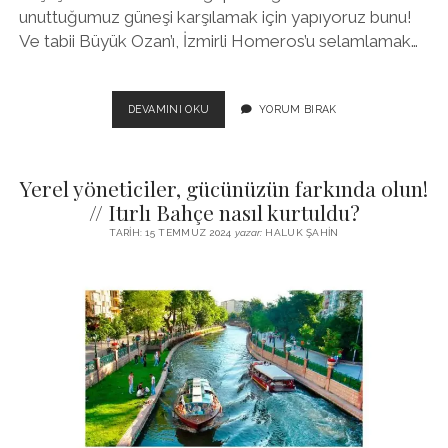
unuttuğumuz güneşi karşılamak için yapıyoruz bunu!
Ve tabii Büyük Ozan’ı, İzmirli Homeros’u selamlamak…
TROYA’YA
DEVAMINI OKU
YORUM BIRAK
KARŞI
GÜN
DOĞARKEN
Yerel yöneticiler, gücünüzün farkında olun!
NIÇIN
HOMEROS’U
// Itırlı Bahçe nasıl kurtuldu?
OKUYORUZ?
TARIH: 15 TEMMUZ 2024
yazar:
HALUK ŞAHIN