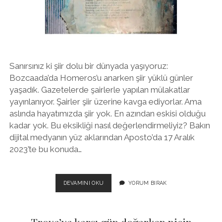
twitter
facebook
instagram
Sanırsınız ki şiir dolu bir dünyada yaşıyoruz:
Bozcaada’da Homeros’u anarken şiir yüklü günler
yaşadık. Gazetelerde şairlerle yapılan mülakatlar
yayınlanıyor. Şairler şiir üzerine kavga ediyorlar. Ama
aslında hayatımızda şiir yok. En azından eskisi olduğu
kadar yok. Bu eksikliği nasıl değerlendirmeliyiz? Bakın
dijital medyanın yüz aklarından Aposto’da 17 Aralık
2023’te bu konuda…
ŞIIR
DEVAMINI OKU
YORUM BIRAK
GIRMEYEN
EVE
KIM
GIRER?