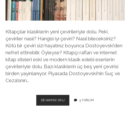
twitter
facebook
instagram
Kitapçılar klasiklerin yeni çevirileriyle dolu. Peki,
çeviriler nasıl? Hangisi iyi çeviri? Nasıl bileceksiniz?
Kötü bir çeviri sizi hayatınız boyunca Dostoyevski’den
nefret ettirebilir. Öyleyse? Kitapçı rafları ve internet
kitap siteleri eski ve modern klasik edebi eserlerin
çevirileriyle dolu. Bazı klasiklerin üç beş yeni çevirisi
birden yayınlanıyor. Piyasada Dostoyevski’nin Suç ve
Ceza’sının…
KLASIKLERINIZI
DEVAMINI OKU
3 YORUM
NASIL
ALIRSINIZ?