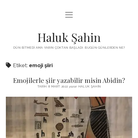
menüyü
KUTUP YILDIZI
aç
THE TURKISH PUZZLE
Haluk Şahin
MENDIREK YAZILARI
DÜN BITMEDI AMA YARIN ÇOKTAN BAŞLADI. BUGÜN GÜNLERDEN NE?
menüyü
HŞ KITAPLARI
aç
Etiket:
emoji şiiri
ADA
PROGRAMLAR
Emojilerle şiir yazabilir misin Abidin?
İYI YAŞAM VE MUTLULUK ÜZERINE
BIZ KIMIZ?
TARIH: 8 MART 2022
yazar:
HALUK ŞAHIN
BABIALI’DE CINAYET
DERS NOTLARI – LECTURE NOTES
GÜZEL MAVRELLA
MED 532 SPRING ‘25
YAZMADAN EDEMEDIM
HABERLER / NEWS