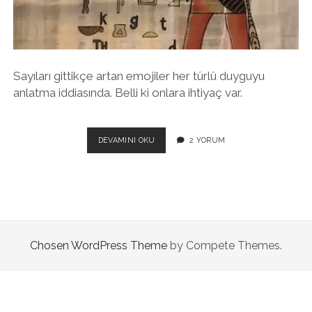
twitter
facebook
instagram
Sayıları gittikçe artan emojiler her türlü duyguyu
anlatma iddiasında. Belli ki onlara ihtiyaç var.
EMOJILERLE
DEVAMINI OKU
2 YORUM
ŞIIR
YAZABILIR
MISIN
ABIDIN?
Chosen WordPress Theme
by Compete Themes.