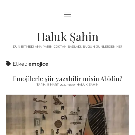
menüyü
KUTUP YILDIZI
aç
THE TURKISH PUZZLE
Haluk Şahin
MENDIREK YAZILARI
DÜN BITMEDI AMA YARIN ÇOKTAN BAŞLADI. BUGÜN GÜNLERDEN NE?
menüyü
HŞ KITAPLARI
aç
Etiket:
emojice
ADA
PROGRAMLAR
Emojilerle şiir yazabilir misin Abidin?
İYI YAŞAM VE MUTLULUK ÜZERINE
BIZ KIMIZ?
TARIH: 8 MART 2022
yazar:
HALUK ŞAHIN
BABIALI’DE CINAYET
DERS NOTLARI – LECTURE NOTES
GÜZEL MAVRELLA
MED 532 SPRING ‘25
YAZMADAN EDEMEDIM
HABERLER / NEWS