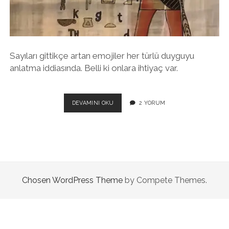
twitter
facebook
instagram
Sayıları gittikçe artan emojiler her türlü duyguyu
anlatma iddiasında. Belli ki onlara ihtiyaç var.
EMOJILERLE
DEVAMINI OKU
2 YORUM
ŞIIR
YAZABILIR
MISIN
ABIDIN?
Chosen WordPress Theme
by Compete Themes.