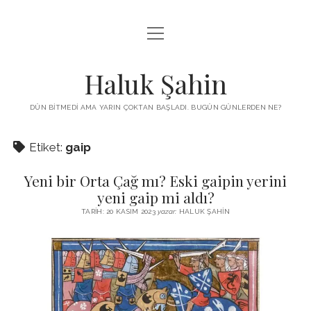
menüyü
KUTUP YILDIZI
aç
THE TURKISH PUZZLE
Haluk Şahin
MENDIREK YAZILARI
DÜN BITMEDI AMA YARIN ÇOKTAN BAŞLADI. BUGÜN GÜNLERDEN NE?
menüyü
HŞ KITAPLARI
aç
Etiket:
gaip
ADA
PROGRAMLAR
Yeni bir Orta Çağ mı? Eski gaipin yerini
İYI YAŞAM VE MUTLULUK ÜZERINE
BIZ KIMIZ?
yeni gaip mi aldı?
BABIALI’DE CINAYET
TARIH: 20 KASIM 2023
yazar:
HALUK ŞAHIN
DERS NOTLARI – LECTURE NOTES
GÜZEL MAVRELLA
MED 532 SPRING ‘25
YAZMADAN EDEMEDIM
HABERLER / NEWS