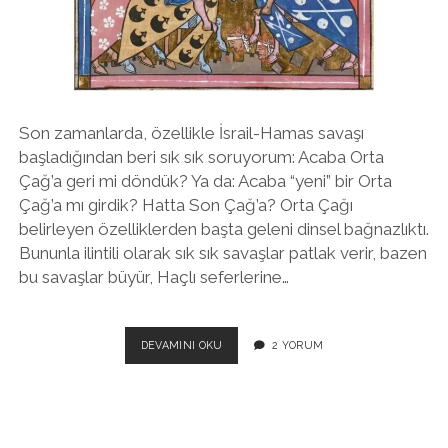
twitter
facebook
instagram
Son zamanlarda, özellikle İsrail-Hamas savaşı
başladığından beri sık sık soruyorum: Acaba Orta
Çağ’a geri mi döndük? Ya da: Acaba “yeni” bir Orta
Çağ’a mı girdik? Hatta Son Çağ’a? Orta Çağı
belirleyen özelliklerden başta geleni dinsel bağnazlıktı.
Bununla ilintili olarak sık sık savaşlar patlak verir, bazen
bu savaşlar büyür, Haçlı seferlerine…
YENI
DEVAMINI OKU
2 YORUM
BIR
ORTA
ÇAĞ
MI?
ESKI