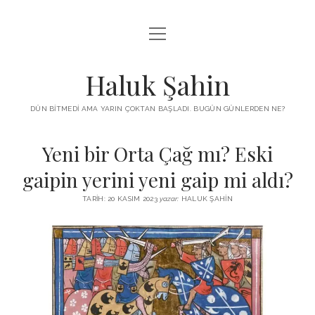
menüyü
KUTUP YILDIZI
aç
THE TURKISH PUZZLE
Haluk Şahin
MENDIREK YAZILARI
DÜN BITMEDI AMA YARIN ÇOKTAN BAŞLADI. BUGÜN GÜNLERDEN NE?
menüyü
HŞ KITAPLARI
aç
Yeni bir Orta Çağ mı? Eski
ADA
PROGRAMLAR
gaipin yerini yeni gaip mi aldı?
İYI YAŞAM VE MUTLULUK ÜZERINE
BIZ KIMIZ?
TARIH: 20 KASIM 2023
yazar:
HALUK ŞAHIN
BABIALI’DE CINAYET
DERS NOTLARI – LECTURE NOTES
GÜZEL MAVRELLA
MED 532 SPRING ‘25
YAZMADAN EDEMEDIM
HABERLER / NEWS