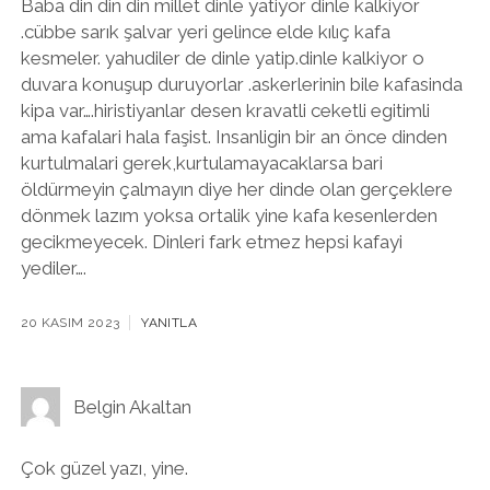
Baba din din din millet dinle yatiyor dinle kalkiyor
.cübbe sarık şalvar yeri gelince elde kılıç kafa
kesmeler. yahudiler de dinle yatip.dinle kalkiyor o
duvara konuşup duruyorlar .askerlerinin bile kafasinda
kipa var….hiristiyanlar desen kravatli ceketli egitimli
ama kafalari hala faşist. Insanligin bir an önce dinden
kurtulmalari gerek,kurtulamayacaklarsa bari
öldürmeyin çalmayın diye her dinde olan gerçeklere
dönmek lazım yoksa ortalik yine kafa kesenlerden
gecikmeyecek. Dinleri fark etmez hepsi kafayi
yediler….
20 KASIM 2023
YANITLA
Belgin Akaltan
Çok güzel yazı, yine.