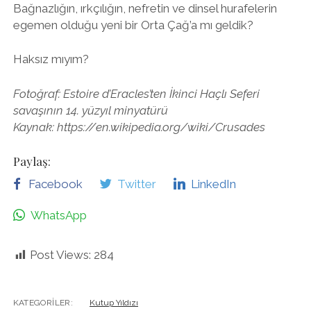
Bağnazlığın, ırkçılığın, nefretin ve dinsel hurafelerin
egemen olduğu yeni bir Orta Çağ’a mı geldik?
Haksız mıyım?
Fotoğraf: Estoire d’Eracles’ten İkinci Haçlı Seferi
savaşının 14. yüzyıl minyatürü
Kaynak: https://en.wikipedia.org/wiki/Crusades
Paylaş:
Facebook
Twitter
LinkedIn
WhatsApp
Post Views:
284
KATEGORILER:
Kutup Yıldızı