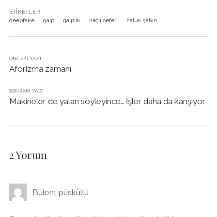
ETIKETLER:
deepfake
gaip
gaiplik
haçlı seferi
haluk şahin
ÖNCEKI YAZI
Aforizma zamanı
SONRAKI YAZI
Makineler de yalan söyleyince… İşler daha da karışıyor
2 Yorum
Bülent püsküllü