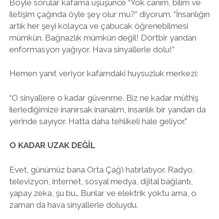
Böyle sorular kafama üşüşünce “Yok canım, bilim ve
iletişim çağında öyle şey olur mu?” diyorum. “İnsanlığın
artık her şeyi kolayca ve çabucak öğrenebilmesi
mümkün. Bağnazlık mümkün değil! Dörtbir yandan
enformasyon yağıyor. Hava sinyallerle dolu!”
Hemen yanıt veriyor kafamdaki huysuzluk merkezi:
“O sinyallere o kadar güvenme. Biz ne kadar müthiş
ilerlediğimize inanırsak inanalım, insanlık bir yandan da
yerinde sayıyor. Hatta daha tehlikeli hale geliyor.”
O KADAR UZAK DEĞİL
Evet, günümüz bana Orta Çağ’ı hatırlatıyor. Radyo,
televizyon, internet, sosyal medya, dijital bağlantı,
yapay zeka, şu bu… Bunlar ve elektrik yoktu ama, o
zaman da hava sinyallerle doluydu.