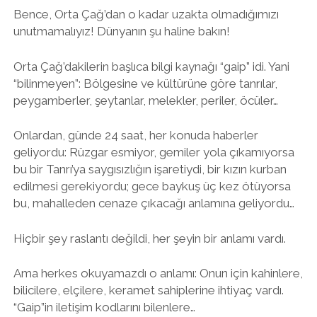
Bence, Orta Çağ’dan o kadar uzakta olmadığımızı
unutmamalıyız! Dünyanın şu haline bakın!
Orta Çağ’dakilerin başlıca bilgi kaynağı “gaip” idi. Yani
“bilinmeyen”: Bölgesine ve kültürüne göre tanrılar,
peygamberler, şeytanlar, melekler, periler, öcüler…
Onlardan, günde 24 saat, her konuda haberler
geliyordu: Rüzgar esmiyor, gemiler yola çıkamıyorsa
bu bir Tanrı’ya saygısızlığın işaretiydi, bir kızın kurban
edilmesi gerekiyordu; gece baykuş üç kez ötüyorsa
bu, mahalleden cenaze çıkacağı anlamına geliyordu…
Hiçbir şey raslantı değildi, her şeyin bir anlamı vardı.
Ama herkes okuyamazdı o anlamı: Onun için kahinlere,
bilicilere, elçilere, keramet sahiplerine ihtiyaç vardı.
“Gaip”in iletişim kodlarını bilenlere…