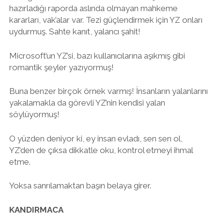
hazırladığı raporda aslında olmayan mahkeme
kararları, vak’alar var. Tezi güçlendirmek için YZ onları
uydurmuş. Sahte kanıt, yalancı şahit!
Microsoft’un YZ’si, bazı kullanıcılarına aşıkmış gibi
romantik şeyler yazıyormuş!
Buna benzer birçok örnek varmış! İnsanların yalanlarını
yakalamakla da görevli YZ’nin kendisi yalan
söylüyormuş!
O yüzden deniyor ki, ey insan evladı, sen sen ol,
YZ’den de çıksa dikkatle oku, kontrol etmeyi ihmal
etme.
Yoksa sanrılamaktan başın belaya girer.
KANDIRMACA