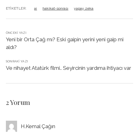
ETIKETLER:
ai
hakikat-sonrası
yapay zeka
ÖNCEKI YAZI
Yeni bir Orta Çağ mı? Eski gaipin yerini yeni gaip mi
aldı?
SONRAKI YAZI
Ve nihayet Atatürk filmi.. Seyircinin yardıma ihtiyacı var
2 Yorum
H.Kemal Çağın