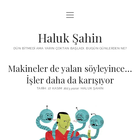
menüyü
KUTUP YILDIZI
aç
THE TURKISH PUZZLE
Haluk Şahin
MENDIREK YAZILARI
DÜN BITMEDI AMA YARIN ÇOKTAN BAŞLADI. BUGÜN GÜNLERDEN NE?
menüyü
HŞ KITAPLARI
aç
Makineler de yalan söyleyince…
ADA
PROGRAMLAR
İşler daha da karışıyor
İYI YAŞAM VE MUTLULUK ÜZERINE
BIZ KIMIZ?
TARIH: 27 KASIM 2023
yazar:
HALUK ŞAHIN
BABIALI’DE CINAYET
DERS NOTLARI – LECTURE NOTES
GÜZEL MAVRELLA
MED 532 SPRING ‘25
YAZMADAN EDEMEDIM
HABERLER / NEWS