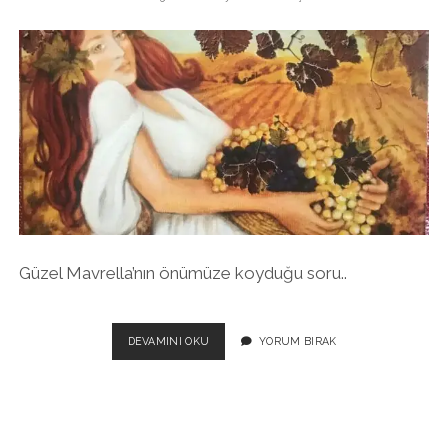
Güzel Mavrella’nın önümüze koyduğu soru..
İNSANLIĞI
DEVAMINI OKU
YORUM BIRAK
NASIL
BIR
GELECEK
BEKLIYOR?