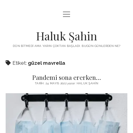
menüyü
KUTUP YILDIZI
aç
THE TURKISH PUZZLE
Haluk Şahin
MENDIREK YAZILARI
DÜN BITMEDI AMA YARIN ÇOKTAN BAŞLADI. BUGÜN GÜNLERDEN NE?
menüyü
HŞ KITAPLARI
aç
Etiket:
güzel mavrella
ADA
PROGRAMLAR
Pandemi sona ererken…
İYI YAŞAM VE MUTLULUK ÜZERINE
BIZ KIMIZ?
TARIH: 24 MAYIS 2022
yazar:
HALUK ŞAHIN
BABIALI’DE CINAYET
DERS NOTLARI – LECTURE NOTES
GÜZEL MAVRELLA
MED 532 SPRING ‘25
YAZMADAN EDEMEDIM
HABERLER / NEWS