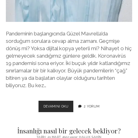
twitter
facebook
instagram
Pandeminin başlangıcında Güzel Mavrella’da
sorduğum sorulara cevap alma zamanı. Geçmişe
dönüş mi? Yoksa dijital kopya yeterli mi? Nihayet o hiç
gelmeyecek sandığımız günlere geldik. Koronavirüs
19 pandemisi sona eriyor. İki buçuk yıldır katlandığımız
sınırlamalar bir bir kalkıyor. Büyük pandemilerin “çağ”
bitiren ya da başlatan olaylar olduğunu tarihten
biliyoruz. Bu kez…
PANDEMI
DEVAMINI OKU
2 YORUM
SONA
ERERKEN…
İnsanlığı nasıl bir gelecek bekliyor?
TARIH: 25 MART 2022
yazar:
HALUK ŞAHIN