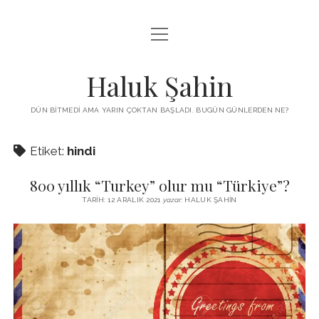
menüyü
KUTUP YILDIZI
aç
THE TURKISH PUZZLE
Haluk Şahin
MENDIREK YAZILARI
DÜN BITMEDI AMA YARIN ÇOKTAN BAŞLADI. BUGÜN GÜNLERDEN NE?
menüyü
HŞ KITAPLARI
aç
Etiket:
hindi
ADA
PROGRAMLAR
800 yıllık “Turkey” olur mu “Türkiye”?
İYI YAŞAM VE MUTLULUK ÜZERINE
BIZ KIMIZ?
TARIH: 12 ARALIK 2021
yazar:
HALUK ŞAHIN
BABIALI’DE CINAYET
DERS NOTLARI – LECTURE NOTES
GÜZEL MAVRELLA
MED 532 SPRING ‘25
YAZMADAN EDEMEDIM
HABERLER / NEWS