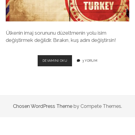
twitter
facebook
instagram
Ülkenin imaj sorununu düzeltmenin yolu isim
değiştirmek değildir. Bırakın, kuş adını değiştirsin!
800
DEVAMINI OKU
3 YORUM
YILLIK
“TURKEY”
OLUR
MU
“TÜRKIYE”?
Chosen WordPress Theme
by Compete Themes.