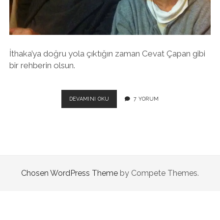
twitter
facebook
instagram
İthaka’ya doğru yola çıktığın zaman Cevat Çapan gibi
bir rehberin olsun.
CEVAT
DEVAMINI OKU
7 YORUM
ÇAPAN
Chosen WordPress Theme
by Compete Themes.