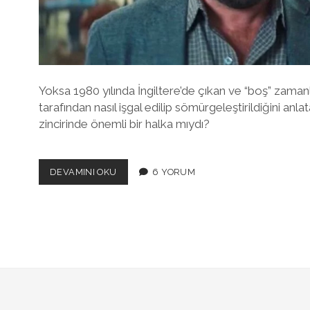
Yoksa 1980 yılında İngiltere’de çıkan ve “boş” zaman
tarafından nasıl işgal edilip sömürgeleştirildiğini anl
zincirinde önemli bir halka mıydı?
YOKSA
DEVAMINI OKU
6 YORUM
DON’T
LOOK
UP’IN
GIZLI
SENARYO
DANIŞMANLARINDAN
BIRI
BEN
MIYDIM?