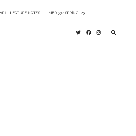
ARI – LECTURE NOTES
MED 532 SPRING ‘25
twitter
facebook
instagram