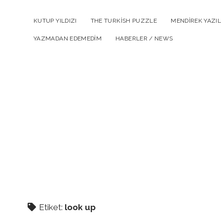
KUTUP YILDIZI
THE TURKISH PUZZLE
MENDIREK YAZIL
YAZMADAN EDEMEDIM
HABERLER / NEWS
Etiket:
look up