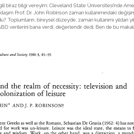
ili biraz bilgi vereyim: Cleveland State Üniversitesi’nde Ame
aşım Prof. Dr. John Robinson zaman kullanımındaki değişimler
u? Toplumların, bireysel düzeyde, zaman kullanımı yıldan yıl
 ABD verilerini bana verdi, değerlendir dedi. Ben de bu makal