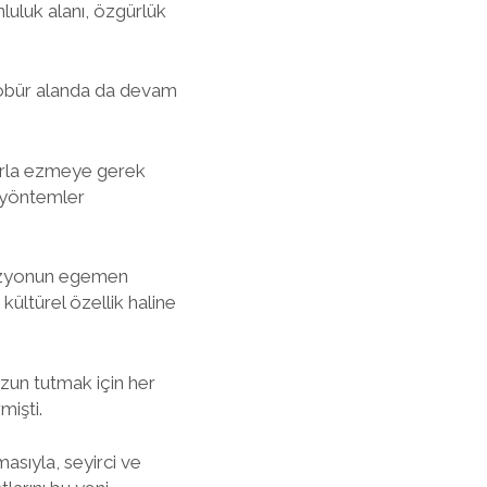
uluk alanı, özgürlük
 öbür alanda da devam
orla ezmeye gerek
, yöntemler
vizyonun egemen
ültürel özellik haline
zun tutmak için her
mişti.
asıyla, seyirci ve