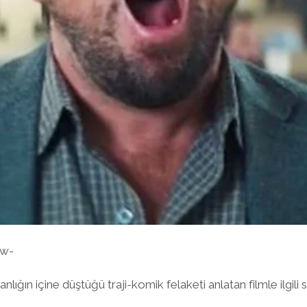
ow-
lığın içine düştüğü traji-komik felaketi anlatan filmle ilgil