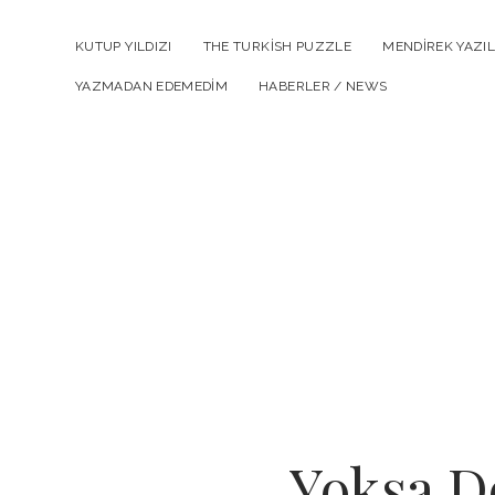
KUTUP YILDIZI
THE TURKISH PUZZLE
MENDIREK YAZIL
YAZMADAN EDEMEDIM
HABERLER / NEWS
Yoksa Do