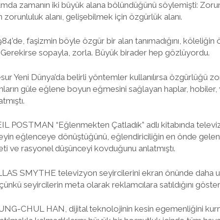
umda zamanın iki büyük alana bölündüğünü söylemişti: Zorunl
n zorunluluk alanı, gelişebilmek için özgürlük alanı.
de, faşizmin böyle özgür bir alan tanımadığını, köleliğin
. Gerekirse sopayla, zorla. Büyük birader hep gözlüyordu.
 Yeni Dünya’da belirli yöntemler kullanılırsa özgürlüğü z
nların güle eğlene boyun eğmesini sağlayan haplar, hobiler
atmıştı.
NEIL POSTMAN “Eğlenmekten Çatladık” adlı kitabında tele
in eğlenceye dönüştüğünü, eğlendiriciliğin en önde gelen k
yeti ve rasyonel düşünceyi kovduğunu anlatmıştı.
LLAS SMYTHE televizyon seyircilerini ekran önünde daha u
ünkü seyircilerin meta olarak reklamcılara satıldığını göster
UNG-CHUL HAN, dijital teknolojinin kesin egemenliğini kurm