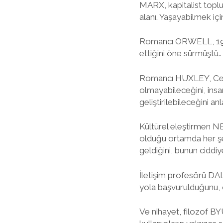
MARX, kapitalist topl
alanı. Yaşayabilmek içi
Romancı ORWELL, 1984’
ettiğini öne sürmüştü.
Romancı HUXLEY, Cesur
olmayabileceğini, insa
geliştirilebileceğini anl
Kültürel eleştirmen 
olduğu ortamda her şey
geldiğini, bunun ciddi
İletişim profesörü DA
yola başvurulduğunu, ç
Ve nihayet, filozof BY