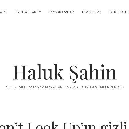
menüyü
ARI
HŞ KITAPLARI
PROGRAMLAR
BIZ KIMIZ?
DERS NOTL
aç
Haluk Şahin
DÜN BITMEDI AMA YARIN ÇOKTAN BAŞLADI. BUGÜN GÜNLERDEN NE?
n’t Look Up’ın gizl