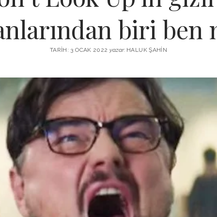
nlarından biri ben
TARIH: 3 OCAK 2022
yazar:
HALUK ŞAHIN