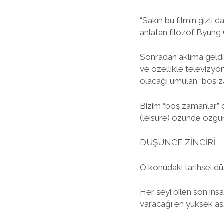
“Sakın bu filmin gizli
anlatan filozof Byung
Sonradan aklıma geldi
ve özellikle televizyon
olacağı umulan “boş z
Bizim “boş zamanlar” de
(leisure) özünde özgürl
DÜŞÜNCE ZİNCİRİ
O konudaki tarihsel dü
Her şeyi bilen son in
varacağı en yüksek aş