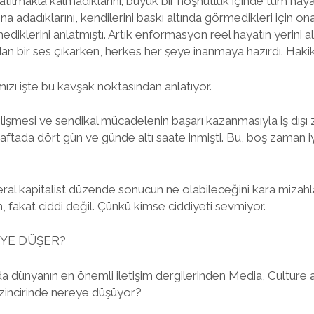
 satılmakla kalmadıklarını; büyük bir hoşnutluk içinde tüm haya
ına adadıklarını, kendilerini baskı altında görmedikleri için o
mediklerini anlatmıştı. Artık enformasyon reel hayatın yerini al
adan bir ses çıkarken, herkes her şeye inanmaya hazırdı. Haki
zı işte bu kavşak noktasından anlatıyor.
lişmesi ve sendikal mücadelenin başarı kazanmasıyla iş dışı
haftada dört gün ve günde altı saate inmişti. Bu, boş zaman i
al kapitalist düzende sonucun ne olabileceğini kara mizahla
, fakat ciddi değil. Çünkü kimse ciddiyeti sevmiyor.
YE DÜŞER?
da dünyanın en önemli iletişim dergilerinden Media, Culture 
incirinde nereye düşüyor?