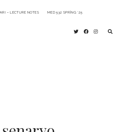
ARI – LECTURE NOTES
MED 532 SPRING ‘25
twitter
facebook
instagram
i senaryo