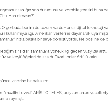
 danışmanı insanlığın son durumunu ve zombileşmesini buna 
 Chul Han olmasın?”
. O çorbada benim de tuzum vardı. Henüz dijital teknoloji
un kullanımıyla ilgili Amerikan verilerine dayanarak uyarmışt
amanlar” hızla başka bir şeye dönüşüyordu. Ne boş, ne de ö
diğimiz “iş dışı” zamanlara yönelik ilgi geçen yüzyılda arttı.
ük ve keyif öğeleri de asaldı. Fakat, onlar örtülü kaldı.
şünce zincirine bir bakalım:
san, “muallimi evvel” ARİSTOTELES, boş zamanları yüceltmiş,
ama saymıştı.