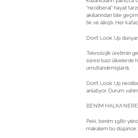
kullanıcıların yalnızca
“neoliberal” hayat tarz
akıllarından bile geçir
tık ve alkıştı. Her kaf
Don’t Look Up dünyamı
Teknolojik üretimin ge
süresi bazı ülkelerde 
umutlandırmışlardı.
Don’t Look Up neoliber
anlatıyor. Durum vahim
BENİM HALKA NERE
Peki, benim 1980 yılın
makalem bu düşünce z