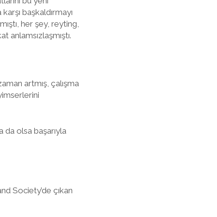
tlarını bu yeni
na karşı başkaldırmayı
mıştı, her şey, reyting,
kat anlamsızlaşmıştı.
 zaman artmış, çalışma
yimserlerini
 da olsa başarıyla
and Society’de çıkan