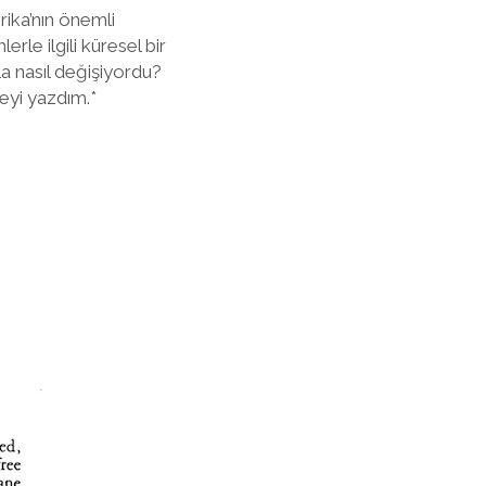
rika’nın önemli
le ilgili küresel bir
a nasıl değişiyordu?
eyi yazdım.*