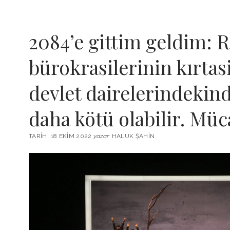
2084’e gittim geldim: 
bürokrasilerinin kırtasi
devlet dairelerindekin
daha kötü olabilir. Müc
TARIH: 18 EKIM 2022
yazar:
HALUK ŞAHIN