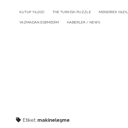
KUTUP YILDIZI
THE TURKISH PUZZLE
MENDIREK YAZIL
YAZMADAN EDEMEDIM
HABERLER / NEWS
Etiket:
makineleşme