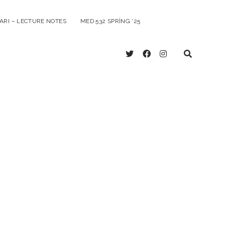
ARI – LECTURE NOTES
MED 532 SPRING ‘25
twitter
facebook
instagram