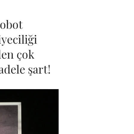
Robot
yeciliği
den çok
adele şart!