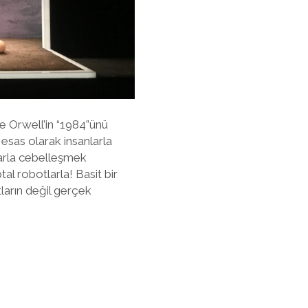
e Orwell’in “1984”ünü
 esas olarak insanlarla
larla cebelleşmek
al robotlarla! Basit bir
ların değil gerçek