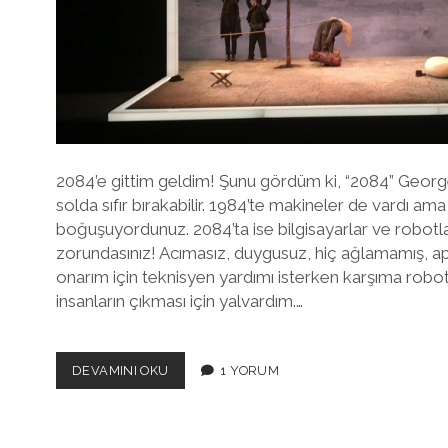
2084’e gittim geldim! Şunu gördüm ki, “2084” Georg
solda sıfır bırakabilir. 1984’te makineler de vardı ama
boğuşuyordunuz. 2084’ta ise bilgisayarlar ve robot
zorundasınız! Acımasız, duygusuz, hiç ağlamamış, apt
onarım için teknisyen yardımı isterken karşıma robot
insanların çıkması için yalvardım.…
2084’E
DEVAMINI OKU
1 YORUM
GITTIM
GELDIM:
ROBOT
BÜROKRASILERININ