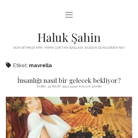
menüyü
KUTUP YILDIZI
aç
THE TURKISH PUZZLE
Haluk Şahin
MENDIREK YAZILARI
DÜN BITMEDI AMA YARIN ÇOKTAN BAŞLADI. BUGÜN GÜNLERDEN NE?
menüyü
HŞ KITAPLARI
aç
Etiket:
mavrella
ADA
PROGRAMLAR
İnsanlığı nasıl bir gelecek bekliyor?
İYI YAŞAM VE MUTLULUK ÜZERINE
BIZ KIMIZ?
TARIH: 25 MART 2022
yazar:
HALUK ŞAHIN
BABIALI’DE CINAYET
DERS NOTLARI – LECTURE NOTES
GÜZEL MAVRELLA
MED 532 SPRING ‘25
YAZMADAN EDEMEDIM
HABERLER / NEWS