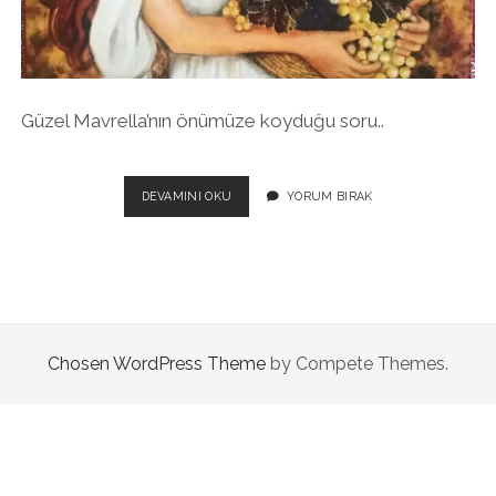
twitter
facebook
instagram
Güzel Mavrella’nın önümüze koyduğu soru..
İNSANLIĞI
DEVAMINI OKU
YORUM BIRAK
NASIL
BIR
GELECEK
BEKLIYOR?
Chosen WordPress Theme
by Compete Themes.