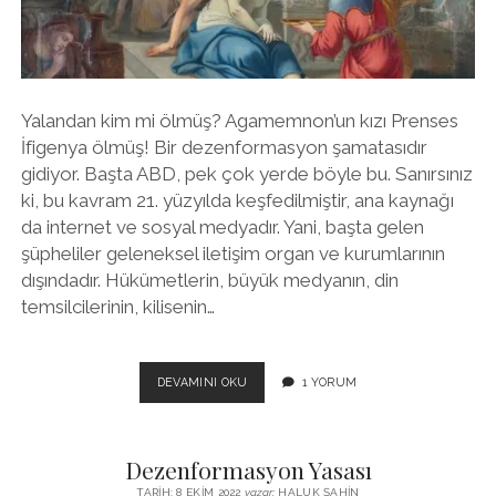
twitter
facebook
instagram
Yalandan kim mi ölmüş? Agamemnon’un kızı Prenses
İfigenya ölmüş! Bir dezenformasyon şamatasıdır
gidiyor. Başta ABD, pek çok yerde böyle bu. Sanırsınız
ki, bu kavram 21. yüzyılda keşfedilmiştir, ana kaynağı
da internet ve sosyal medyadır. Yani, başta gelen
şüpheliler geleneksel iletişim organ ve kurumlarının
dışındadır. Hükümetlerin, büyük medyanın, din
temsilcilerinin, kilisenin…
DEZENFORMASYON
DEVAMINI OKU
1 YORUM
HEP
VARDI,
ANCAAK…
Dezenformasyon Yasası
TARIH: 8 EKIM 2022
yazar:
HALUK ŞAHIN