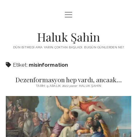
menüyü
KUTUP YILDIZI
aç
THE TURKISH PUZZLE
Haluk Şahin
MENDIREK YAZILARI
DÜN BITMEDI AMA YARIN ÇOKTAN BAŞLADI. BUGÜN GÜNLERDEN NE?
menüyü
HŞ KITAPLARI
aç
Etiket:
misinformation
ADA
PROGRAMLAR
Dezenformasyon hep vardı, ancaak…
İYI YAŞAM VE MUTLULUK ÜZERINE
BIZ KIMIZ?
TARIH: 9 ARALIK 2022
yazar:
HALUK ŞAHIN
BABIALI’DE CINAYET
DERS NOTLARI – LECTURE NOTES
GÜZEL MAVRELLA
MED 532 SPRING ‘25
YAZMADAN EDEMEDIM
HABERLER / NEWS