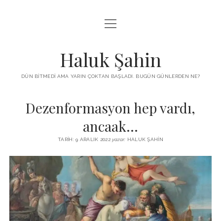
menüyü
KUTUP YILDIZI
aç
THE TURKISH PUZZLE
Haluk Şahin
MENDIREK YAZILARI
DÜN BITMEDI AMA YARIN ÇOKTAN BAŞLADI. BUGÜN GÜNLERDEN NE?
menüyü
HŞ KITAPLARI
aç
Dezenformasyon hep vardı,
ADA
PROGRAMLAR
ancaak…
İYI YAŞAM VE MUTLULUK ÜZERINE
BIZ KIMIZ?
TARIH: 9 ARALIK 2022
yazar:
HALUK ŞAHIN
BABIALI’DE CINAYET
DERS NOTLARI – LECTURE NOTES
GÜZEL MAVRELLA
MED 532 SPRING ‘25
YAZMADAN EDEMEDIM
HABERLER / NEWS