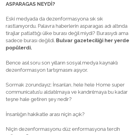
ASPARAGAS NEYDİ?
Eski medyada da dezenformasyona sık sık
rastlanıyordu. Palavra haberlerin asparagas adı altında
tirajlar patlattığı ülke burası değil miydi? Burasıydı ama
sadece burası değildi.
Bulvar gazeteciliği her yerde
popülerdi.
Bence asıl soru son yılların sosyal medya kaynaklı
dezenformasyon tartışmasını aşıyor.
Sormak zorundayız: İnsanları, hele hele Home super
communicatus’u aldatılmaya ve kandırılmaya bu kadar
teşne hale getiren şey nedir?
İnsanlığın hakikatle arası niçin açık?
Niçin dezenformasyonu düz enformasyona tercih