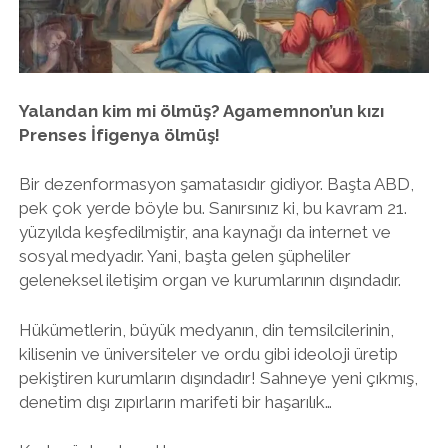
twitter
facebook
instagram
Yalandan kim mi ölmüş? Agamemnon’un kızı
Prenses İfigenya ölmüş!
Bir dezenformasyon şamatasıdır gidiyor. Başta ABD,
pek çok yerde böyle bu. Sanırsınız ki, bu kavram 21.
yüzyılda keşfedilmiştir, ana kaynağı da internet ve
sosyal medyadır. Yani, başta gelen şüpheliler
geleneksel iletişim organ ve kurumlarının dışındadır.
Hükümetlerin, büyük medyanın, din temsilcilerinin,
kilisenin ve üniversiteler ve ordu gibi ideoloji üretip
pekiştiren kurumların dışındadır! Sahneye yeni çıkmış,
denetim dışı zıpırların marifeti bir haşarılık…