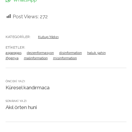
Post Views:
272
KATEGORILER:
Kutup Yıldızı
ETIKETLER:
asparagas
dezenformasyon
disinformation
haluk şahin
ifigenya
malinformation
misinformation
ÖNCEKI YAZI
Küresel kandırmaca
SONRAKI YAZI
Akıl örten huni