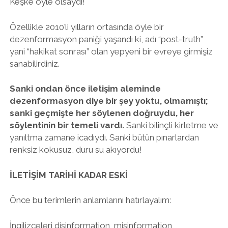
Keşke öyle olsaydı!
Özellikle 2010’li yılların ortasında öyle bir
dezenformasyon paniği yaşandı ki, adı “post-truth”
yani “hakikat sonrası” olan yepyeni bir evreye girmişiz
sanabilirdiniz.
Sanki ondan önce iletişim aleminde
dezenformasyon diye bir şey yoktu, olmamıştı;
sanki geçmişte her söylenen doğruydu, her
söylentinin bir temeli vardı.
Sanki bilinçli kirletme ve
yanıltma zamane icadıydı. Sanki bütün pınarlardan
renksiz kokusuz, duru su akıyordu!
İLETİŞİM TARİHİ KADAR ESKİ
Önce bu terimlerin anlamlarını hatırlayalım:
İngilizceleri disinformation, misinformation,