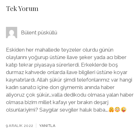
Tek Yorum
Bülent püsküllü
Eskiden her mahallede teyzeler olurdu günün
olaylarını yoğurup üstüne ilave şeker yada acı biber
katıp tekrar piyasaya sürerlerdi. Erkeklerde boş
durmaz kahvede onlarda ilave bilgileri üstüne koyar
kaynatırlardı. Allah şükür şimdi telefonlarımız var hangi
kadın sanatcı içine don giymemis anında haber
aliyoruz çok şükür….valla dedikodu olmasa yalan haber
olmasa bizim millet kafayı yer bırakın deşarj
olsunlar.iyimi? Saygılar sevgiler haluk baba….
9 ARALIK 2022
YANITLA