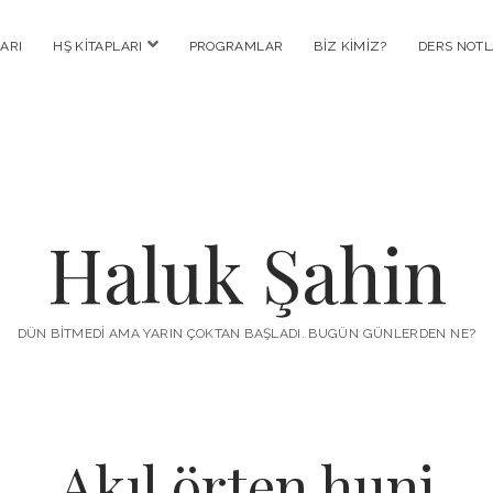
menüyü
ARI
HŞ KITAPLARI
PROGRAMLAR
BIZ KIMIZ?
DERS NOTL
aç
Haluk Şahin
DÜN BITMEDI AMA YARIN ÇOKTAN BAŞLADI. BUGÜN GÜNLERDEN NE?
Akıl örten huni