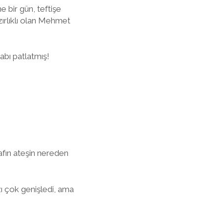
 bir gün, teftişe
ırlıklı olan Mehmet
abı patlatmış!
rafın ateşin nereden
ı çok genişledi, ama