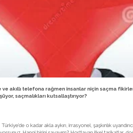
e ve akıllı telefona rağmen insanlar niçin saçma fikirle
şüyor, saçmalıkları kutsallaştırıyor?
Türkiye’de o kadar akla aykırı, irrasyonel, şaşkınlık uyandırıcı
yorsunuz. Hangi birini sayayım? Hortlayan ilkel tarikatlar, do