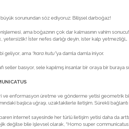
en büyük sorunundan söz ediyoruz: Bilişsel darboğaz!
enişlemesi, ama boğazının çok dar kalmasının vahim sonuc
ık, yetersizlik! İster nefes darlığı deyin, ister kalp yetmezliği…
bi geliyor, ama
“kara kutu”
ya damla damla iniyor.
ı seller basıyor, sele kapılmış insanlar bir oraya bir buraya 
MUNICATUS
eri ve enformasyon üretme ve gönderme yetisi geometrik bir ş
daki başlıca uğraşı, uzaktakilerle iletişim. Sürekli bağlantı h
tibaren internet sayesinde her türlü iletişim yetisi daha da a
olojik değilse bile işlevsel olarak, “Homo super communicatus