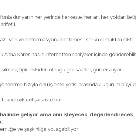
efonla dünyanın her yerinde herkesle, her an, her yoldan iletiş
ifetli.
zı, veri ve enformasyonun iletilmesi, sorun olmaktan çıktı.
ık Anna Karenina’sını internetten saniyeler içinde gönderebili
ması, tıpkı eskiden olduğu gibi saatler, günler alıyor.
önderme hızıyla onu işleme yetisi arasındaki uçurum büyü
teknolojik çelişkisi iste bu!
halinde geliyor, ama onu işleyecek, değerlendirecek,
.
semliğe ve şaşkınlığa yol açabiliyor.