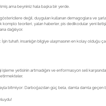
lmiş ama beyniniz hala başka bir yerde.
östericilere değil, duyguları kullanan demagoglara ve şarlat
 komplo teorileri, yalan haberler, pis dedikodular yeni ileti
ana dağılıyor.
. İşin tuhafı, insanlığın bilgiye ulaşmasının en kolay olduğu 
i işleme yetisinin artmadığını ve enformasyon seli karşısında
getirmekteler.
yla bitmiyor: Darboğazdan güç bela, damla damla geçen bi
nluydu!