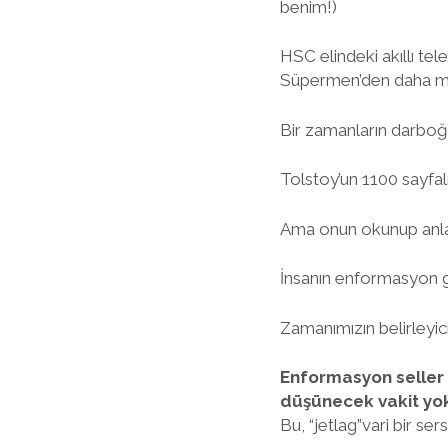
benim!)
HSC elindeki akıllı tel
Süpermen’den daha mar
Bir zamanların darboğa
Tolstoy’un 1100 sayfal
Ama onun okunup anlaşıl
İnsanın enformasyon g
Zamanımızın belirleyici 
Enformasyon seller 
düşünecek vakit yok
Bu, “jetlag”vari bir ser