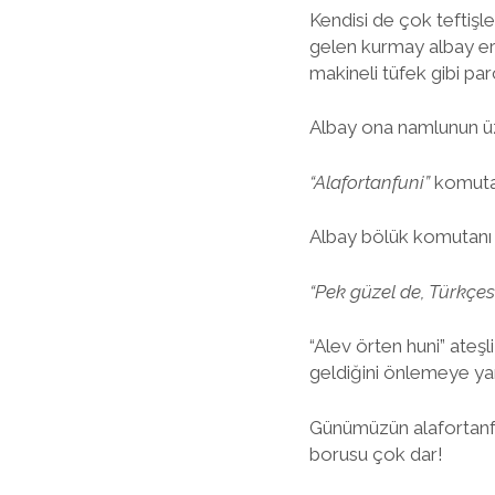
Kendisi de çok teftişl
gelen kurmay albay er 
makineli tüfek gibi par
Albay ona namlunun üze
“Alafortanfuni”
komuta
Albay bölük komutanı
“Pek güzel de, Türkçes
“Alev örten huni” ateşl
geldiğini önlemeye yar
Günümüzün alafortanfun
borusu çok dar!