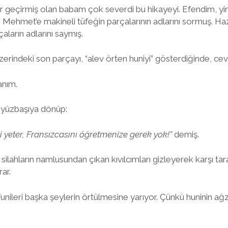
er geçirmiş olan babam çok severdi bu hikayeyi. Efendim, yine
Mehmet’e makineli tüfeğin parçalarının adlarını sormuş. Haz
çaların adlarını saymış.
rindeki son parçayı, “alev örten huniyi” gösterdiğinde, cev
nım.
 yüzbaşıya dönüp:
i yeter, Fransızcasını öğretmenize gerek yok!”
demiş.
i silahların namlusundan çıkan kıvılcımları gizleyerek karşı ta
ar.
ileri başka şeylerin örtülmesine yarıyor. Çünkü huninin ağz