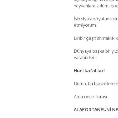
hayvanlara zulüm, çocu
İşin siyasi boyutuna g
etmiyorum.
Binbir çeşit ahmaklık k
Dünyaya başka bir yıl
varabilirler!
Huni kafalılar!
Durun, bu benzetme işi
Ama önce fıkrası:
ALAFORTANFUNİ NE 