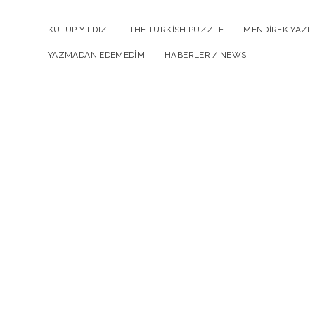
KUTUP YILDIZI
THE TURKISH PUZZLE
MENDIREK YAZIL
YAZMADAN EDEMEDIM
HABERLER / NEWS