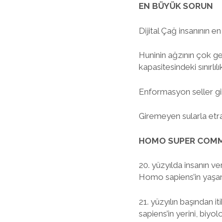
EN BÜYÜK SORUN
Dijital Çağ insanının 
Huninin ağzının çok g
kapasitesindeki sınırlıl
Enformasyon seller gi
Giremeyen sularla etraf
HOMO SUPER COM
20. yüzyılda insanın v
Homo sapiens’in yaşamın
21. yüzyılın başından i
sapiens’in yerini, biy