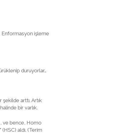
u! Enformasyon işleme
sürüklenip duruyorlar…
ekilde arttı. Artık
alinde bir varlık.
rttı, ve bence, Homo
” (HSC) aldı. (Terim