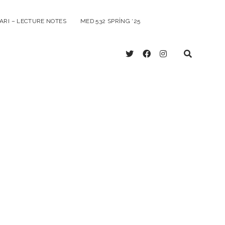
ARI – LECTURE NOTES
MED 532 SPRING ‘25
twitter
facebook
instagram