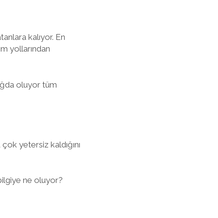
anlara kalıyor. En
şim yollarından
çağda oluyor tüm
 çok yetersiz kaldığını
lgiye ne oluyor?