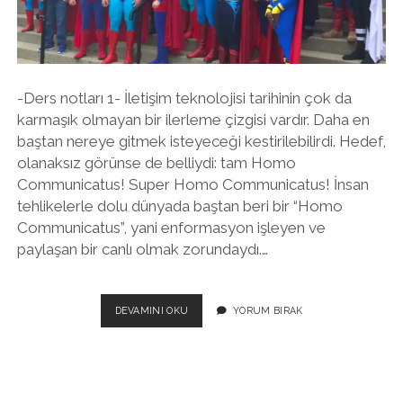
twitter
facebook
instagram
-Ders notları 1- İletişim teknolojisi tarihinin çok da
karmaşık olmayan bir ilerleme çizgisi vardır. Daha en
baştan nereye gitmek isteyeceği kestirilebilirdi. Hedef,
olanaksız görünse de belliydi: tam Homo
Communicatus! Super Homo Communicatus! İnsan
tehlikelerle dolu dünyada baştan beri bir “Homo
Communicatus”, yani enformasyon işleyen ve
paylaşan bir canlı olmak zorundaydı.…
SUPERHOMOCOMMUNICATUS
DEVAMINI OKU
YORUM BIRAK
VE
DIJITAL
ÇAĞ